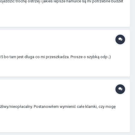
jeździć trochę ostrzej i jakieś lepsze hamulce są mi potrzebne budżet
5 bo tam jest dluga co mi przeszkadza. Prosze o szybką odp ;)
ożliwy/nieopłacalny. Postanowiłem wymienić całe klamki, czy mogę