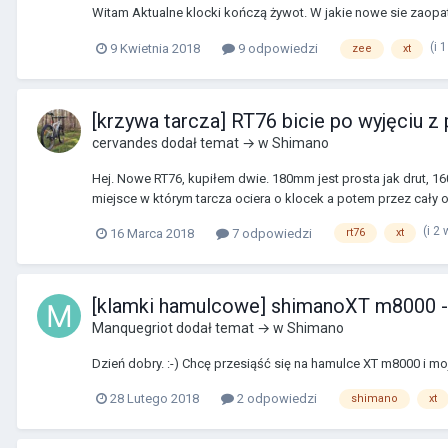
Witam Aktualne klocki kończą żywot. W jakie nowe sie zaopat
(i 
9 Kwietnia 2018
9 odpowiedzi
zee
xt
[krzywa tarcza] RT76 bicie po wyjęciu z
cervandes
dodał temat → w
Shimano
Hej. Nowe RT76, kupiłem dwie. 180mm jest prosta jak drut, 160m
miejsce w którym tarcza ociera o klocek a potem przez cały ob
(i 2
16 Marca 2018
7 odpowiedzi
rt76
xt
[klamki hamulcowe] shimanoXT m8000 
Manquegriot
dodał temat → w
Shimano
Dzień dobry. :-) Chcę przesiąść się na hamulce XT m8000 i 
28 Lutego 2018
2 odpowiedzi
shimano
xt