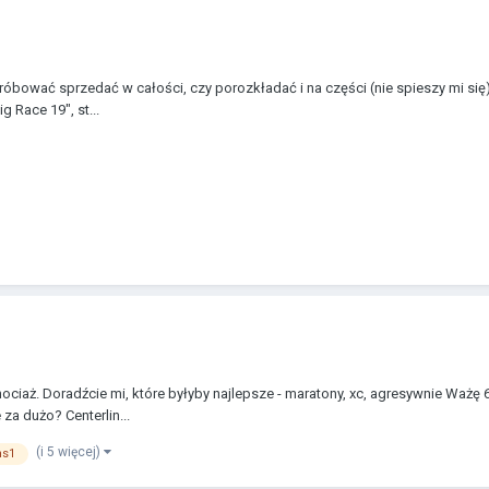
róbować sprzedać w całości, czy porozkładać i na części (nie spieszy mi się).
 Race 19", st...
iaż. Doradźcie mi, które byłyby najlepsze - maratony, xc, agresywnie Ważę 60
 za dużo? Centerlin...
(i 5 więcej)
hs1