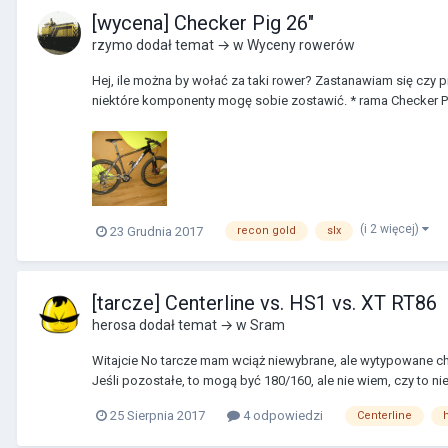
[wycena] Checker Pig 26"
rzymo
dodał temat → w
Wyceny rowerów
Hej, ile można by wołać za taki rower? Zastanawiam się czy p
niektóre komponenty mogę sobie zostawić. * rama Checker Pig
(i 2 więcej)
23 Grudnia 2017
recon gold
slx
[tarcze] Centerline vs. HS1 vs. XT RT86
herosa
dodał temat → w
Sram
Witajcie No tarcze mam wciąż niewybrane, ale wytypowane choc
Jeśli pozostałe, to mogą być 180/160, ale nie wiem, czy to nie
25 Sierpnia 2017
4 odpowiedzi
Centerline