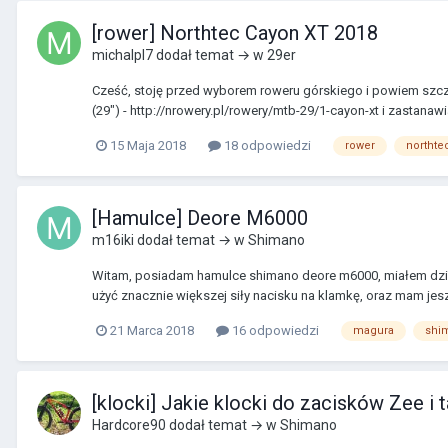
[rower] Northtec Cayon XT 2018
michalpl7
dodał temat → w
29er
Cześć, stoję przed wyborem roweru górskiego i powiem szczerz
(29") - http://nrowery.pl/rowery/mtb-29/1-cayon-xt i zastanawia
15 Maja 2018
18 odpowiedzi
rower
northte
[Hamulce] Deore M6000
m16iki
dodał temat → w
Shimano
Witam, posiadam hamulce shimano deore m6000, miałem dzisia
użyć znacznie większej siły nacisku na klamkę, oraz mam jeszc
21 Marca 2018
16 odpowiedzi
magura
shi
[klocki] Jakie klocki do zacisków Zee i 
Hardcore90
dodał temat → w
Shimano