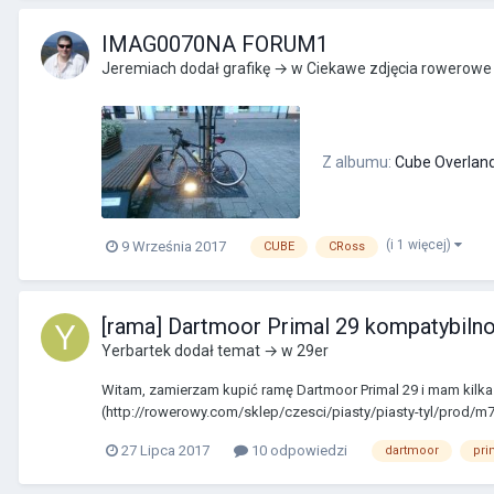
IMAG0070NA FORUM1
Jeremiach
dodał grafikę → w
Ciekawe zdjęcia rowerowe
Z albumu:
Cube Overlan
(i 1 więcej)
9 Września 2017
CUBE
CRoss
[rama] Dartmoor Primal 29 kompatybiln
Yerbartek
dodał temat → w
29er
Witam, zamierzam kupić ramę Dartmoor Primal 29 i mam kilka
(http://rowerowy.com/sklep/czesci/piasty/piasty-tyl/prod/m756-
27 Lipca 2017
10 odpowiedzi
dartmoor
pri