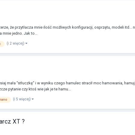
e, że przytłacza mnie ilość możliwych konfiguracji, osprzętu, modeli itd... 
 mnie jedno. Jak to...
(i 2 więcej)
c
j mała "stłuczkę" i w wyniku czego hamulec stracił moc hamowania, hamuje d
ze pytanie czy ktoś wie jak je te hamu...
(i 5 więcej)
mano
tarcz XT ?