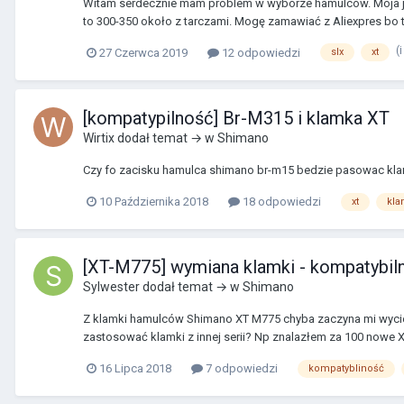
Witam serdecznie mam problem w wyborze hamulców. Moja jazda
to 300-350 około z tarczami. Mogę zamawiać z Aliexpres bo to
(
27 Czerwca 2019
12 odpowiedzi
slx
xt
[kompatypilność] Br-M315 i klamka XT
Wirtix
dodał temat → w
Shimano
Czy fo zacisku hamulca shimano br-m15 bedzie pasowac klamk
10 Października 2018
18 odpowiedzi
xt
kla
[XT-M775] wymiana klamki - kompatybil
Sylwester
dodał temat → w
Shimano
Z klamki hamulców Shimano XT M775 chyba zaczyna mi wycieka
zastosować klamki z innej serii? Np znalazłem za 100 nowe X
16 Lipca 2018
7 odpowiedzi
kompatybliność