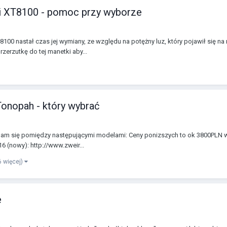
ki XT8100 - pomoc przy wyborze
8100 nastał czas jej wymiany, ze względu na potężny luz, który pojawił się n
rzerzutkę do tej manetki aby...
Tonopah - który wybrać
m się pomiędzy następującymi modelami: Ceny ponizszych to ok 3800PLN w s
6 (nowy): http://www.zweir...
 6 więcej)
e