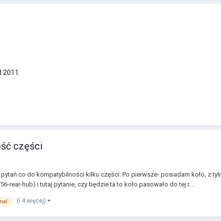
d 2011
ość części
 pytań co do kompatybilności kilku części. Po pierwsze- posiadam koło, z t
rear-hub) i tutaj pytanie, czy będzie ta to koło pasowało do tej r...
(i 4 więcej)
mal