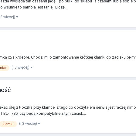
 wygląda tak czasami jadę '' po bułki do sklepu'' a czasami lubię sobie po
 wsumie to samo a jest taniej. Liczę...
i 3 więcej)
a xt/slx/deore. Chodzi mi o zamontowanie krótkiej klamki do zacisku br-m1
(i 3 więcej)
mka
ność
ć olej z tłoczka przy klamce, z tego co doczytałem serwis jest raczej nim
T BL-T785, czy będą kompatybilne z tym zacisk...
(i 3 więcej)
klamki