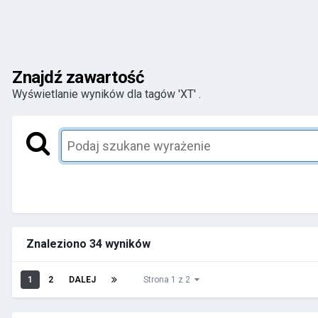
Znajdź zawartość
Wyświetlanie wyników dla tagów 'XT' .
Znaleziono 34 wyników
1
2
DALEJ
Strona 1 z 2