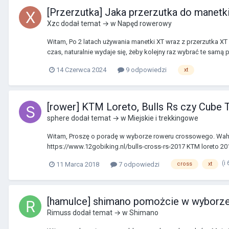
[Przerzutka] Jaka przerzutka do manet
Xzc
dodał temat → w
Napęd rowerowy
Witam, Po 2 latach używania manetki XT wraz z przerzutka XT 
czas, naturalnie wydaje się, żeby kolejny raz wybrać te samą p
14 Czerwca 2024
9 odpowiedzi
xt
[rower] KTM Loreto, Bulls Rs czy Cube 
sphere
dodał temat → w
Miejskie i trekkingowe
Witam, Proszę o poradę w wyborze roweru crossowego. Waha
https://www.12gobiking.nl/bulls-cross-rs-2017 KTM loreto 201
(i
11 Marca 2018
7 odpowiedzi
cross
xt
[hamulce] shimano pomożcie w wyborz
Rimuss
dodał temat → w
Shimano