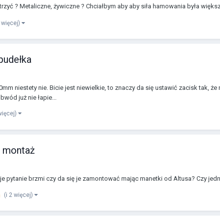
rzyć ? Metaliczne, żywiczne ? Chciałbym aby aby siła hamowania była większa
1 więcej)
 pudełka
m niestety nie. Bicie jest niewielkie, to znaczy da się ustawić zacisk tak, że 
wód już nie łapie...
 więcej)
- montaż
moje pytanie brzmi czy da się je zamontować mając manetki od Altusa? Czy j
(i 2 więcej)