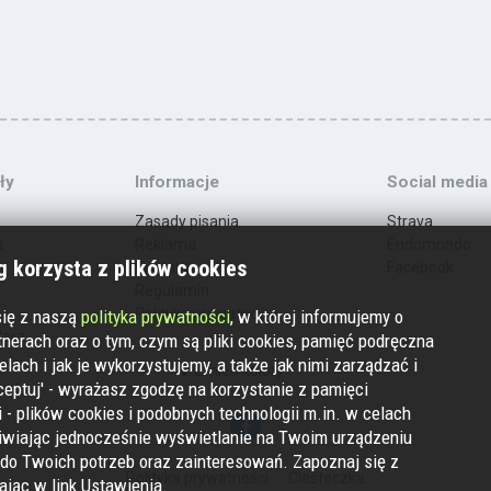
ły
Informacje
Social media
Zasady pisania
Strava
a
Reklama
Endomondo
 korzysta z plików cookies
Kontakt
Facebook
Regulamin
Polityka prywatności
się z naszą
polityka prywatności
, w której informujemy o
darz
nerach oraz o tym, czym są pliki cookies, pamięć podręczna
elach i jak je wykorzystujemy, a także jak nimi zarządzać i
Zmień kolory
ceptuj' - wyrażasz zgodzę na korzystanie z pamięci
 - plików cookies i podobnych technologii m.in. w celach
iwiając jednocześnie wyświetlanie na Twoim urządzeniu
do Twoich potrzeb oraz zainteresowań. Zapoznaj się z
Polityka prywatności
Ciasteczka
kając w link Ustawienia.