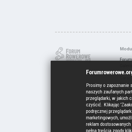
Modu
Forum
Galeri
Forumrowerowe.org
Filmy
Garaż
Blogi
Prosimy o zapoznanie 
Kalen
naszych zaufanych part
przeglądarki, w jakich c
czyścić. Klikając 'Zaak
podręcznej przeglądarki
marketingowych, umożl
reklam dostosowanych 
pełną treścią zgody kli