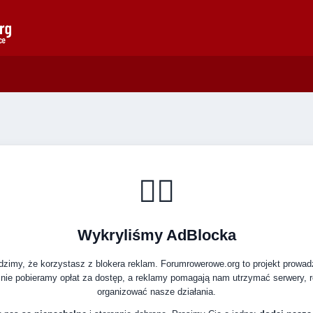
🚴‍♂️
Wykryliśmy AdBlocka
zimy, że korzystasz z blokera reklam. Forumrowerowe.org to projekt prowa
nie pobieramy opłat za dostęp, a reklamy pomagają nam utrzymać serwery, ro
organizować nasze działania.