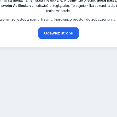
u nas są
nienachalne
i starannie dobrane. Prosimy Cię o jedno:
dodaj naszą
w swoim AdBlockerze
i odśwież przeglądarkę. To zajmie kilka sekund, a dla
realne wsparcie.
ujemy, że jesteś z nami. Trzymaj kierownicę prosto i do zobaczenia na t
Odśwież stronę