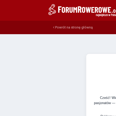
Powrót na stronę główną
Cześć! Wid
pasjonatów — 