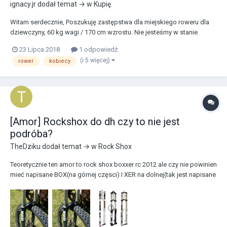
ignacy.jr
dodał temat → w
Kupię
Witam serdecznie, Poszukuję zastępstwa dla miejskiego roweru dla
dziewczyny, 60 kg wagi / 170 cm wzrostu. Nie jesteśmy w stanie
razem jeździć po lasach około Warszawy, bardzo ciężko jest jej także
23 Lipca 2018
1 odpowiedź
na każdej nierówności. Poszukuję zatem rady, pomysłu czy też linka
(i 5 więcej)
rower
kobiecy
do roweru dla niej. Jesteśm...
[Amor] Rockshox do dh czy to nie jest
podróba?
TheDziku
dodał temat → w
Rock Shox
Teoretycznie ten amor to rock shox boxxer rc 2012 ale czy nie powinien
mieć napisane BOX(na górnej częsci) I XER na dolnej(tak jest napisane
tylko brakuje górnej części