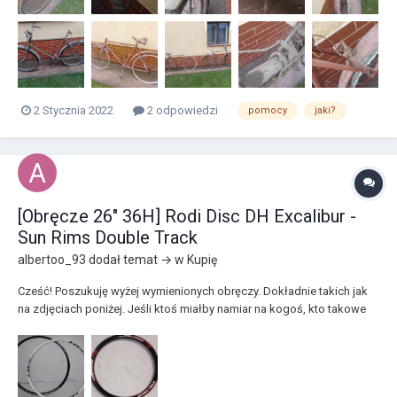
2 Stycznia 2022
2 odpowiedzi
pomocy
jaki?
[Obręcze 26" 36H] Rodi Disc DH Excalibur -
Sun Rims Double Track
albertoo_93
dodał temat → w
Kupię
Cześć! Poszukuję wyżej wymienionych obręczy. Dokładnie takich jak
na zdjęciach poniżej. Jeśli ktoś miałby namiar na kogoś, kto takowe
chce odsprzedać byłbym mega wdzięczny. Wiem że produkty dawno
nie widnieją na rynku, i będzie ciężko je dostać ale liczę na siłę
internetów Nie szukam no...