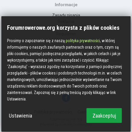
Informacje
Zasady pisania
Reklama
Forumrowerowe.org korzysta z plików cookies
Kontakt
Regulamin
Polityka prywatności
Prosimy o zapoznanie się z naszą
polityka prywatności
, w której
informujemy o naszych zaufanych partnerach oraz o tym, czym są
Social media
pliki cookies, pamięć podręczna przeglądarki, w jakich celach i jak je
wykorzystujemy, a także jak nimi zarządzać i czyścić. Klikając
Strava
'Zaakceptuj' - wyrażasz zgodzę na korzystanie z pamięci podręcznej
Endomondo
przeglądarki - plików cookies i podobnych technologii m.in. w celach
Facebook
marketingowych, umożliwiając jednocześnie wyświetlanie na Twoim
Zmień kolory
urządzeniu reklam dostosowanych do Twoich potrzeb oraz
zainteresowań. Zapoznaj się z pełną treścią zgody klikając w link
Ustawienia.
Polityka prywatności
Ciasteczka
Ustawienia
Zaakceptuj
forumrowerowe.org
Powered by Invision Community