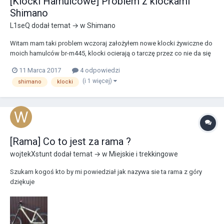
[Klocki Hamulcowe] Problem z klockami
Shimano
L1seQ
dodał temat → w
Shimano
Witam mam taki problem wczoraj założyłem nowe klocki żywiczne do
moich hamulców br-m445, klocki ocierają o tarczę przez co nie da się
jechać.Proszę o pomoc ponieważ nie jestem znawcą w tych tematach.
11 Marca 2017
4 odpowiedzi
Z góry dziękuję
(i 1 więcej)
shimano
klocki
[Rama] Co to jest za rama ?
wojtekXstunt
dodał temat → w
Miejskie i trekkingowe
Szukam kogoś kto by mi powiedział jak nazywa sie ta rama z góry
dziękuje