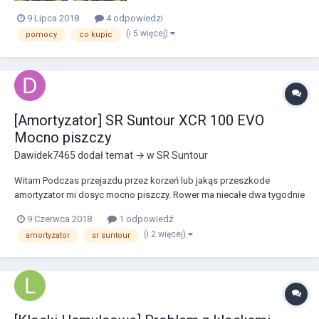
9 Lipca 2018
4 odpowiedzi
(i 5 więcej)
pomocy
co kupic
[Amortyzator] SR Suntour XCR 100 EVO
Mocno piszczy
Dawidek7465
dodał temat → w
SR Suntour
Witam Podczas przejazdu przez korzeń lub jakąs przeszkode
amortyzator mi dosyc mocno piszczy. Rower ma niecałe dwa tygodnie
jesli amortyzator był zabrudzony to go wycieralem. Prosze o pomoc
9 Czerwca 2018
1 odpowiedź
(i 2 więcej)
amortyzator
sr suntour