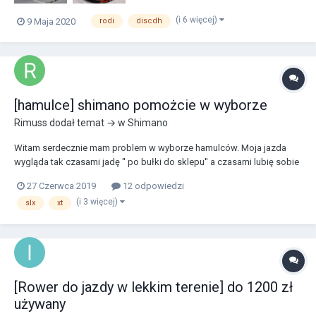
(i 6 więcej)
9 Maja 2020
rodi
discdh
[hamulce] shimano pomożcie w wyborze
Rimuss
dodał temat → w
Shimano
Witam serdecznie mam problem w wyborze hamulców. Moja jazda
wygląda tak czasami jadę '' po bułki do sklepu'' a czasami lubię sobie
pojeździć trochę ostrzej i jakieś lepsze hamulce są mi potrzebne
27 Czerwca 2019
12 odpowiedzi
budżet to 300-350 około z tarczami. Mogę zamawiać z Aliexpres bo to
(i 3 więcej)
slx
xt
wsumie to samo a jest taniej. Liczę...
[Rower do jazdy w lekkim terenie] do 1200 zł
używany