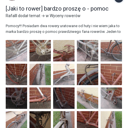
[Jaki to rower] bardzo proszę o - pomoc
Rafalll
dodał temat → w
Wyceny rowerów
Pomocy!!! Posiadam dwa rowery uratowane od huty i nie wiem jaka to
marka bardzo proszę o pomoc prawdziwego fana rowerów. Jeden to
na pewno Kamiński (ten z białymi kołami)