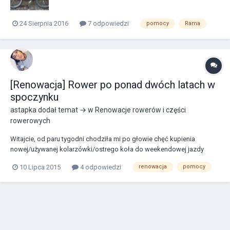
24 Sierpnia 2016
7 odpowiedzi
pomocy
Rama
[Renowacja] Rower po ponad dwóch latach w
spoczynku
astapka
dodał temat → w
Renowacje rowerów i części
rowerowych
Witajcie, od paru tygodni chodziła mi po głowie chęć kupienia
nowej/używanej kolarzówki/ostrego koła do weekendowej jazdy
jednak dziś, gdy garaż był pusty zobaczyłem te cudo. Ojciec
10 Lipca 2015
4 odpowiedzi
renowacja
pomocy
powiedział mi, że leżał tam odkąd opony padły a nigdzie nie mógł
znaleźć nowych więc przesiadł się na inny rower. Zrob...