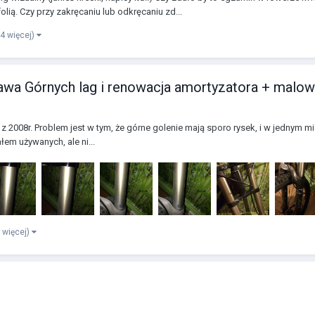
ą. Czy przy zakręcaniu lub odkręcaniu zd...
i 4 więcej)
awa Górnych lag i renowacja amortyzatora + malow
 z 2008r. Problem jest w tym, że górne golenie mają sporo rysek, i w jednym m
em używanych, ale ni...
3 więcej)