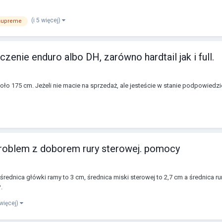
(i 5 więcej)
supreme
zenie enduro albo DH, zarówno hardtail jak i full.
koło 175 cm. Jeżeli nie macie na sprzedaż, ale jesteście w stanie podpowiedz
problem z doborem rury sterowej. pomocy
ednica główki ramy to 3 cm, średnica miski sterowej to 2,7 cm a średnica rur
.
 więcej)