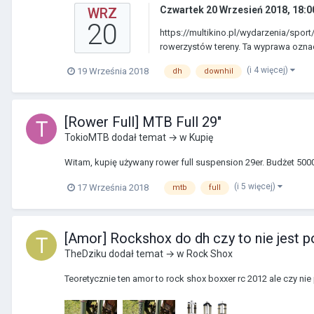
Czwartek 20 Wrzesień 2018, 18:0
WRZ
20
https://multikino.pl/wydarzenia/sport
rowerzystów tereny. Ta wyprawa oznac
(i 4 więcej)
19 Września 2018
dh
downhil
[Rower Full] MTB Full 29"
TokioMTB
dodał temat → w
Kupię
Witam, kupię używany rower full suspension 29er. Budżet 500
(i 5 więcej)
17 Września 2018
mtb
full
[Amor] Rockshox do dh czy to nie jest 
TheDziku
dodał temat → w
Rock Shox
Teoretycznie ten amor to rock shox boxxer rc 2012 ale czy nie