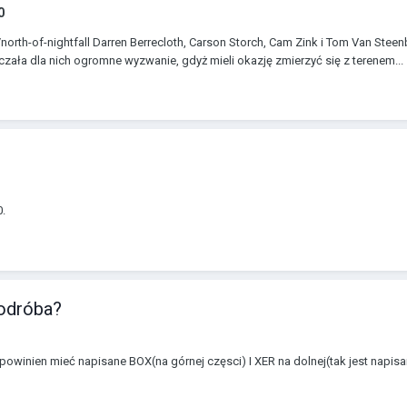
0
/north-of-nightfall Darren Berrecloth, Carson Storch, Cam Zink i Tom Van Stee
zała dla nich ogromne wyzwanie, gdyż mieli okazję zmierzyć się z terenem...
0.
podróba?
 powinien mieć napisane BOX(na górnej częsci) I XER na dolnej(tak jest napisa