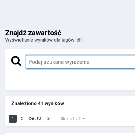
Znajdź zawartość
Wyświetlanie wyników dla tagów 'dh' .
Znaleziono 41 wyników
1
2
DALEJ
Strona 1 z 2