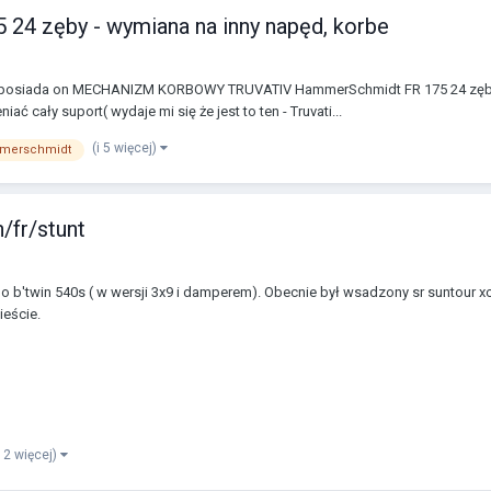
24 zęby - wymiana na inny napęd, korbe
, posiada on MECHANIZM KORBOWY TRUVATIV HammerSchmidt FR 175 24 zęby, 
 cały suport( wydaje mi się że jest to ten - Truvati...
(i 5 więcej)
merschmidt
/fr/stunt
b'twin 540s ( w wersji 3x9 i damperem). Obecnie był wsadzony sr suntour x
ieście.
i 2 więcej)