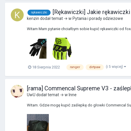
[Rękawiczki] Jakie rękawiczki
rękawiczki
kenzin
dodał temat → w
Pytania i porady odzieżowe
Witam Mam pytanie chciałbym sobie kupić rękawiczki od foxa 
(i 5 więcej)
18 Sierpnia 2022
ranger
dirtpaw
[rama] Commencal Supreme V3 - zaślep
UwU
dodał temat → w
Inne
Witam. Gdzie mogę kupić zaślepkę do głowki Commencal Supre