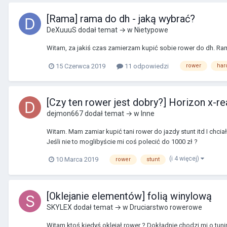
[Rama] rama do dh - jaką wybrać?
DeXuuuS
dodał temat → w
Nietypowe
Witam, za jakiś czas zamierzam kupić sobie rower do dh. Ram
15 Czerwca 2019
11 odpowiedzi
rower
hard
[Czy ten rower jest dobry?] Horizon x-re
dejmon667
dodał temat → w
Inne
Witam. Mam zamiar kupić tani rower do jazdy stunt itd I chcia
Jeśli nie to moglibyście mi coś polecić do 1000 zł ?
(i 4 więcej)
10 Marca 2019
rower
stunt
[Oklejanie elementów] folią winylową
SKYLEX
dodał temat → w
Druciarstwo rowerowe
Witam ktoś kiedyś oklejał rower ? Dokładnie chodzi mi o tun