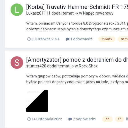
[Korba] Truvativ HammerSchmidt FR 175 
Lukasz01111
dodał temat → w
Napęd rowerowy
Witam, posiadam Canyona torque 8.0 Dropzone z roku 2011
dołożyć napinacz. Moje pytanie dotyczy tego czy muszę zmieniać
30 Czerwca 2024
1 odpowiedź
truvativ
ham
[Amortyzator] pomoc z dobraniem do dh
stunter420
dodał temat → w
Rock Shox
Witam grupowiczów, potrzebuję pomocy w doboru widelca do 
byście polecali do jazdy enduro/dh, jazdy na kole, jazdy po m
(
14 Listopada 2022
7 odpowiedzi
dh
fr