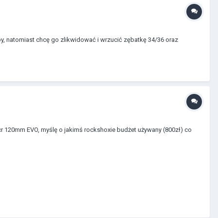
natomiast chcę go zlikwidować i wrzucić zębatkę 34/36 oraz
cr 120mm EVO, myślę o jakimś rockshoxie budżet używany (800zł) co