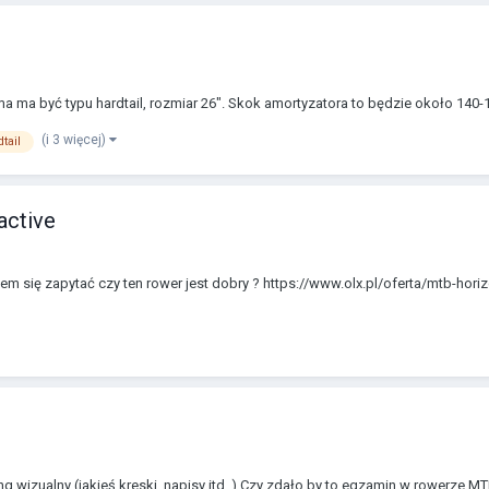
a ma być typu hardtail, rozmiar 26". Skok amortyzatora to będzie około 140-
(i 3 więcej)
tail
active
łem się zapytać czy ten rower jest dobry ? https://www.olx.pl/oferta/mtb-hori
ing wizualny (jakieś kreski, napisy itd..) Czy zdało by to egzamin w rowerze