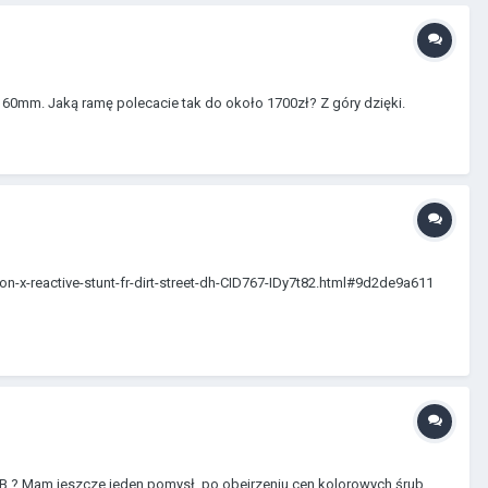
160mm. Jaką ramę polecacie tak do około 1700zł? Z góry dzięki.
zon-x-reactive-stunt-fr-dirt-street-dh-CID767-IDy7t82.html#9d2de9a611
 MTB ? Mam jeszcze jeden pomysł ,po obejrzeniu cen kolorowych śrub