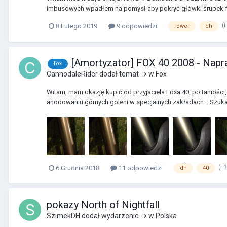
imbusowych wpadłem na pomysł aby pokryć główki śrubek foli
(
8 Lutego 2019
9 odpowiedzi
rower
dh
[Amortyzator] FOX 40 2008 - Napr
fox
CannodaleRider
dodał temat → w
Fox
Witam, mam okazję kupić od przyjaciela Foxa 40, po taniości,
anodowaniu górnych goleni w specjalnych zakładach... Szukał
(i 
6 Grudnia 2018
11 odpowiedzi
dh
40
pokazy North of Nightfall
SzimekDH
dodał wydarzenie → w
Polska