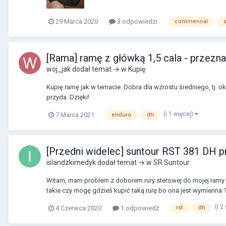
29 Marca 2020
3 odpowiedzi
commencal
[Rama] ramę z główką 1,5 cala - przeznac
woj_jak
dodał temat → w
Kupię
Kupię ramę jak w temacie. Dobra dla wzrostu średniego, tj. o
przyda. Dzięki!
(i 1 więcej)
7 Marca 2021
enduro
dh
[Przedni widelec] suntour RST 381 DH 
islandzkimedyk
dodał temat → w
SR Suntour
Witam, mam problem z doborem rury sterowej do mojej ramy śr
takie czy mogę gdzieś kupić taką rurę bo ona jest wymienna ?
(i 2
4 Czerwca 2020
1 odpowiedź
rst
dh