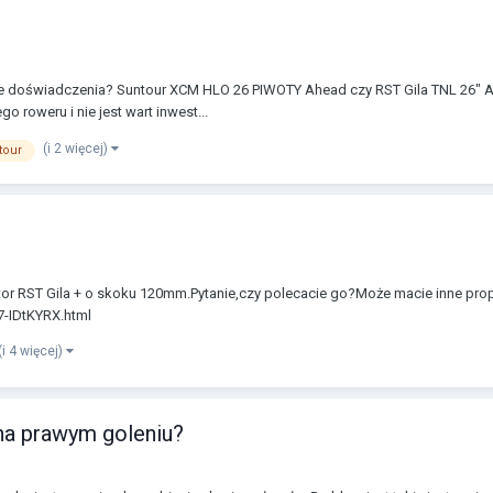
e doświadczenia? Suntour XCM HLO 26 PIWOTY Ahead czy RST Gila TNL 26" A
 roweru i nie jest wart inwest...
(i 2 więcej)
tour
or RST Gila + o skoku 120mm.Pytanie,czy polecacie go?Może macie inne pro
7-IDtKYRX.html
(i 4 więcej)
 na prawym goleniu?