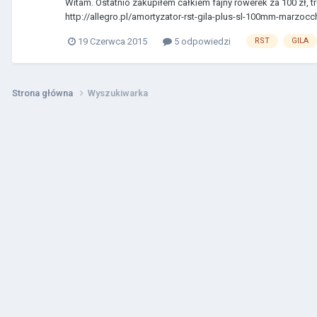
Witam. Ostatnio zakupiłem całkiem fajny rowerek za 100 zł, tr
http://allegro.pl/amortyzator-rst-gila-plus-sl-100mm-marzocchi-
19 Czerwca 2015
5 odpowiedzi
RST
GILA
Strona główna
Wyszukiwarka