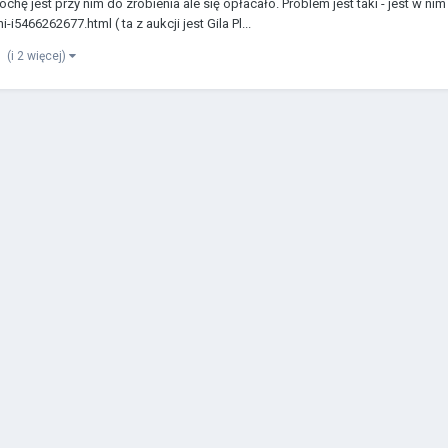
ochę jest przy nim do zrobienia ale się opłacało. Problem jest taki - jest w 
i5466262677.html ( ta z aukcji jest Gila Pl...
(i 2 więcej)