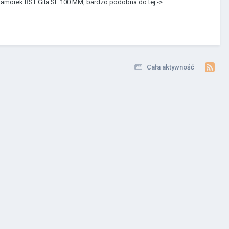
nim amorek RST Gila SL 100 MM, bardzo podobna do tej ->
Cała aktywność