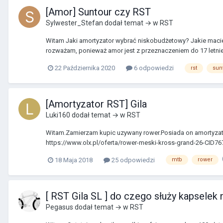
[Amor] Suntour czy RST
Sylwester_Stefan
dodał temat → w
RST
Witam Jaki amortyzator wybrać niskobudżetowy? Jakie maci
rozważam, ponieważ amor jest z przeznaczeniem do 17 letniego
22 Października 2020
6 odpowiedzi
rst
sun
[Amortyzator RST] Gila
Luki160
dodał temat → w
RST
Witam.Zamierzam kupic uzywany rower.Posiada on amortyzat
https://www.olx.pl/oferta/rower-meski-kross-grand-26-CID76
18 Maja 2018
25 odpowiedzi
mtb
rower
[ RST Gila SL ] do czego służy kapselek
Pegasus
dodał temat → w
RST