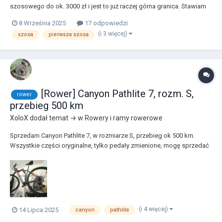
szosowego do ok. 3000 zł i jest to już raczej górna granica. Stawiam
na nowy rower. Ma to być rower do szybkiego kręcenia kilometrów i
8 Września 2025
17 odpowiedzi
jeżdżenia też na dłuższe, ale szybsze trasy typu 200 km. Ważne jest też
(i 3 więcej)
szosa
pierwsza szosa
dla mnie, żeby rower był tani...
[Rower] Canyon Pathlite 7, rozm. S,
rower
przebieg 500 km
XoloX
dodał temat → w
Rowery i ramy rowerowe
Sprzedam Canyon Pathlite 7, w rozmiarze S, przebieg ok 500 km.
Wszystkie części oryginalne, tylko pedały zmienione, mogę sprzedać
na platformach. Cena 5299 PLN do negocjacji. Ogłoszenie na OLX:
https://www.olx.pl/d/oferta/najlepszy-lekki-cross-canyon-pathlite-7-
rozmiar-s-przebieg-ok-500...
(i 4 więcej)
14 Lipca 2025
canyon
pathlite