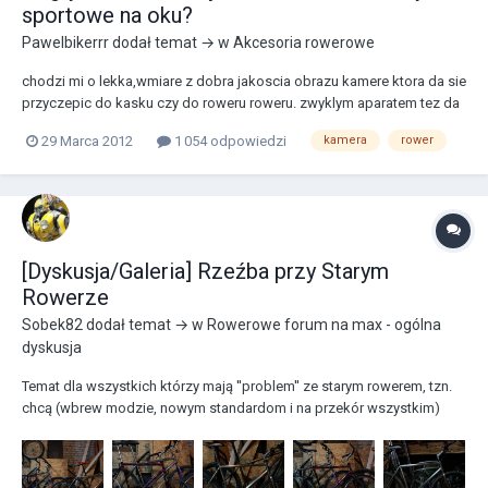
sportowe na oku?
Pawelbikerrr
dodał temat → w
Akcesoria rowerowe
chodzi mi o lekka,wmiare z dobra jakoscia obrazu kamere ktora da sie
przyczepic do kasku czy do roweru roweru. zwyklym aparatem tez da
sie filmowac ale jest ciezki i destabilizuje kask.
29 Marca 2012
1 054 odpowiedzi
kamera
rower
[Dyskusja/Galeria] Rzeźba przy Starym
Rowerze
Sobek82
dodał temat → w
Rowerowe forum na max - ogólna
dyskusja
Temat dla wszystkich którzy mają ''problem'' ze starym rowerem, tzn.
chcą (wbrew modzie, nowym standardom i na przekór wszystkim)
przyjrzeć się przychylnie swoim jak i na oku bicyklom z zamierzchłej
dekady. Porozmawiajmy i podzielmy się ich historią, planach na
przebudowę, zdjęciami z realizacji,...