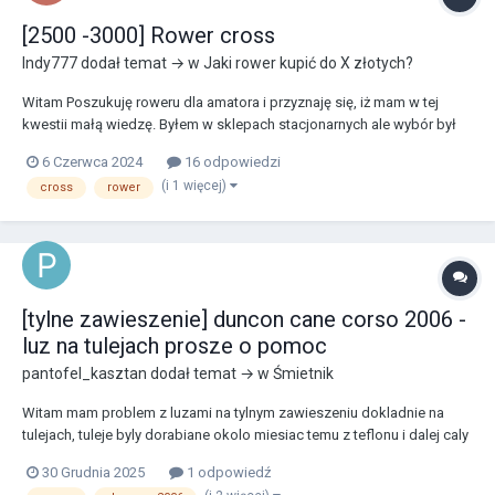
[2500 -3000] Rower cross
Indy777
dodał temat → w
Jaki rower kupić do X złotych?
Witam Poszukuję roweru dla amatora i przyznaję się, iż mam w tej
kwestii małą wiedzę. Byłem w sklepach stacjonarnych ale wybór był
mały i lekka olewka klienta, któremu można sprzedać wszystko,
6 Czerwca 2024
16 odpowiedzi
dlatego liczę na osoby z tego forum. Wzrost 176 Waga 94 Szukam
(i 1 więcej)
cross
rower
sprzętu typu cross aby...
[tylne zawieszenie] duncon cane corso 2006 -
luz na tulejach prosze o pomoc
pantofel_kasztan
dodał temat → w
Śmietnik
Witam mam problem z luzami na tylnym zawieszeniu dokladnie na
tulejach, tuleje byly dorabiane okolo miesiac temu z teflonu i dalej caly
tyl tlucze sie i strzela bardzo prosil bym o jakas rade jak mozna to
30 Grudnia 2025
1 odpowiedź
zniwelowac.