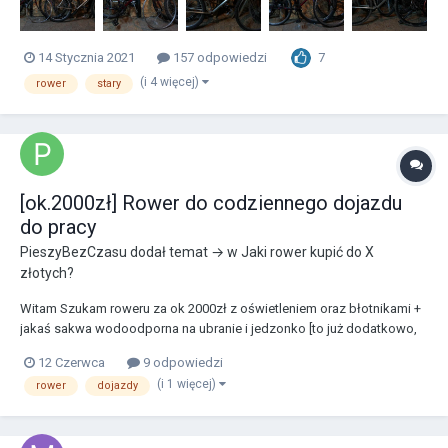
7
14 Stycznia 2021
157 odpowiedzi
(i 4 więcej)
rower
stary
[ok.2000zł] Rower do codziennego dojazdu
do pracy
PieszyBezCzasu
dodał temat → w
Jaki rower kupić do X
złotych?
Witam Szukam roweru za ok 2000zł z oświetleniem oraz błotnikami +
jakaś sakwa wodoodporna na ubranie i jedzonko [to już dodatkowo,
nie do ceny roweru] Zależy mi na komfortowej jeździe, słyszałem, że
12 Czerwca
9 odpowiedzi
takie w stylu holenderskim do jazdy w pionowej pozycji są lepsze pod
(i 1 więcej)
rower
dojazdy
tym względem. Gnał racz...