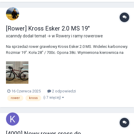
[Rower] Kross Esker 2.0 MS 19"
xcanndy
dodał temat → w
Rowery i ramy rowerowe
Na sprzedaż rower gravelowy Kross Esker 2.0 MS. Widelec karbonowy.
Rozmiar 19". Koła 28" / 700c. Opona 38c. Wymieniona kierownica na
węższą, PRO PLT Compact, szerokość 360mm. Owijka FIZIK Terra
Microtex Bondcush Tacky. Mostek 60mm Toseek. W zestawie z
dwoma dodatkowymi mostkami: 60mm +3 stopnie...
16 Czerwca 2025
2 odpowiedzi
(i 7 więcej)
rower
kross
[4000] Nowy rower cross do