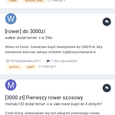
(i 2 więcej)
rower
duncon 2006
[rower] do 3000zl
walker
dodał temat → w
29er
Witam na forum. Zamierzam kupić twentyninera do 2500 PLN. Aby
świadomie dokonać zakupu zrobiłem szybkie porównanie w
załączonym pliku wklejając informacje ze stron producentów. Mało
10 Października 2011
1 164 odpowiedzi
wiem o MTB, ale na pierwszy rzut oka Cube wydaje się najbardziej
(i 5 więcej)
pomoc
giant
warty zakupu. Może to trochę wcześnie, bo więks...
[3000 zł] Pierwszy rower szosowy
michalo132
dodał temat → w
Jaki rower kupić do X złotych?
Dzień dobry, zastanawiam się nad zakupem pierwszego roweru