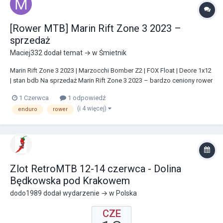
[Rower MTB] Marin Rift Zone 3 2023 –
sprzedaż
Maciej332
dodał temat → w
Śmietnik
Marin Rift Zone 3 2023 | Marzocchi Bomber Z2 | FOX Float | Deore 1x12
| stan bdb Na sprzedaż Marin Rift Zone 3 2023 – bardzo ceniony rower
trailowy, który świetnie sprawdza się zarówno w terenie, jak i do
1 Czerwca
1 odpowiedź
rekreacyjnej jazdy. Rower w bardzo dobrym stanie technicznym i
(i 4 więcej)
enduro
rower
wizualnym, używany wyłączn...
Zlot RetroMTB 12-14 czerwca - Dolina
Będkowska pod Krakowem
dodo1989
dodał wydarzenie → w
Polska
CZE