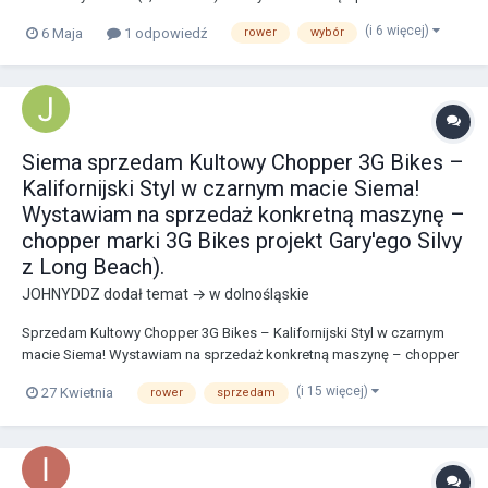
budżetowych opcji m.in na reddicie, i polecono mi Kross Trans 2.0,
(i 6 więcej)
6 Maja
1 odpowiedź
rower
wybór
Romet Gazela, Romet Wagant czy Riverside 500. Osobiście najbardziej
do mnie przemawia Kross Trans 2....
Siema sprzedam Kultowy Chopper 3G Bikes –
Kalifornijski Styl w czarnym macie Siema!
Wystawiam na sprzedaż konkretną maszynę –
chopper marki 3G Bikes projekt Gary'ego Silvy
z Long Beach).
JOHNYDDZ
dodał temat → w
dolnośląskie
Sprzedam Kultowy Chopper 3G Bikes – Kalifornijski Styl w czarnym
macie Siema! Wystawiam na sprzedaż konkretną maszynę – chopper
marki 3G Bikes (projekt Gary'ego Silvy z Long Beach). Rower
(i 15 więcej)
27 Kwietnia
rower
sprzedam
przywieziony z Holandii, zachowany w bardzo dobrym stanie,
podrzucę link do OLX tam go wystawiłem: htt...