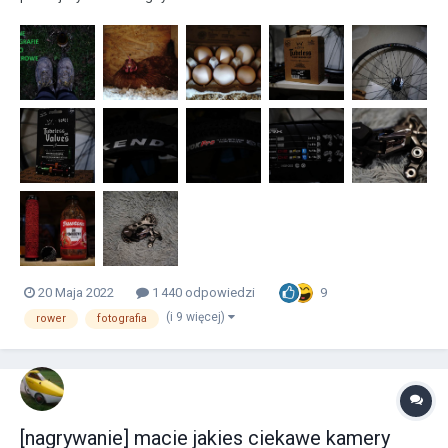
9
20 Maja 2022
1 440 odpowiedzi
(i 9 więcej)
rower
fotografia
[nagrywanie] macie jakies ciekawe kamery