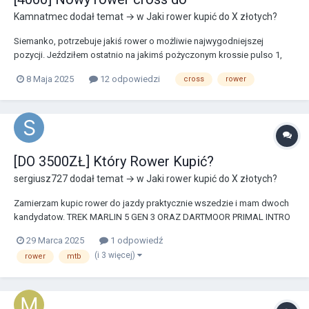
Kamnatmec
dodał temat → w
Jaki rower kupić do X złotych?
Siemanko, potrzebuje jakiś rower o możliwie najwygodniejszej
pozycji. Jeździłem ostatnio na jakimś pożyczonym krossie pulso 1,
brak amora, kiepska pozycja, nie był wygodny w ogóle, rozmiar 23.
8 Maja 2025
12 odpowiedzi
cross
rower
https://www.goride.pl/rowery-fitness/kross-pulso-1-0-2019 Myślę o
crossie do 3.5-4k z jak najwygodn...
[DO 3500ZŁ] Który Rower Kupić?
sergiusz727
dodał temat → w
Jaki rower kupić do X złotych?
Zamierzam kupic rower do jazdy praktycznie wszedzie i mam dwoch
kandydatow. TREK MARLIN 5 GEN 3 ORAZ DARTMOOR PRIMAL INTRO
Który będzie lepszy i dlaczego? Jaki rozmiar opon w primalu 29 czy
29 Marca 2025
1 odpowiedź
27.5 i dlaczego? Chcialbym jezdzic po miescie jak i skakac po lesie.
(i 3 więcej)
rower
mtb
🙃 https://ww...