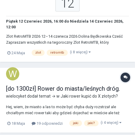
12
Piątek 12 Czerwiec 2026, 16:00
do
Niedziela 14 Czerwiec 2026,
12:00
Zlot RetroMTB 2026 12–14 czerwca 2026 Dolina Będkowska Cześć
Zapraszam wszystkich na tegoroczny Zlot RetroMTB, który
standardowo odbędzie się w drugi weekend czerwca tj. 12-14.06 w
(i 8 więcej)
24 Maja
zlot
retromtb
Dolinie Będkowskiej pod Krakowem. W sobotę Trasa Zlotowa
(przygot...
[do 1300zł] Rower do miasta/leśnych dróg.
wielocyket
dodał temat → w
Jaki rower kupić do X złotych?
Hej, wiem, że miasto a las to może być chyba duży rozstrzał ale
chciałbym mieć rower taki aby gdzieś dojechać w mieście ale też
pośmigać po dróżkach leśnych. Choć może to być ciężkie do
(i 4 więcej)
18 Maja
19 odpowiedzi
jaki
jaki?
zrealizowania szczególnie przy takim budżecie. To będzie mój
pierwszy rower od czasów komunii, więc można się...