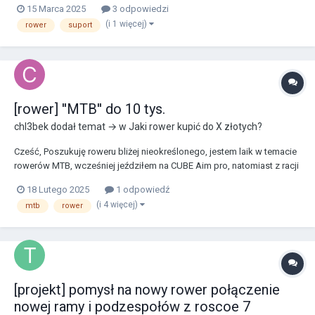
15 Marca 2025
3 odpowiedzi
zrobić wymiary w ramie to: szerokość mufy 68mm, oś korby 24mm,
(i 1 więcej)
rower
suport
średnica mufy 37mm. Czy ktoś ma propozycję na ja...
[rower] ''MTB'' do 10 tys.
chl3bek
dodał temat → w
Jaki rower kupić do X złotych?
Cześć, Poszukuję roweru bliżej nieokreślonego, jestem laik w temacie
rowerów MTB, wcześniej jeździłem na CUBE Aim pro, natomiast z racji
pokonywanych tras - czuję, że potrzebuję coś lepszego. Rower
18 Lutego 2025
1 odpowiedź
głównie do tras leśnych (woj. świętokrzyskie). (waga 100kg, wzrost
(i 4 więcej)
mtb
rower
194cm) Wpadło mi kilka mo...
[projekt] pomysł na nowy rower połączenie
nowej ramy i podzespołów z roscoe 7