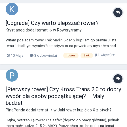
[Upgrade] Czy warto ulepszać rower?
Krystianeg
dodał temat → w
Rowery/ramy
Witam posiadam rower Trek Marlin 6 gen 2 kupiłem go prawie 3 lata
temu i chiałbym wymienić amortyzator na powietrzny myślałem nad
Rock Shox Recon Silver RL Solo Air jednak czytając niektóre posty na
(i 1 więcej)
10 Maja
3 odpowiedzi
rower
trek
forum jestem zmieszany i nie wiem czy warto w ogóle inwestować w
ten sprzęt i stąd moje zapytanie czy...
[Pierwszy rower] Czy Kross Trans 2.0 to dobry
wybór dla osoby początkującej? + Mały
budżet
PinaPanda
dodał temat → w
Jaki rower kupić do X złotych?
Hejka, potrzebuję roweru na asfalt (dojazd do pracy głównie), jednak
mam mały budżet (1,5-2k MAX). Poczytałam trochę opinii na temat