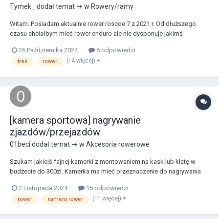
Tymek_
dodał temat → w
Rowery/ramy
Witam. Posiadam aktualnie rower roscoe 7 z 2021 r. Od dłuższego
czasu chciałbym mieć rower enduro ale nie dysponuje jakimś
ogromnym budżetem. Aktualnie na promocji jest rama specjalized
26 Października 2024
6 odpowiedzi
status 140. Teoretycznie mógłbym kupic tę ramę i używany
(i 4 więcej)
trek
rower
amortyzator o większym skoku, wszystkie komponenty z trek...
[kamera sportowa] nagrywanie
zjazdów/przejazdów
01beci
dodał temat → w
Akcesoria rowerowe
Szukam jakiejś fajnej kamerki z montowaniem na kask lub klatę w
budżecie do 300zl. Kamerka ma mieć przeznaczenie do nagrywania
przejazdów na pumptrack ewantualnie jakieś hopki. Zależy mi też na
2 Listopada 2024
15 odpowiedzi
jakości nagrania oraz dźwięku mikrofonu ponieważ mam zamiar to
(i 1 więcej)
rower
kamera rower
matować i wrzycac na yt. Najlepiej jakby ka...