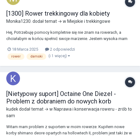
[1300] Rower trekkingowy dla kobiety
Monika1230.
dodał temat → w
Miejskie i trekkingowe
Hej, Potrzebuję pomocy kompletnie się nie znam na rowerach, a
chciałabym w końcu spełnić swoje marzenie. Jestem wysoka mam
175wzrostu, rower będzie mi służył na weekendy głównie, chciałabym
18 Marca 2025
2 odpowiedzi
żeby był lekki, rozmiar kół 28, żeby nie męczyła jazda na nim. Dlatego
(i 1 więcej)
rower
damski
zasięgamy rady fachowców 😃 z góry...
[Nietypowy suport] Octaine One Diezel -
Problem z dobraniem do nowych korb
kudek
dodał temat → w
Naprawa i konserwacja roweru - zrób to
sam
Witam mam problem z suportem w moim rowerze. Kupiłem nowe
korby shimano deore opartych na hollowtech II, problem jest taki że w
moim rowerze występował suport dla BMXów i nie wiem co teraz