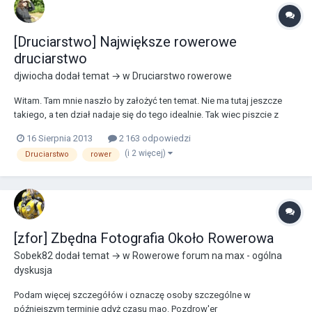
[Druciarstwo] Największe rowerowe
druciarstwo
djwiocha
dodał temat → w
Druciarstwo rowerowe
Witam. Tam mnie naszło by założyć ten temat. Nie ma tutaj jeszcze
takiego, a ten dział nadaje się do tego idealnie. Tak wiec piszcie z
jakim rowerowym (lub nawet nie) druciarstwem (czy jak kto woli
16 Sierpnia 2013
2 163 odpowiedzi
ucieraniem du** szkłem, koromysłem itp.) spotkaliście się w swoim
(i 2 więcej)
Druciarstwo
rower
życiu. Nie ważne czy to wy byliś...
[zfor] Zbędna Fotografia Około Rowerowa
Sobek82
dodał temat → w
Rowerowe forum na max - ogólna
dyskusja
Podam więcej szczegółów i oznaczę osoby szczególne w
późniejszym terminie gdyż czasu mao. Pozdrow'er