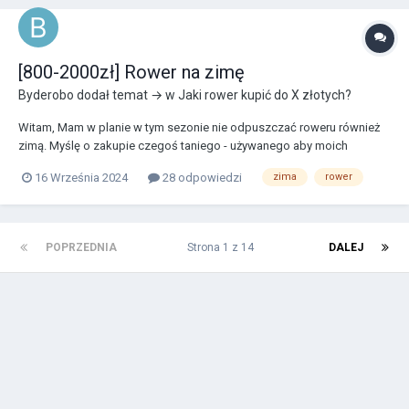
[800-2000zł] Rower na zimę
Byderobo
dodał temat → w
Jaki rower kupić do X złotych?
Witam, Mam w planie w tym sezonie nie odpuszczać roweru również
zimą. Myślę o zakupie czegoś taniego - używanego aby moich
maleństw nie katować solą śniegiem itp. Jako, że będę polował na
16 Września 2024
28 odpowiedzi
zima
rower
używkę to bardziej niż konkretnych rowerów potrzebuje porad jakie
rozwiązania polecacie do roweru, k...
POPRZEDNIA
Strona 1 z 14
DALEJ