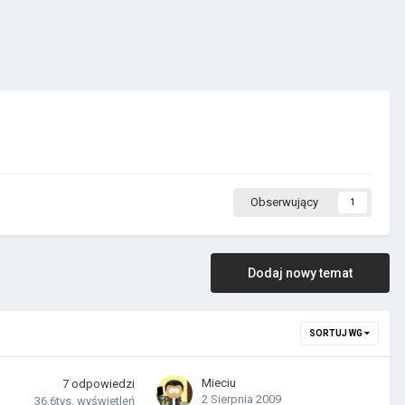
Obserwujący
1
Dodaj nowy temat
SORTUJ WG
Mieciu
7
odpowiedzi
2 Sierpnia 2009
36,6tys.
wyświetleń