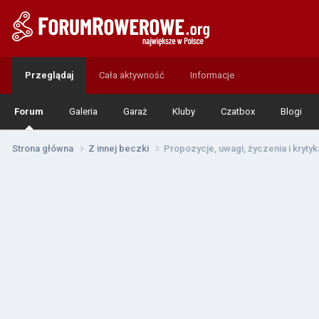
Przeglądaj
Cała aktywność
Informacje
Forum
Galeria
Garaż
Kluby
Czatbox
Blogi
Strona główna
Z innej beczki
Propozycje, uwagi, życzenia i krytyk