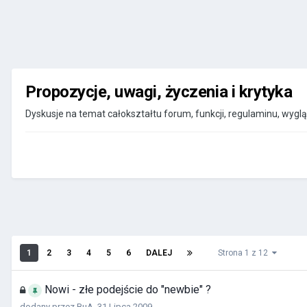
Propozycje, uwagi, życzenia i krytyka
Dyskusje na temat całokształtu forum, funkcji, regulaminu, wyglą
1
2
3
4
5
6
DALEJ
Strona 1 z 12
Nowi - złe podejście do "newbie" ?
dodany przez
BuA
,
31 Lipca 2009