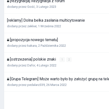
[rezygnacja] Rezygnacja z forum
dodany przez Gość,
3 Lutego 2023
[reklamy] Dolna belka zasłania multicytowanie
dodany przez
zekker
,
1 Września 2022
[propozycja nowego tematu]
dodany przez
kakara
,
2 Października 2022
[ostrzezenia] polskie znaki
1
2
dodany przez
Dafor
,
4 Lutego 2022
[Grupa Telegram] Może warto było by założyć grupę na tel
dodany przez
pedalarz339
,
26 Marca 2022