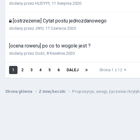
dodany przez
HUDYYY
,
11 Sierpnia 2020
[ostrzeżenie] Cytat postu jednozdanowego
dodany przez
JWO
,
17 Czerwca 2020
[ocena roweru] po co to wogole jest ?
dodany przez Gość,
8 Kwietnia 2020
1
2
3
4
5
6
DALEJ
Strona 1 z 12
Strona główna
Z innej beczki
Propozycje, uwagi, życzenia i krytyk