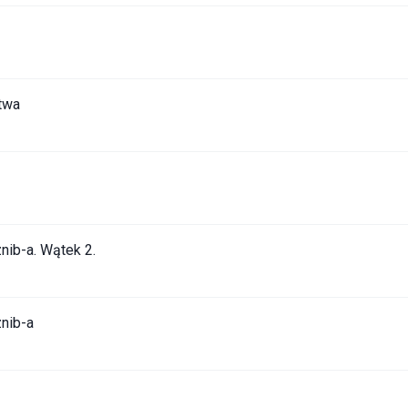
stwa
nib-a. Wątek 2.
znib-a