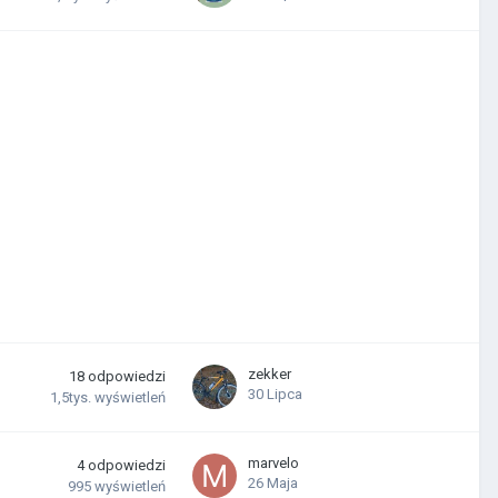
zekker
18
odpowiedzi
30 Lipca
1,5tys.
wyświetleń
marvelo
4
odpowiedzi
26 Maja
995
wyświetleń