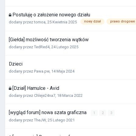
Postuluję o założenie nowego działu
nowy dział
prawo drogowe
dodany przez
tomoa
,
25 Kwietnia 2025
[Giełda] możliwość tworzenia wątków
dodany przez
TedRed4
,
24 Lutego 2025
Dzieci
dodany przez
Pawa.pw
,
14 Maja 2024
[Dział] Hamulce - Avid
dodany przez
Chleje24na7
,
18 Marca 2022
[wygląd forum] nowa szata graficzna
1
2
3
dodany przez
TheJW
,
25 Lutego 2021