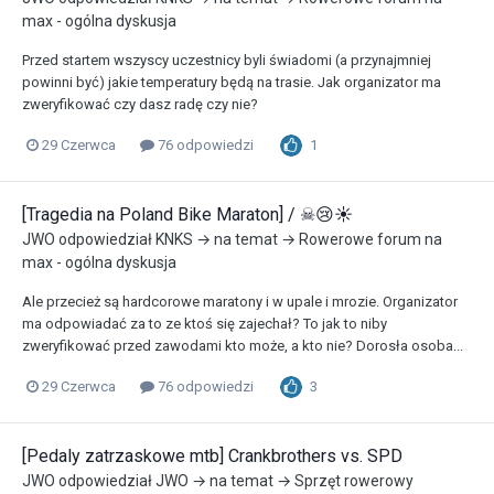
max - ogólna dyskusja
Przed startem wszyscy uczestnicy byli świadomi (a przynajmniej
powinni być) jakie temperatury będą na trasie. Jak organizator ma
zweryfikować czy dasz radę czy nie?
1
29 Czerwca
76 odpowiedzi
[Tragedia na Poland Bike Maraton] / ☠😢☀
JWO
odpowiedział
KNKS
→ na temat →
Rowerowe forum na
max - ogólna dyskusja
Ale przecież są hardcorowe maratony i w upale i mrozie. Organizator
ma odpowiadać za to ze ktoś się zajechał? To jak to niby
zweryfikować przed zawodami kto może, a kto nie? Dorosła osoba...
3
29 Czerwca
76 odpowiedzi
[Pedaly zatrzaskowe mtb] Crankbrothers vs. SPD
JWO
odpowiedział
JWO
→ na temat →
Sprzęt rowerowy