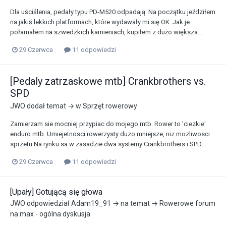
Dla uściślenia, pedały typu PD-M520 odpadają. Na początku jeździłem
na jakiś lekkich platformach, które wydawały mi się OK. Jak je
połamałem na szwedzkich kamieniach, kupiłem z dużo większa...
29 Czerwca
11 odpowiedzi
[Pedaly zatrzaskowe mtb] Crankbrothers vs.
SPD
JWO
dodał temat → w
Sprzęt rowerowy
Zamierzam sie mocniej przypiac do mojego mtb. Rower to 'ciezkie'
enduro mtb. Umiejetnosci rowerzysty duzo mniejsze, niz mozliwosci
sprzetu Na rynku sa w zasadzie dwa systemy Crankbrothers i SPD...
29 Czerwca
11 odpowiedzi
[Upały] Gotującą się głowa
JWO
odpowiedział
Adam19_91
→ na temat →
Rowerowe forum
na max - ogólna dyskusja