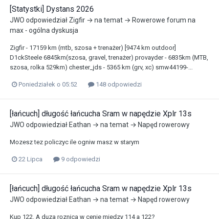
[Statystki] Dystans 2026
JWO
odpowiedział
Zigfir
→ na temat →
Rowerowe forum na
max - ogólna dyskusja
Zigfir - 17159 km (mtb, szosa + trenażer) [9474 km outdoor]
D1ckSteele 6845km(szosa, gravel, trenażer) provayder - 6835km (MTB,
szosa, rolka 529km) chester_jds - 5365 km (grv, xc) smw44199-...
Poniedziałek o 05:52
148 odpowiedzi
[łańcuch] długość łańcucha Sram w napędzie Xplr 13s
JWO
odpowiedział
Eathan
→ na temat →
Napęd rowerowy
Mozesz tez policzyc ile ogniw masz w starym
22 Lipca
9 odpowiedzi
[łańcuch] długość łańcucha Sram w napędzie Xplr 13s
JWO
odpowiedział
Eathan
→ na temat →
Napęd rowerowy
Kup 122. A duza roznica w cenie miedzy 114 a 122?