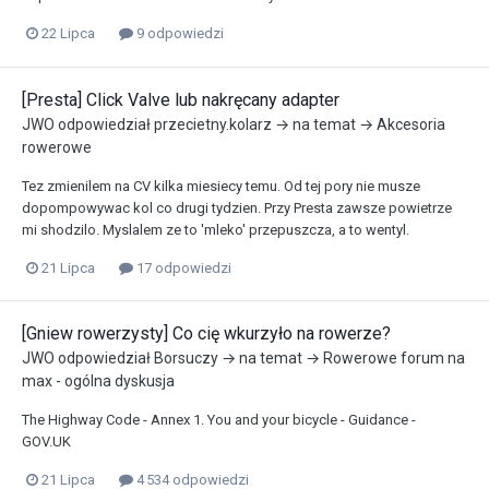
22 Lipca
9 odpowiedzi
[Presta] Click Valve lub nakręcany adapter
JWO
odpowiedział
przecietny.kolarz
→ na temat →
Akcesoria
rowerowe
Tez zmienilem na CV kilka miesiecy temu. Od tej pory nie musze
dopompowywac kol co drugi tydzien. Przy Presta zawsze powietrze
mi shodzilo. Myslalem ze to 'mleko' przepuszcza, a to wentyl.
21 Lipca
17 odpowiedzi
[Gniew rowerzysty] Co cię wkurzyło na rowerze?
JWO
odpowiedział
Borsuczy
→ na temat →
Rowerowe forum na
max - ogólna dyskusja
The Highway Code - Annex 1. You and your bicycle - Guidance -
GOV.UK
21 Lipca
4 534 odpowiedzi