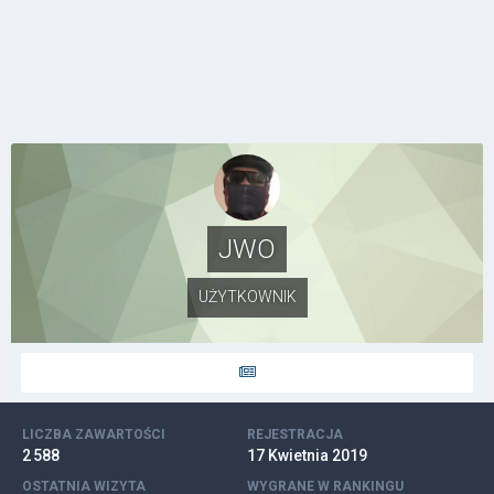
JWO
UŻYTKOWNIK
LICZBA ZAWARTOŚCI
REJESTRACJA
2 588
17 Kwietnia 2019
OSTATNIA WIZYTA
WYGRANE W RANKINGU