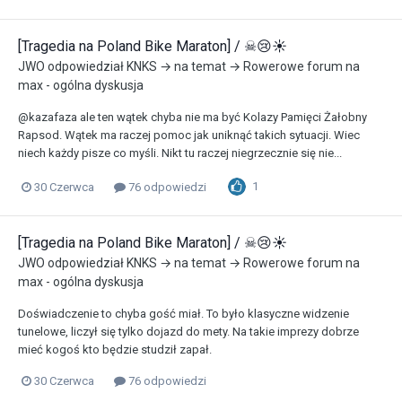
[Tragedia na Poland Bike Maraton] / ☠😢☀
JWO
odpowiedział
KNKS
→ na temat →
Rowerowe forum na
max - ogólna dyskusja
@kazafaza ale ten wątek chyba nie ma być Kolazy Pamięci Żałobny
Rapsod. Wątek ma raczej pomoc jak uniknąć takich sytuacji. Wiec
niech każdy pisze co myśli. Nikt tu raczej niegrzecznie się nie...
1
30 Czerwca
76 odpowiedzi
[Tragedia na Poland Bike Maraton] / ☠😢☀
JWO
odpowiedział
KNKS
→ na temat →
Rowerowe forum na
max - ogólna dyskusja
Doświadczenie to chyba gość miał. To było klasyczne widzenie
tunelowe, liczył się tylko dojazd do mety. Na takie imprezy dobrze
mieć kogoś kto będzie studził zapał.
30 Czerwca
76 odpowiedzi