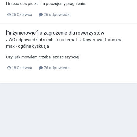
I trzeba coś pic zanim poczujemy pragnienie.
26 Czerwca
26 odpowiedzi
["inżynierowie"] a zagrożenie dla rowerzystów
JWO
odpowiedział
sznib
→ na temat →
Rowerowe forum na
max - ogólna dyskusja
Czyli jak mowilem, trzeba jezdzc szybciej
18 Czerwca
76 odpowiedzi