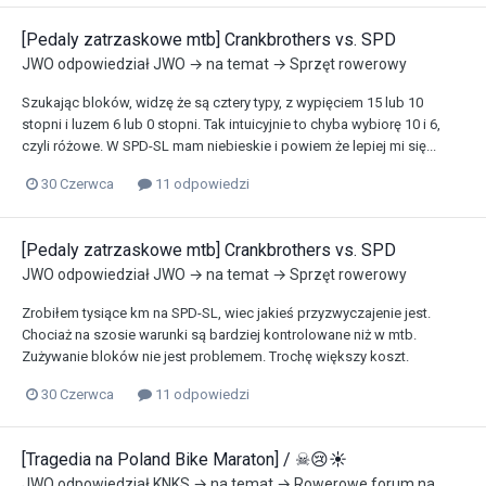
[Pedaly zatrzaskowe mtb] Crankbrothers vs. SPD
JWO
odpowiedział
JWO
→ na temat →
Sprzęt rowerowy
Szukając bloków, widzę że są cztery typy, z wypięciem 15 lub 10
stopni i luzem 6 lub 0 stopni. Tak intuicyjnie to chyba wybiorę 10 i 6,
czyli różowe. W SPD-SL mam niebieskie i powiem że lepiej mi się...
30 Czerwca
11 odpowiedzi
[Pedaly zatrzaskowe mtb] Crankbrothers vs. SPD
JWO
odpowiedział
JWO
→ na temat →
Sprzęt rowerowy
Zrobiłem tysiące km na SPD-SL, wiec jakieś przyzwyczajenie jest.
Chociaż na szosie warunki są bardziej kontrolowane niż w mtb.
Zużywanie bloków nie jest problemem. Trochę większy koszt.
30 Czerwca
11 odpowiedzi
[Tragedia na Poland Bike Maraton] / ☠😢☀
JWO
odpowiedział
KNKS
→ na temat →
Rowerowe forum na