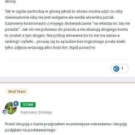
strony.
Tak w ogóle zachodzę w głowę jakież to słowo można użyć co niby
nieświadomie niby nie jest wulgarne ale wedle słownika już tak.
Szanowny kosmonauto z mojego doświadczenia "na władzę nic się nie
poradzi". Jak nic nie pchniesz do przodu a nie zbanują drugiego konta
to zostań z tym drugim. Nie próbuj siłowania bo to nie ma sensu a
rankingi i cyferki... proszę cię tu są ludzie bez logicznego posta wieki
tylko zdjęcia wrzucają albo ilość km. Bądź ponad to.
1
Mod Team
SZNIB
Napisano
26 Maja
Przed decyzją o banie przejrzałem wcześniejsze ostrzeżenia i decyzję
podjąłem na podstawie tego: