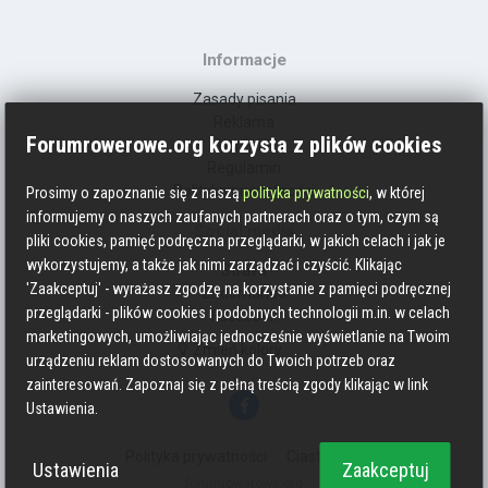
Informacje
Zasady pisania
Reklama
Forumrowerowe.org korzysta z plików cookies
Kontakt
Regulamin
Polityka prywatności
Prosimy o zapoznanie się z naszą
polityka prywatności
, w której
informujemy o naszych zaufanych partnerach oraz o tym, czym są
Social media
pliki cookies, pamięć podręczna przeglądarki, w jakich celach i jak je
wykorzystujemy, a także jak nimi zarządzać i czyścić. Klikając
Strava
'Zaakceptuj' - wyrażasz zgodzę na korzystanie z pamięci podręcznej
Endomondo
przeglądarki - plików cookies i podobnych technologii m.in. w celach
Facebook
marketingowych, umożliwiając jednocześnie wyświetlanie na Twoim
Zmień kolory
urządzeniu reklam dostosowanych do Twoich potrzeb oraz
zainteresowań. Zapoznaj się z pełną treścią zgody klikając w link
Ustawienia.
Polityka prywatności
Ciasteczka
Ustawienia
Zaakceptuj
forumrowerowe.org