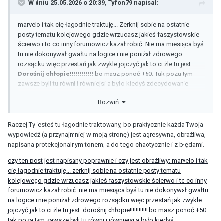
W dniu 25.05.2026 o 20:39,
Tyfon79
napisał:
marvelo i tak cię łagodnie traktuję... Zerknij sobie na ostatnie
posty tematu kolejowego gdzie wrzucasz jakieś faszystowskie
ścierwo i to co inny forumowicz kazał robić. Nie ma miesiąca byś
tu nie dokonywał gwałtu na logice i nie poniżał zdrowego
rozsądku więc przestań jak zwykle jojczyć jak to ci żle tu jest.
Dorośnij chłopie!!!!!!!!!!!!
bo masz ponoć +50. Tak poza tym
zawsze byli tu równi i równiejsi a było kiedyś zdecydowanie
gorzej. Nie pasuje to wyjdź zamykając drzwi z drugiej strony.
Rozwiń
Raczej Ty jesteś tu łagodnie traktowany, bo praktycznie każda Twoja
wypowiedź (a przynajmniej w moją stronę) jest agresywna, obraźliwa,
napisana protekcjonalnym tonem, a do tego chaotycznie i z błędami.
czy ten post jest napisany poprawnie i czy jest obraźliwy: marvelo i tak
cię łagodnie traktuję... zerknij sobie na ostatnie posty tematu
kolejowego gdzie wrzucasz jakieś faszystowskie ścierwo i to co inny
forumowicz kazał robić. nie ma miesiąca byś tu nie dokonywał gwałtu
na logice i nie poniżał zdrowego rozsądku więc przestań jak zwykle
jojczyć jak to ci żle tu jest. dorośnij chłopie!!!!!!!!!!!! bo masz ponoć +50.
tak poza tym zawsze byli tu równi i równiejsi a było kiedyś