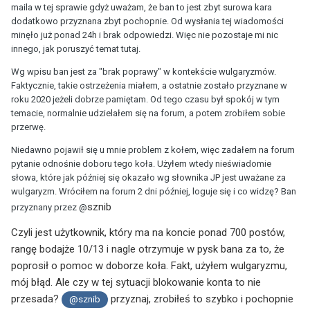
maila w tej sprawie gdyż uważam, że ban to jest zbyt surowa kara
dodatkowo przyznana zbyt pochopnie. Od wysłania tej wiadomości
minęło już ponad 24h i brak odpowiedzi. Więc nie pozostaje mi nic
innego, jak poruszyć temat tutaj.
Wg wpisu ban jest za "brak poprawy" w kontekście wulgaryzmów.
Faktycznie, takie ostrzeżenia miałem, a ostatnie zostało przyznane w
roku 2020 jeżeli dobrze pamiętam. Od tego czasu był spokój w tym
temacie, normalnie udzielałem się na forum, a potem zrobiłem sobie
przerwę.
Niedawno pojawił się u mnie problem z kołem, więc zadałem na forum
pytanie odnośnie doboru tego koła. Użyłem wtedy nieświadomie
słowa, które jak później się okazało wg słownika JP jest uważane za
wulgaryzm. Wróciłem na forum 2 dni później, loguje się i co widzę? Ban
sznib
przyznany przez @
Czyli jest użytkownik, który ma na koncie ponad 700 postów,
rangę bodajże 10/13 i nagle otrzymuje w pysk bana za to, że
poprosił o pomoc w doborze koła. Fakt, użyłem wulgaryzmu,
mój błąd. Ale czy w tej sytuacji blokowanie konta to nie
przesada?
przyznaj, zrobiłeś to szybko i pochopnie
@sznib