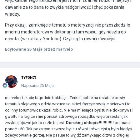
więc kaliber tego naruszenia jest moim zdaniem dużo mniejszy i
dawanie za to bana to zwykła nadgorliwość i chęć pokazania
władzy.
Przy okazji, zamknięcie tematu o motoryzacji nie przeszkodziło
innemu moderatorowi w dokonaniu tam wpisu, gdy naszła go
ochota (wrzutka z Youtube). Czyli są tu równi i równiejsi.
Edytowane
25 Maja
przez marvelo
TYFON79
Napisano
25 Maja
marvelo i tak cię łagodnie traktuję... Zerknij sobie na ostatnie posty
tematu kolejowego gdzie wrzucasz jakieś faszystowskie ścierwo i to
co inny forumowicz kazał robić. Nie ma miesiąca byś tu nie dokonywał
gwałtu na logice i nie poniżał zdrowego rozsądku więc przestań jak
zwykle jojczyć jak to ci żle tu jest.
Dorośnij chłopie!!!!!!!!!!!!
bo masz
ponoć +50. Tak poza tym zawsze byli tu równi i równiejsi a było kiedyś
zdecydowanie gorzej. Nie pasuje to wyjdź zamykając drzwi z drugiej