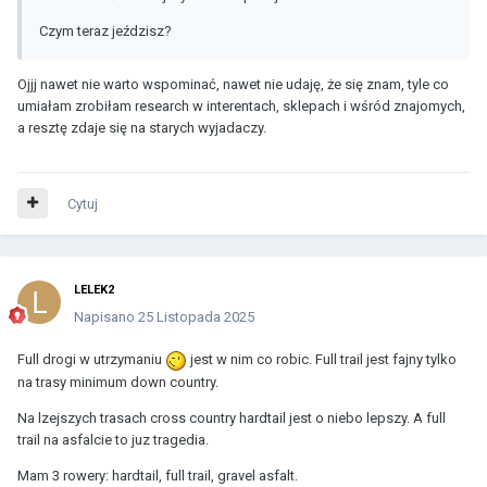
Czym teraz jeździsz?
Ojjj nawet nie warto wspominać, nawet nie udaję, że się znam, tyle co
umiałam zrobiłam research w interentach, sklepach i wśród znajomych,
a resztę zdaje się na starych wyjadaczy.
Cytuj
LELEK2
Napisano
25 Listopada 2025
Full drogi w utrzymaniu
jest w nim co robic. Full trail jest fajny tylko
na trasy minimum down country.
Na lzejszych trasach cross country hardtail jest o niebo lepszy. A full
trail na asfalcie to juz tragedia.
Mam 3 rowery: hardtail, full trail, gravel asfalt.