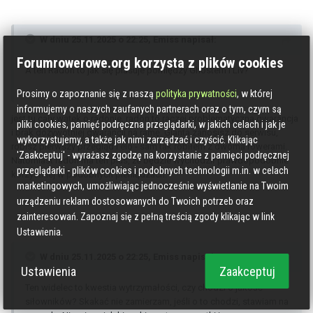
W dniu 25.11.2025 o 22:25,
Emiss
napisał:
Forumrowerowe.org korzysta z plików cookies
A ten Radon to jak się plasuje pomiędzy Ghostem i Liv?
Prosimy o zapoznanie się z naszą
polityka prywatności
, w której
informujemy o naszych zaufanych partnerach oraz o tym, czym są
jest tu cały wątek o radonie, radon to raczej problematyczna gwarancja
pliki cookies, pamięć podręczna przeglądarki, w jakich celach i jak je
i brak dożywotniej gwarancji na ramę. Gianta zanosisz do serwisu,
wykorzystujemy, a także jak nimi zarządzać i czyścić. Klikając
robisz pierwszy przegląd i elo - sam tak robiłem z dwoma rowerami.
'Zaakceptuj' - wyrażasz zgodzę na korzystanie z pamięci podręcznej
Natomiast radon ma ten plus, że będzie wychodził prawdopodobnie
przeglądarki - plików cookies i podobnych technologii m.in. w celach
korzystniej w podobnych pieniądzach.
marketingowych, umożliwiając jednocześnie wyświetlanie na Twoim
urządzeniu reklam dostosowanych do Twoich potrzeb oraz
zainteresowań. Zapoznaj się z pełną treścią zgody klikając w link
Ustawienia.
W dniu 25.11.2025 o 22:25,
Emiss
napisał:
Ustawienia
Zaakceptuj
Ten widelec to kwestia wytrzymałości, czy chodzi o jakość
siłowników? Skakać nie zamierzam, jeśli o to chodzi, stawiam na