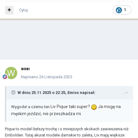
Cytuj
1
WR81
Napisano
26 Listopada 2025
W dniu 25.11.2025 o 22:25,
Emiss
napisał:
Liv Pique taki super?
Ja mogę na
Wygoda! a czemu ten
męskim jeździć, nie przeszkadza mi.
Pique to model lżelszy trochę i o mniejszych skokach zawieszenia niż
Embolden. Tutaj akurat modele damskie to zaleta, Liv mają większe