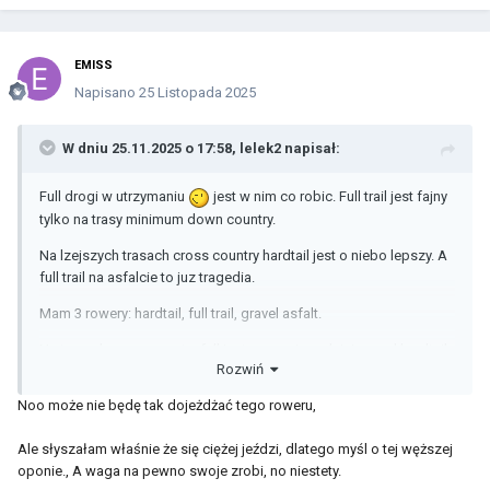
EMISS
Napisano
25 Listopada 2025
W dniu 25.11.2025 o 17:58,
lelek2
napisał:
Full drogi w utrzymaniu
jest w nim co robic. Full trail jest fajny
tylko na trasy minimum down country.
Na lzejszych trasach cross country hardtail jest o niebo lepszy. A
full trail na asfalcie to juz tragedia.
Mam 3 rowery: hardtail, full trail, gravel asfalt.
Na trasach cross country full jest znacznie wolniejszy od hardtail.
Rozwiń
Waga, opony, obrecze.
Noo może nie będę tak dojeżdżać tego roweru,
Kupisz fulla i na pierwszym pelnym serwisie powiedza 1k+
Ale słyszałam właśnie że się ciężej jeździ, dlatego myśl o tej węższej
oponie., A waga na pewno swoje zrobi, no niestety.