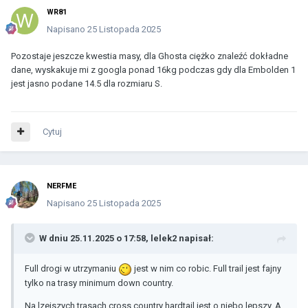
WR81
Napisano
25 Listopada 2025
Pozostaje jeszcze kwestia masy, dla Ghosta ciężko znaleźć dokładne
dane, wyskakuje mi z googla ponad 16kg podczas gdy dla Embolden 1
jest jasno podane 14.5 dla rozmiaru S.
Cytuj
NERFME
Napisano
25 Listopada 2025
W dniu 25.11.2025 o 17:58,
lelek2
napisał:
Full drogi w utrzymaniu
jest w nim co robic. Full trail jest fajny
tylko na trasy minimum down country.
Na lzejszych trasach cross country hardtail jest o niebo lepszy. A