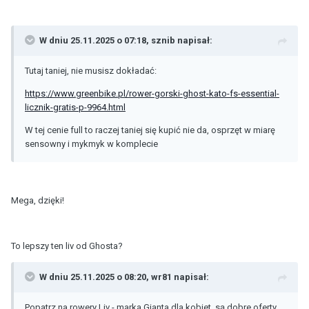
W dniu 25.11.2025 o 07:18,
sznib
napisał:
Tutaj taniej, nie musisz dokładać:
https://www.greenbike.pl/rower-gorski-ghost-kato-fs-essential-
licznik-gratis-p-9964.html
W tej cenie full to raczej taniej się kupić nie da, osprzęt w miarę
sensowny i mykmyk w komplecie
Mega, dzięki!
To lepszy ten liv od Ghosta?
W dniu 25.11.2025 o 08:20,
wr81
napisał:
Popatrz na rowery Liv - marka Gianta dla kobiet, są dobre oferty