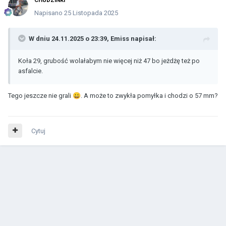
CHUDZINKI
Napisano
25 Listopada 2025
W dniu 24.11.2025 o 23:39,
Emiss
napisał:
Koła 29, grubość wolałabym nie więcej niż 47 bo jeżdżę też po
asfalcie.
Tego jeszcze nie grali
😀
. A może to zwykła pomyłka i chodzi o 57 mm?
Cytuj