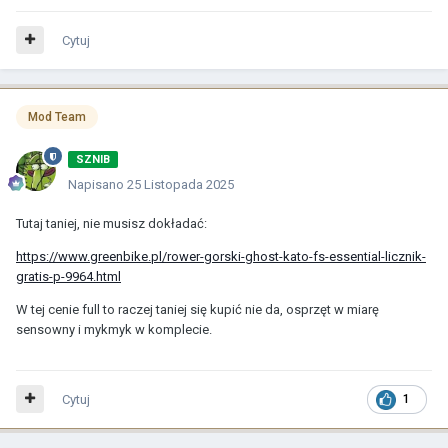
Cytuj
Mod Team
SZNIB
Napisano
25 Listopada 2025
Tutaj taniej, nie musisz dokładać:
https://www.greenbike.pl/rower-gorski-ghost-kato-fs-essential-licznik-
gratis-p-9964.html
W tej cenie full to raczej taniej się kupić nie da, osprzęt w miarę
sensowny i mykmyk w komplecie.
Cytuj
1