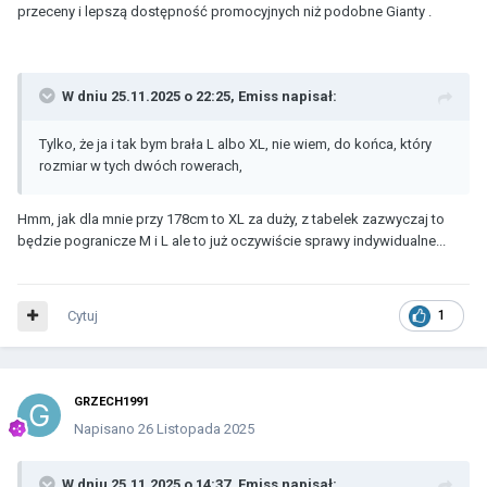
przeceny i lepszą dostępność promocyjnych niż podobne Gianty .
W dniu 25.11.2025 o 22:25,
Emiss
napisał:
Tylko, że ja i tak bym brała L albo XL, nie wiem, do końca, który
rozmiar w tych dwóch rowerach,
Hmm, jak dla mnie przy 178cm to XL za duży, z tabelek zazwyczaj to
będzie pogranicze M i L ale to już oczywiście sprawy indywidualne...
Cytuj
1
GRZECH1991
Napisano
26 Listopada 2025
W dniu 25.11.2025 o 14:37,
Emiss
napisał: