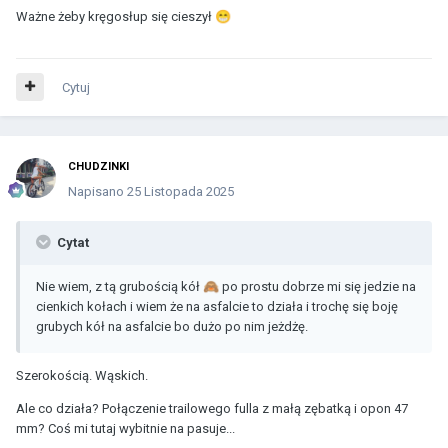
Ważne żeby kręgosłup się cieszył
😁
Cytuj
CHUDZINKI
Napisano
25 Listopada 2025
Cytat
Nie wiem, z tą grubością kół
🙈
po prostu dobrze mi się jedzie na
cienkich kołach i wiem że na asfalcie to działa i trochę się boję
grubych kół na asfalcie bo dużo po nim jeżdżę.
Szerokością. Wąskich.
Ale co działa? Połączenie trailowego fulla z małą zębatką i opon 47
mm? Coś mi tutaj wybitnie na pasuje...