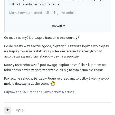
full trail na asfalcie to juz tragedia.
Mam 3 rowery: hardtail, full trail, gravel asfalt.
Na trasach cross country full jest znacznie wolniejszy od hardtail.
Rozwiń
Waga, opony, obrecze.
Co masz na myśli, pisząc o trasach cross country?
Kupisz fulla i na pierwszym pelnym serwisie powiedza 1k+
Co do reszty w zasadzie zgoda, cięższy full zawsze będzie wolniejszy
niż lżejszy rower na asfalcie czy w lekkim terenie. Pytanie tylko czy
autorce zależy na biciu rekordów czy na wygodzie.
Radon ma teraz fajne wyprzedaze hardtail i full
Koszty też trzeba wziąć pod uwagę, zapłacisz za fulla 5 k, potem co
roku od tysiaczka w górę w serwisie jak się na tym sama nie znasz.
Faktycznie szkoda, że już Liv Pique wyprzedany, to byłby świetny wybór,
moja dziewczyna zachwycona
Edytowane
25 Listopada 2025
przez NerfMe
Cytuj