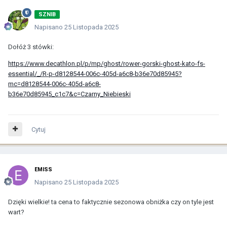
SZNIB
Napisano
25 Listopada 2025
Dołóż 3 stówki:
https://www.decathlon.pl/p/mp/ghost/rower-gorski-ghost-kato-fs-
essential/_/R-p-d8128544-006c-405d-a6c8-b36e70d85945?
mc=d8128544-006c-405d-a6c8-
b36e70d85945_c1c7&c=Czarny_Niebieski
Cytuj
EMISS
Napisano
25 Listopada 2025
Dzięki wielkie! ta cena to faktycznie sezonowa obniżka czy on tyle jest
wart?