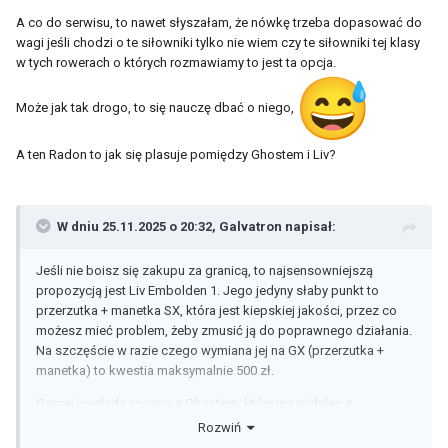
A co do serwisu, to nawet słyszałam, że nówkę trzeba dopasować do
Radon ma teraz fajne wyprzedaze hardtail i full
wagi jeśli chodzi o te siłowniki tylko nie wiem czy te siłowniki tej klasy
w tych rowerach o których rozmawiamy to jest ta opcja.
Może jak tak drogo, to się nauczę dbać o niego,
A ten Radon to jak się plasuje pomiędzy Ghostem i Liv?
W dniu 25.11.2025 o 20:32,
Galvatron
napisał:
Jeśli nie boisz się zakupu za granicą, to najsensowniejszą
propozycją jest Liv Embolden 1. Jego jedyny słaby punkt to
przerzutka + manetka SX, która jest kiepskiej jakości, przez co
możesz mieć problem, żeby zmusić ją do poprawnego działania.
Na szczęście w razie czego wymiana jej na GX (przerzutka +
manetka) to kwestia maksymalnie 500 zł.
Gorzej wygląda sprawa z Ghostem, który ma widelec z
pogranicza atrapy, a jego wymiana to już 1000 zł lub więcej.
Rozwiń