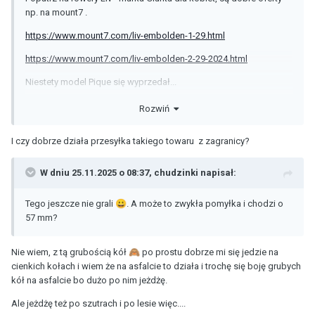
np. na mount7 .
https://www.mount7.com/liv-embolden-1-29.html
https://www.mount7.com/liv-embolden-2-29-2024.html
Niestety model Pique się wyprzedał...
Są jeszcze modele Intrigue ale to już na pewno za duże skoki i
Rozwiń
masa na przejazdy asfaltem...
I czy dobrze działa przesyłka takiego towaru z zagranicy?
W dniu 25.11.2025 o 08:37,
chudzinki
napisał:
Tego jeszcze nie grali
😀
. A może to zwykła pomyłka i chodzi o
57 mm?
Nie wiem, z tą grubością kół
🙈
po prostu dobrze mi się jedzie na
cienkich kołach i wiem że na asfalcie to działa i trochę się boję grubych
kół na asfalcie bo dużo po nim jeżdżę.
Ale jeżdżę też po szutrach i po lesie więc....