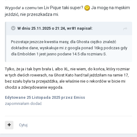
wybór, moja dziewczyna zachwycona
Liv Pique taki super?
Ja mogę na męskim
Wygoda! a czemu ten
jeździć, nie przeszkadza mi.
W dniu 25.11.2025 o 21:24,
wr81
napisał:
Pozostaje jeszcze kwestia masy, dla Ghosta ciężko znaleźć
dokładne dane, wyskakuje mi z googla ponad 16kg podczas gdy
dla Embolden 1 jest jasno podane 14.5 dla rozmiaru S.
Tylko, że ja i tak bym brała L albo XL, nie wiem, do końca, który rozmiar
w tych dwóch rowerach, na Ghost Kato hard tail jeździłam na ramie 17,
bez szału była ta przejażdżka, ale właśnie nie o rekordów w bicie mi
chodzi a zdecydowanie wygoda.
Edytowane
25 Listopada 2025
przez Emiss
zapomniałam dodać
Cytuj