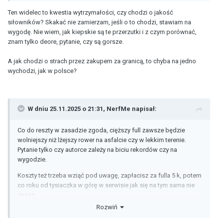
Ten widelec to kwestia wytrzymałości, czy chodzi o jakość
siłowników? Skakać nie zamierzam, jeśli o to chodzi, stawiam na
wygodę. Nie wiem, jak kiepskie są te przerzutki i z czym porównać,
znam tylko deore, pytanie, czy są gorsze.
A jak chodzi o strach przez zakupem za granicą, to chyba na jedno
wychodzi, jak w polsce?
W dniu 25.11.2025 o 21:31,
NerfMe
napisał:
Co do reszty w zasadzie zgoda, cięższy full zawsze będzie
wolniejszy niż lżejszy rower na asfalcie czy w lekkim terenie.
Pytanie tylko czy autorce zależy na biciu rekordów czy na
wygodzie.
Koszty też trzeba wziąć pod uwagę, zapłacisz za fulla 5 k, potem
co roku od tysiaczka w górę w serwisie jak się na tym sama nie
znasz.
Rozwiń
Faktycznie szkoda, że już Liv Pique wyprzedany, to byłby świetny