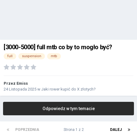
[3000-5000] full mtb co by to mogło być?
full
suspension
mtb
Przez
Emiss
24 Listopada 2025
w
Jaki rower kupić do X złotych?
Odpowiedz w tym temacie
POPRZEDNIA
Strona 1 z 2
DALEJ