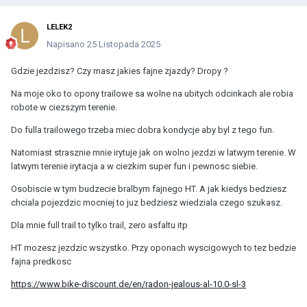
LELEK2
Napisano
25 Listopada 2025
Gdzie jezdzisz? Czy masz jakies fajne zjazdy? Dropy ?
Na moje oko to opony trailowe sa wolne na ubitych odcinkach ale robia
robote w ciezszym terenie.
Do fulla trailowego trzeba miec dobra kondycje aby byl z tego fun.
Natomiast strasznie mnie irytuje jak on wolno jezdzi w latwym terenie. W
latwym terenie irytacja a w ciezkim super fun i pewnosc siebie.
Osobiscie w tym budzecie bralbym fajnego HT. A jak kiedys bedziesz
chciala pojezdzic mocniej to juz bedziesz wiedziala czego szukasz.
Dla mnie full trail to tylko trail, zero asfaltu itp
HT mozesz jezdzic wszystko. Przy oponach wyscigowych to tez bedzie
fajna predkosc
https://www.bike-discount.de/en/radon-jealous-al-10.0-sl-3