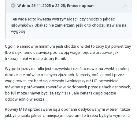
W dniu 25.11.2025 o 22:25,
Emiss
napisał:
Ten widelec to kwestia wytrzymałości, czy chodzi o jakość
siłowników? Skakać nie zamierzam, jeśli o to chodzi, stawiam na
wygodę.
Ogólnie sensowne minimum jeśli chodzi o wideł to żeby był powietrzny
(bo dzięki temu ustawisz pod swoją wagę i będzie pracował jak
trzeba) i miał w miarę dobry tłumik.
Wygoda jazdy na fullu jest oczywista i czuć to nawet na zwykłej polnej
drodze, nie mówiąc o fajnych zjazdach. Niestety, coś za coś i przez
wagę rower jest bardziej ociężały i wolniejszy niż HT. oczywiście
mówimy o porównaniu rowerów w podobnych przedziałach cenowych,
bo full może i nawet być lżejszy niż HT, ale cena takiego będzie
odpowiednio większa.
Rowery MTB sprzedawane są z oponami dedykowanymi w teren, także
jakbyś chciała jakieś z mniejszymi oporami to trzeba by było wymienić.