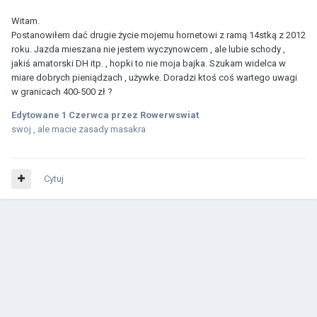
Witam.
Postanowiłem dać drugie życie mojemu hornetowi z ramą 14stką z 2012
roku. Jazda mieszana nie jestem wyczynowcem , ale lubie schody ,
jakiś amatorski DH itp. , hopki to nie moja bajka. Szukam widelca w
miare dobrych pieniądzach , używke. Doradzi ktoś coś wartego uwagi
w granicach 400-500 zł ?
Edytowane
1 Czerwca
przez Rowerwswiat
swoj , ale macie zasady masakra
Cytuj