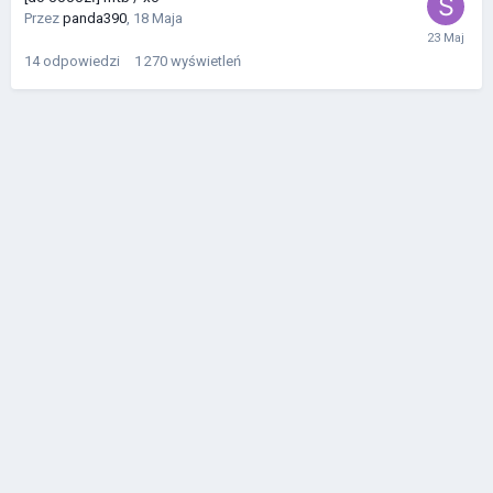
Przez
panda390
,
18 Maja
14
odpowiedzi
1 270
wyświetleń