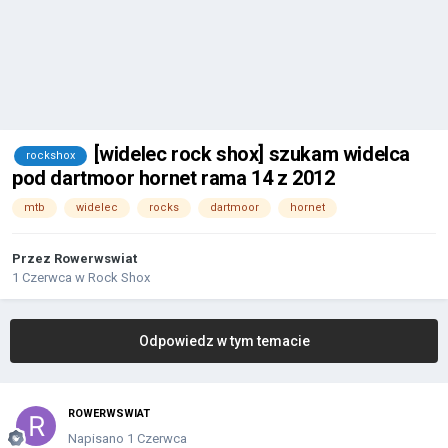
[widelec rock shox] szukam widelca
rockshox
pod dartmoor hornet rama 14 z 2012
mtb
widelec
rocks
dartmoor
hornet
Przez
Rowerwswiat
1 Czerwca
w
Rock Shox
Odpowiedz w tym temacie
ROWERWSWIAT
Napisano
1 Czerwca