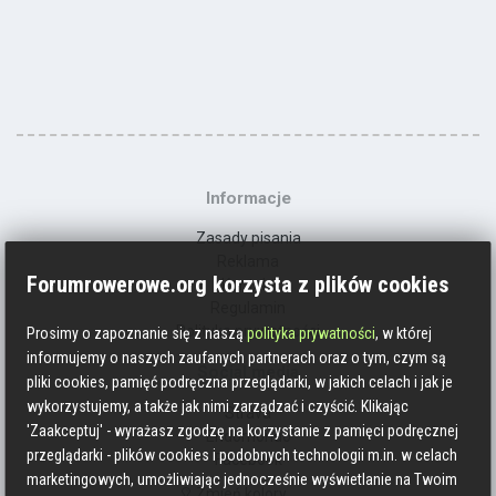
Informacje
Zasady pisania
Reklama
Forumrowerowe.org korzysta z plików cookies
Kontakt
Regulamin
Polityka prywatności
Prosimy o zapoznanie się z naszą
polityka prywatności
, w której
informujemy o naszych zaufanych partnerach oraz o tym, czym są
Social media
pliki cookies, pamięć podręczna przeglądarki, w jakich celach i jak je
wykorzystujemy, a także jak nimi zarządzać i czyścić. Klikając
Strava
'Zaakceptuj' - wyrażasz zgodzę na korzystanie z pamięci podręcznej
Endomondo
przeglądarki - plików cookies i podobnych technologii m.in. w celach
Facebook
marketingowych, umożliwiając jednocześnie wyświetlanie na Twoim
Zmień kolory