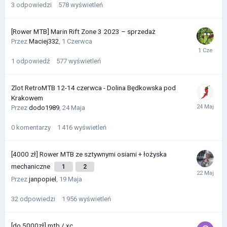
3
odpowiedzi
578
wyświetleń
[Rower MTB] Marin Rift Zone 3 2023 – sprzedaż
Przez
Maciej332
,
1 Czerwca
1
odpowiedź
577
wyświetleń
Zlot RetroMTB 12-14 czerwca - Dolina Będkowska pod
Krakowem
Przez
dodo1989
,
24 Maja
0
komentarzy
1 416
wyświetleń
[4000 zł] Rower MTB ze sztywnymi osiami + łożyska
mechaniczne
1
2
Przez
janpopiel
,
19 Maja
32
odpowiedzi
1 956
wyświetleń
[do 5000zł] mtb / xc