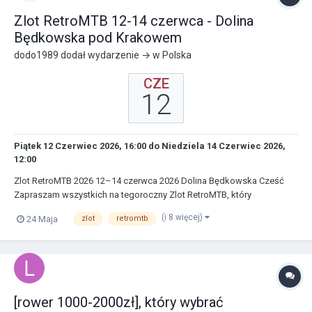
Zlot RetroMTB 12-14 czerwca - Dolina
Będkowska pod Krakowem
dodo1989
dodał wydarzenie → w
Polska
CZE
12
Piątek 12 Czerwiec 2026, 16:00
do
Niedziela 14 Czerwiec 2026,
12:00
Zlot RetroMTB 2026 12–14 czerwca 2026 Dolina Będkowska Cześć
Zapraszam wszystkich na tegoroczny Zlot RetroMTB, który
standardowo odbędzie się w drugi weekend czerwca tj. 12-14.06 w
(i 8 więcej)
24 Maja
zlot
retromtb
Dolinie Będkowskiej pod Krakowem. W sobotę Trasa Zlotowa
(przygot...
[rower 1000-2000zł], który wybrać