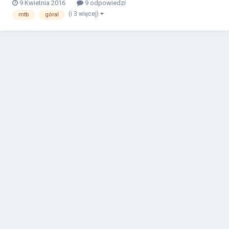
9 Kwietnia 2016
9 odpowiedzi
(i 3 więcej)
mtb
góral