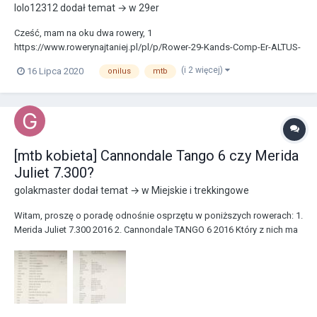
lolo12312
dodał temat → w
29er
Cześć, mam na oku dwa rowery, 1
https://www.rowerynajtaniej.pl/pl/p/Rower-29-Kands-Comp-Er-ALTUS-
CZARNO-NIEBIESKI-rama-21-2020/3294, https://onilus.pl/pl/p/ONILUS-
(i 2 więcej)
16 Lipca 2020
onilus
mtb
MURANUS-3.0-29%E2%80%B3-CZARNY-MAT-2020/82. Czy Onilus jest
na tyle lepszy by dopłacać? 2 czy są jakies lepsze w podobnej cenie?
;) dziek...
[mtb kobieta] Cannondale Tango 6 czy Merida
Juliet 7.300?
golakmaster
dodał temat → w
Miejskie i trekkingowe
Witam, proszę o poradę odnośnie osprzętu w poniższych rowerach: 1.
Merida Juliet 7.300 2016 2. Cannondale TANGO 6 2016 Który z nich ma
lepszy osprzęt i jest bardziej wart jest swojej ceny? Pozdrawiam!