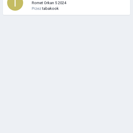
Romet Orkan 5 2024
Przez
tabakook
IP.Board Collections by DevFuse