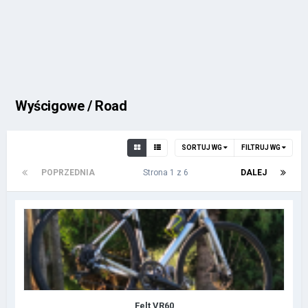
Wyścigowe / Road
SORTUJ WG
FILTRUJ WG
POPRZEDNIA
Strona 1 z 6
DALEJ
Felt VR60