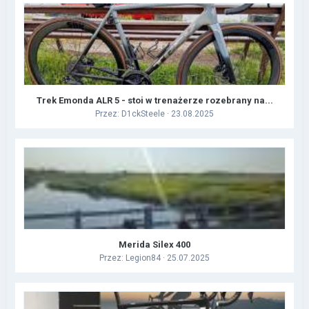
Trek Emonda ALR 5 - stoi w trenażerze rozebrany na...
Przez:
D1ckSteele
· 23.08.2025
Merida Silex 400
Przez:
Legion84
· 25.07.2025