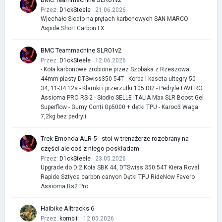
Przez:
D1ckSteele
· 21.06.2026
Wjechało Siodło na prętach karbonowych SAN MARCO
Aspide Short Carbon FX
BMC Teammachine SLR01v2
Przez:
D1ckSteele
· 12.06.2026
- Koła karbonowe zrobione przez Szobaka z Rzeszowa
44mm piasty DTSwiss350 54T - Korba i kaseta ultegry 50-
34, 11-34 12s - Klamki i przerzutki 105 DI2 - Pedryle FAVERO
Assioma PRO RS-2 - Siodło SELLE ITALIA Max SLR Boost Gel
Superflow - Gumy Conti Gp5000 + dętki TPU - Karoo3 Waga
7,2kg bez pedryli.
Trek Emonda ALR 5 - stoi w trenażerze rozebrany na
części ale coś z niego poskładam
Przez:
D1ckSteele
· 23.05.2026
Upgrade do Di2 Koła SBK 44, DTSwiss 350 54T Kiera Roval
Rapide Sztyca carbon canyon Dętki TPU RideNow Favero
Assioma Rs2 Pro
Haibike Alltracks 6
Przez:
kombiii
· 12.05.2026