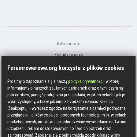
Informacje
Zasady pisania
Reklama
Forumrowerowe.org korzysta z plików cookies
Kontakt
Regulamin
Polityka prywatności
Prosimy o zapoznanie się z naszą
polityka prywatności
, w której
informujemy o naszych zaufanych partnerach oraz o tym, czym są
Social media
pliki cookies, pamięć podręczna przeglądarki, w jakich celach i jak je
wykorzystujemy, a także jak nimi zarządzać i czyścić. Klikając
Strava
'Zaakceptuj' - wyrażasz zgodzę na korzystanie z pamięci podręcznej
Endomondo
przeglądarki - plików cookies i podobnych technologii m.in. w celach
Facebook
marketingowych, umożliwiając jednocześnie wyświetlanie na Twoim
Zmień kolory
urządzeniu reklam dostosowanych do Twoich potrzeb oraz
zainteresowań. Zapoznaj się z pełną treścią zgody klikając w link