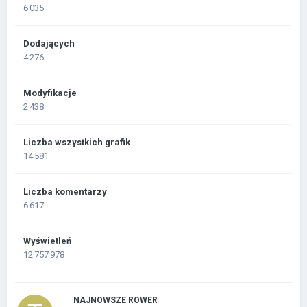
6 035
Dodających
4 276
Modyfikacje
2 438
Liczba wszystkich grafik
14 581
Liczba komentarzy
6 617
Wyświetleń
12 757 978
NAJNOWSZE ROWER