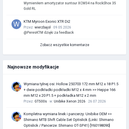
Wymieniłem amortyzator suntour XCM34 na RockShox 35
Gold RL
KTM Myroon Exonic XTR Di2
Przez:
wierzbajol
· 09.05.2026
@PeresKTM dzięki za feedback
Zobacz wszystkie komentarze
Najnowsze modyfikacje
Wymiana tylnej osi: Hollow 250703 172 mm M12 x 18 P1.5
+ dwie podkładki podkładki M12 x 4 mm >> Heppe 166
mm M12 x 20 P1.5 + podkładka M12 x 2 mm
Przez:
GT500s
· w:
Unibike Xenon 2026
· 26.07.2026
Kompletna wymiana linek i pancerzy: Unibike OEM >>
Shimano MTB Shift Cable Set Optislick (Linki: Shimano
Optislick / Pancerze: Shimano OT-SP41) [Y60198090]