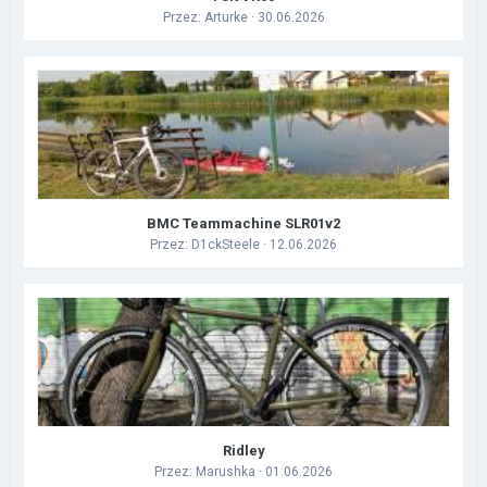
Przez:
Arturke
· 30.06.2026
BMC Teammachine SLR01v2
Przez:
D1ckSteele
· 12.06.2026
Ridley
Przez:
Marushka
· 01.06.2026