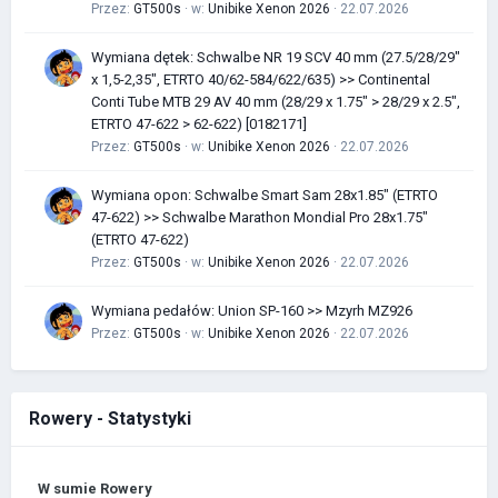
Przez:
GT500s
· w:
Unibike Xenon 2026
· 22.07.2026
Wymiana dętek: Schwalbe NR 19 SCV 40 mm (27.5/28/29"
x 1,5-2,35", ETRTO 40/62-584/622/635) >> Continental
Conti Tube MTB 29 AV 40 mm (28/29 x 1.75" > 28/29 x 2.5",
ETRTO 47-622 > 62-622) [0182171]
Przez:
GT500s
· w:
Unibike Xenon 2026
· 22.07.2026
Wymiana opon: Schwalbe Smart Sam 28x1.85" (ETRTO
47-622) >> Schwalbe Marathon Mondial Pro 28x1.75"
(ETRTO 47-622)
Przez:
GT500s
· w:
Unibike Xenon 2026
· 22.07.2026
Wymiana pedałów: Union SP-160 >> Mzyrh MZ926
Przez:
GT500s
· w:
Unibike Xenon 2026
· 22.07.2026
Rowery - Statystyki
W sumie Rowery