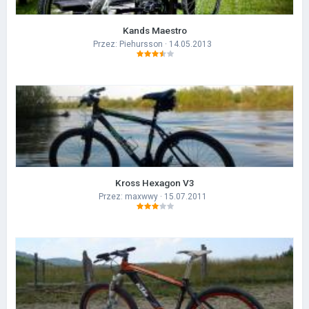
Kands Maestro
Przez:
Piehursson
· 14.05.2013
Kross Hexagon V3
Przez:
maxwwy
· 15.07.2011