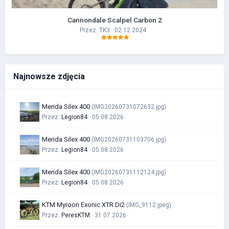
Cannondale Scalpel Carbon 2
Przez:
TK3
· 02.12.2024
Najnowsze zdjęcia
Merida Silex 400
(IMG20260731072632.jpg)
Przez:
Legion84
· 05.08.2026
Merida Silex 400
(IMG20260731103706.jpg)
Przez:
Legion84
· 05.08.2026
Merida Silex 400
(IMG20260731112124.jpg)
Przez:
Legion84
· 05.08.2026
KTM Myroon Exonic XTR Di2
(IMG_9112.jpeg)
Przez:
PeresKTM
· 31.07.2026