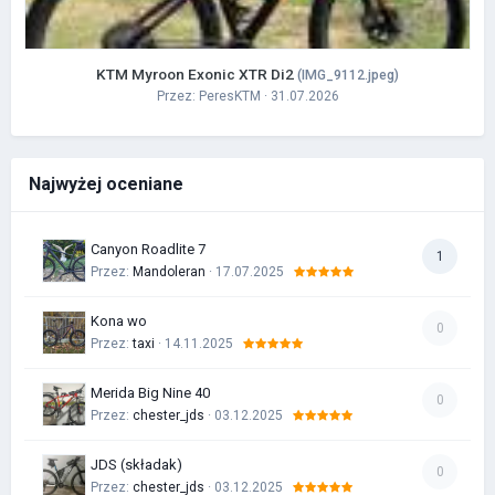
KTM Myroon Exonic XTR Di2
(IMG_9112.jpeg)
Przez:
PeresKTM
· 31.07.2026
Najwyżej oceniane
Canyon Roadlite 7
1
Przez:
Mandoleran
· 17.07.2025
Kona wo
0
Przez:
taxi
· 14.11.2025
Merida Big Nine 40
0
Przez:
chester_jds
· 03.12.2025
JDS (składak)
0
Przez:
chester_jds
· 03.12.2025