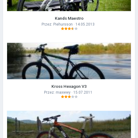
Kands Maestro
Przez:
Piehursson
· 14.05.2013
Kross Hexagon V3
Przez:
maxwwy
· 15.07.2011