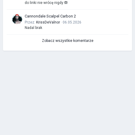
do linki nie wrócę nigdy 🙈
Cannondale Scalpel Carbon 2
Przez:
KrissDeValnor
· 06.05.2026
Nadal brak
Zobacz wszystkie komentarze
IP.Board Collections by DevFuse