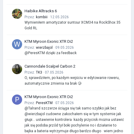
Haibike Alltracks 6
Przez:
kombiii
· 12.05.2026
Wymieniłem amortyzator suntour XCM34 na RockShox 35
Gold RL
KTM Myroon Exonic XTR Di2
Przez:
wierzbajol
· 09.05.2026
@PeresKTM dzięki za feedback
Cannondale Scalpel Carbon 2
Przez:
TK3
· 07.05.2026
O, sprawdziłem, po każdym wejściu w edytowanie roweru,
automatycznie zmienia na brak 🥲
KTM Myroon Exonic XTR Di2
Przez:
PeresKTM
· 07.05.2026
@Talrand szczerze ściąga się tak samo szybko jak bez
@wierzbajol cudowne zakochałem się w tym systemie jak
głupi… ustawienie kontrolera każdy przycisk można ustawić
jak się podoba przód tył boki pochylenie no i działanie to
bajka a bateria wytrzymuje długo bardzo długo wiem jedno