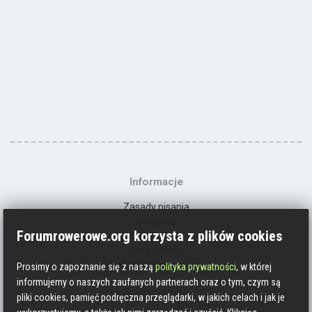
Informacje
Zasady pisania
Reklama
Forumrowerowe.org korzysta z plików cookies
Kontakt
Regulamin
Polityka prywatności
Prosimy o zapoznanie się z naszą
polityka prywatności
, w której
informujemy o naszych zaufanych partnerach oraz o tym, czym są
Social media
pliki cookies, pamięć podręczna przeglądarki, w jakich celach i jak je