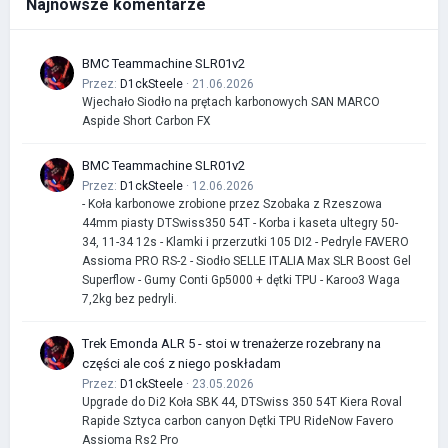
Najnowsze komentarze
BMC Teammachine SLR01v2
Przez:
D1ckSteele
· 21.06.2026
Wjechało Siodło na prętach karbonowych SAN MARCO
Aspide Short Carbon FX
BMC Teammachine SLR01v2
Przez:
D1ckSteele
· 12.06.2026
- Koła karbonowe zrobione przez Szobaka z Rzeszowa
44mm piasty DTSwiss350 54T - Korba i kaseta ultegry 50-
34, 11-34 12s - Klamki i przerzutki 105 DI2 - Pedryle FAVERO
Assioma PRO RS-2 - Siodło SELLE ITALIA Max SLR Boost Gel
Superflow - Gumy Conti Gp5000 + dętki TPU - Karoo3 Waga
7,2kg bez pedryli.
Trek Emonda ALR 5 - stoi w trenażerze rozebrany na
części ale coś z niego poskładam
Przez:
D1ckSteele
· 23.05.2026
Upgrade do Di2 Koła SBK 44, DTSwiss 350 54T Kiera Roval
Rapide Sztyca carbon canyon Dętki TPU RideNow Favero
Assioma Rs2 Pro