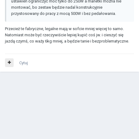
ustawień ograniczyć moc tylko do 250W a manetki można nie
montować, bo zestaw będzie nadal konstrukcyjnie
przystosowany do pracy z mocą 500W i bez pedałowania.
Przecież te fabryczne, legalne mają w sofcie mniej więcej to samo.
Natomiast może być rzeczywiście lepiej kupić coś jw. i cieszyć się
jazdą czymś, co waży 6kg mniej, a będzie tanie i bezproblematyczne.
Cytuj