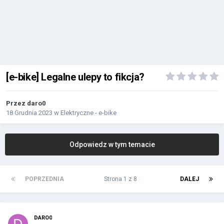
[e-bike] Legalne ulepy to fikcja?
Przez
daro0
18 Grudnia 2023
w
Elektryczne - e-bike
Odpowiedz w tym temacie
POPRZEDNIA
Strona 1 z 8
DALEJ
DARO0