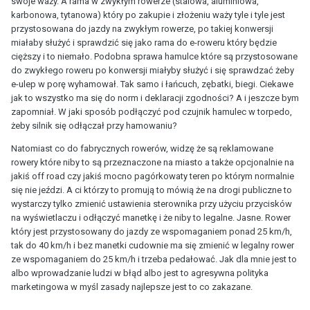
swoje waży. A rama w zwykłym rowerze (stalowa, aluminiowa,
karbonowa, tytanowa) który po zakupie i złożeniu waży tyle i tyle jest
przystosowana do jazdy na zwykłym rowerze, po takiej konwersji
miałaby służyć i sprawdzić się jako rama do e-roweru który będzie
cięższy i to niemało. Podobna sprawa hamulce które są przystosowane
do zwykłego roweru po konwersji miałyby służyć i się sprawdzać żeby
e-ulep w porę wyhamował. Tak samo i łańcuch, zębatki, biegi. Ciekawe
jak to wszystko ma się do norm i deklaracji zgodności? A i jeszcze bym
zapomniał. W jaki sposób podłączyć pod czujnik hamulec w torpedo,
żeby silnik się odłączał przy hamowaniu?
Natomiast co do fabrycznych rowerów, widzę że są reklamowane
rowery które niby to są przeznaczone na miasto a także opcjonalnie na
jakiś off road czy jakiś mocno pagórkowaty teren po którym normalnie
się nie jeździ. A ci którzy to promują to mówią że na drogi publiczne to
wystarczy tylko zmienić ustawienia sterownika przy użyciu przycisków
na wyświetlaczu i odłączyć manetkę i że niby to legalne. Jasne. Rower
który jest przystosowany do jazdy ze wspomaganiem ponad 25 km/h,
tak do 40 km/h i bez manetki cudownie ma się zmienić w legalny rower
ze wspomaganiem do 25 km/h i trzeba pedałować. Jak dla mnie jest to
albo wprowadzanie ludzi w błąd albo jest to agresywna polityka
marketingowa w myśl zasady najlepsze jest to co zakazane.