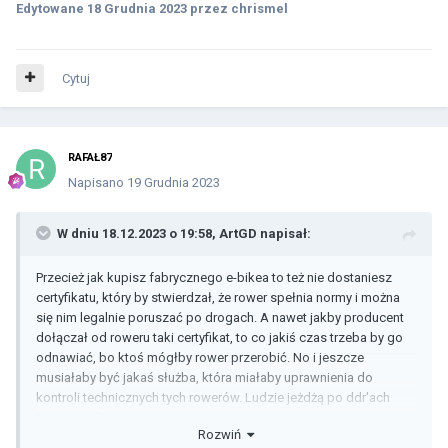
Edytowane
18 Grudnia 2023
przez chrismel
Cytuj
RAFAŁ87
Napisano
19 Grudnia 2023
W dniu 18.12.2023 o 19:58,
ArtGD
napisał:
Przecież jak kupisz fabrycznego e-bikea to też nie dostaniesz
certyfikatu, który by stwierdzał, że rower spełnia normy i można
się nim legalnie poruszać po drogach. A nawet jakby producent
dołączał od roweru taki certyfikat, to co jakiś czas trzeba by go
odnawiać, bo ktoś mógłby rower przerobić. No i jeszcze
musiałaby być jakaś służba, która miałaby uprawnienia do
kontroli technicznych tych rowerów. Ludzie jeżdżą po ddr'ach
"rowerami", które mają kilka kW, a Ty się przejmujesz
Rozwiń
certyfikatami.