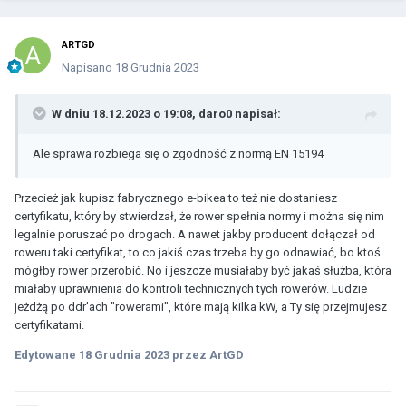
ARTGD
Napisano
18 Grudnia 2023
W dniu 18.12.2023 o 19:08,
daro0
napisał:
Ale sprawa rozbiega się o zgodność z normą EN 15194
Przecież jak kupisz fabrycznego e-bikea to też nie dostaniesz
certyfikatu, który by stwierdzał, że rower spełnia normy i można się nim
legalnie poruszać po drogach. A nawet jakby producent dołączał od
roweru taki certyfikat, to co jakiś czas trzeba by go odnawiać, bo ktoś
mógłby rower przerobić. No i jeszcze musiałaby być jakaś służba, która
miałaby uprawnienia do kontroli technicznych tych rowerów. Ludzie
jeżdżą po ddr'ach "rowerami", które mają kilka kW, a Ty się przejmujesz
certyfikatami.
Edytowane
18 Grudnia 2023
przez ArtGD