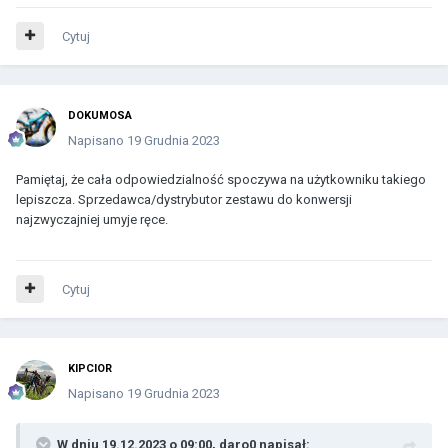
Cytuj
DOKUMOSA
Napisano
19 Grudnia 2023
Pamiętaj, że cała odpowiedzialność spoczywa na użytkowniku takiego
lepiszcza. Sprzedawca/dystrybutor zestawu do konwersji
najzwyczajniej umyje ręce.
Cytuj
KIPCIOR
Napisano
19 Grudnia 2023
W dniu 19.12.2023 o 09:00,
daro0
napisał: