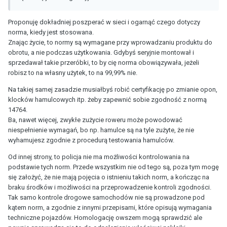
Proponuję dokładniej poszperać w sieci i ogarnąć czego dotyczy
norma, kiedy jest stosowana.
Znając życie, to normy są wymagane przy wprowadzaniu produktu do
obrotu, a nie podczas użytkowania. Gdybyś seryjnie montował i
sprzedawał takie przeróbki, to by cię norma obowiązywała, jeżeli
robisz to na własny użytek, to na 99,99% nie.
Na takiej samej zasadzie musiałbyś robić certyfikację po zmianie opon,
klocków hamulcowych itp. żeby zapewnić sobie zgodność z normą
14764.
Ba, nawet więcej, zwykłe zużycie roweru może powodować
niespełnienie wymagań, bo np. hamulce są na tyle zużyte, że nie
wyhamujesz zgodnie z procedurą testowania hamulców.
Od innej strony, to policja nie ma możliwości kontrolowania na
podstawie tych norm. Przede wszystkim nie od tego są, poza tym mogę
się założyć, że nie mają pojęcia o istnieniu takich norm, a kończąc na
braku środków i możliwości na przeprowadzenie kontroli zgodności.
Tak samo kontrole drogowe samochodów nie są prowadzone pod
kątem norm, a zgodnie z innymi przepisami, które opisują wymagania
techniczne pojazdów. Homologację owszem mogą sprawdzić ale