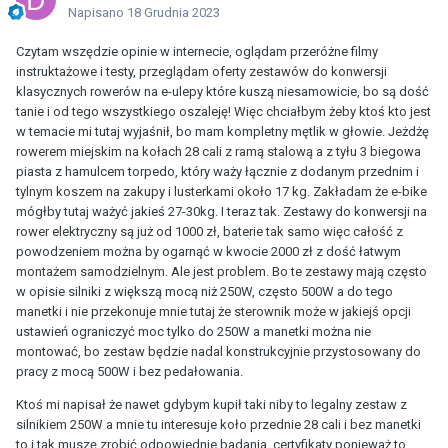
Napisano
18 Grudnia 2023
Czytam wszędzie opinie w internecie, oglądam przeróżne filmy
instruktażowe i testy, przeglądam oferty zestawów do konwersji
klasycznych rowerów na e-ulepy które kuszą niesamowicie, bo są dość
tanie i od tego wszystkiego oszaleję! Więc chciałbym żeby ktoś kto jest
w temacie mi tutaj wyjaśnił, bo mam kompletny mętlik w głowie. Jeżdżę
rowerem miejskim na kołach 28 cali z ramą stalową a z tyłu 3 biegowa
piasta z hamulcem torpedo, który waży łącznie z dodanym przednim i
tylnym koszem na zakupy i lusterkami około 17 kg. Zakładam że e-bike
mógłby tutaj ważyć jakieś 27-30kg. I teraz tak. Zestawy do konwersji na
rower elektryczny są już od 1000 zł, baterie tak samo więc całość z
powodzeniem można by ogarnąć w kwocie 2000 zł z dość łatwym
montażem samodzielnym. Ale jest problem. Bo te zestawy mają często
w opisie silniki z większą mocą niż 250W, często 500W a do tego
manetki i nie przekonuje mnie tutaj że sterownik może w jakiejś opcji
ustawień ograniczyć moc tylko do 250W a manetki można nie
montować, bo zestaw będzie nadal konstrukcyjnie przystosowany do
pracy z mocą 500W i bez pedałowania.
Ktoś mi napisał że nawet gdybym kupił taki niby to legalny zestaw z
silnikiem 250W a mnie tu interesuje koło przednie 28 cali i bez manetki
to i tak muszę zrobić odpowiednie badania, certyfikaty ponieważ to