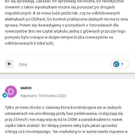
Bo się sprzedają. Zakazać ich sprzedaży nie można, bo teoretycznie
rowerem z takim wynalazkiem można się poruszać po drogach
niepublicznych. A że masa ludzi jeździ tak, czy na odblokowanych
elektrykach po DDRach, bo kontroli praktycznie żadnych nie ma to inna
sprawa. Potem się dowiadujemy o pomysłach o fotoradarach dla
rowerzystów (kto nie czytał artykułu; jedną z głównych przyczyn tego
pomysłu była rosnąca w dużym tempie liczba rowerzystów na
odblokowanych E-bike'ach).
Cytuj
1
DARO0
Napisano
18 Grudnia 2023
Tylko że mnie chodzi o zestawy które konstrukcyjnie ani w żadnych
ustawieniach nie umożliwiają jazdy bez pedałowania, rozłączają się
przy 25 km/h i nie mają więcej niż te 250W a paradoksalnie to nawet
ciężko takie znaleźć. Bo sklepy pewnie żeby była jakaś sprzedaż
oferują coś mocniejszego. Ten marketing to w sumie niezłe mącenie w