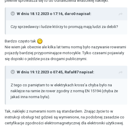
pewnie sprowadza się to do odnalezienia właściwej naklejki.
W dniu 18.12.2023 o 17:16,
daro0
napisał:
Czy sprzedawcy i ludzie którzy to promują mają ludzi za debili?
Bardzo często tak
Nie wiem jak obecnie ale kilka lat temu normą było nazywanie rowerami
pojazdy bardziej przypominające motocykle. Tylko czasami pojawiały
się dopiski o jeździe poza drogami publicznymi.
W dniu 19.12.2023 o 07:45,
Rafał87
napisał:
Z tego co pamiętam to w elektrykach kross'a chyba było na
naklejce na ramie że rower zgodny z normą EN 15194 (chyba że
jakaś inna norma była).
Tak, naklejki z numerami norm są standardem. Znając życie to w
instrukcji obsługi też gdzieś są wymienione, na podobnej zasadzie co
certyfikacje zgodności elektromagnetycznej dla elektroniki użytkowej.