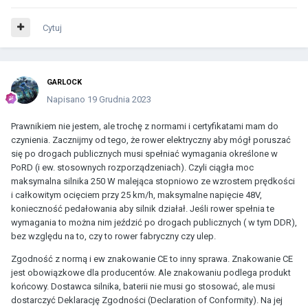
Cytuj
GARLOCK
Napisano
19 Grudnia 2023
Prawnikiem nie jestem, ale trochę z normami i certyfikatami mam do
czynienia. Zacznijmy od tego, że rower elektryczny aby mógł poruszać
się po drogach publicznych musi spełniać wymagania określone w
PoRD (i ew. stosownych rozporządzeniach). Czyli ciągła moc
maksymalna silnika 250 W malejąca stopniowo ze wzrostem prędkości
i całkowitym ocięciem przy 25 km/h, maksymalne napięcie 48V,
konieczność pedałowania aby silnik działał. Jeśli rower spełnia te
wymagania to można nim jeździć po drogach publicznych ( w tym DDR),
bez względu na to, czy to rower fabryczny czy ulep.
Zgodność z normą i ew znakowanie CE to inny sprawa. Znakowanie CE
jest obowiązkowe dla producentów. Ale znakowaniu podlega produkt
końcowy. Dostawca silnika, baterii nie musi go stosować, ale musi
dostarczyć Deklarację Zgodności (Declaration of Conformity). Na jej