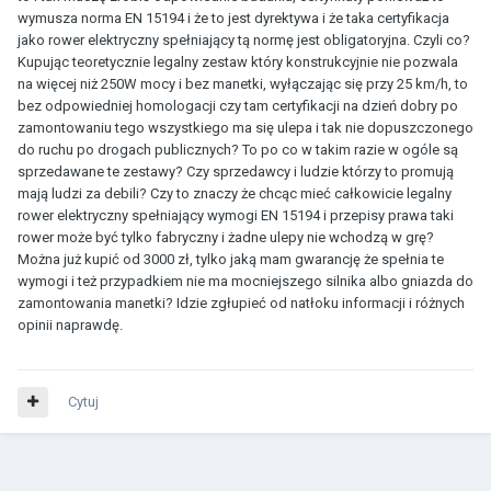
wymusza norma EN 15194 i że to jest dyrektywa i że taka certyfikacja
jako rower elektryczny spełniający tą normę jest obligatoryjna. Czyli co?
Kupując teoretycznie legalny zestaw który konstrukcyjnie nie pozwala
na więcej niż 250W mocy i bez manetki, wyłączając się przy 25 km/h, to
bez odpowiedniej homologacji czy tam certyfikacji na dzień dobry po
zamontowaniu tego wszystkiego ma się ulepa i tak nie dopuszczonego
do ruchu po drogach publicznych? To po co w takim razie w ogóle są
sprzedawane te zestawy? Czy sprzedawcy i ludzie którzy to promują
mają ludzi za debili? Czy to znaczy że chcąc mieć całkowicie legalny
rower elektryczny spełniający wymogi EN 15194 i przepisy prawa taki
rower może być tylko fabryczny i żadne ulepy nie wchodzą w grę?
Można już kupić od 3000 zł, tylko jaką mam gwarancję że spełnia te
wymogi i też przypadkiem nie ma mocniejszego silnika albo gniazda do
zamontowania manetki? Idzie zgłupieć od natłoku informacji i różnych
opinii naprawdę.
Cytuj