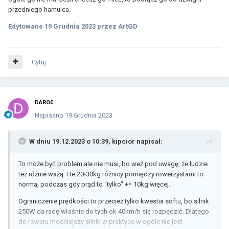
przedniego hamulca.
Edytowane
19 Grudnia 2023
przez ArtGD
Cytuj
DARO0
Napisano
19 Grudnia 2023
W dniu 19.12.2023 o 10:39,
kipcior
napisał:
To może być problem ale nie musi, bo weź pod uwagę, że ludzie
też różnie ważą. I te 20-30kg różnicy pomiędzy rowerzystami to
norma, podczas gdy prąd to "tylko" += 10kg więcej.
Ograniczenie prędkości to przecież tylko kwestia softu, bo silnik
250W da radę właśnie do tych ok 40km/h się rozpędzić. Dlatego
do roweru mocniejszy silnik w praktyce w ogóle nie jest