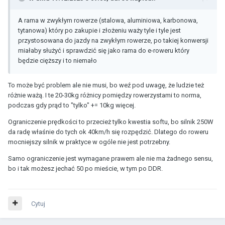
A rama w zwykłym rowerze (stalowa, aluminiowa, karbonowa,
tytanowa) który po zakupie i złożeniu waży tyle i tyle jest
przystosowana do jazdy na zwykłym rowerze, po takiej konwersji
miałaby służyć i sprawdzić się jako rama do e-roweru który
będzie cięższy i to niemało
To może być problem ale nie musi, bo weź pod uwagę, że ludzie też
różnie ważą. I te 20-30kg różnicy pomiędzy rowerzystami to norma,
podczas gdy prąd to "tylko" += 10kg więcej.
Ograniczenie prędkości to przecież tylko kwestia softu, bo silnik 250W
da radę właśnie do tych ok 40km/h się rozpędzić. Dlatego do roweru
mocniejszy silnik w praktyce w ogóle nie jest potrzebny.
Samo ograniczenie jest wymagane prawem ale nie ma żadnego sensu,
bo i tak możesz jechać 50 po mieście, w tym po DDR.
Cytuj