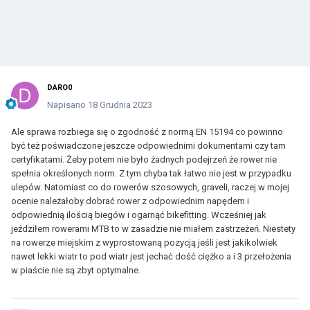
DARO0
Napisano
18 Grudnia 2023
Ale sprawa rozbiega się o zgodność z normą EN 15194 co powinno
być też poświadczone jeszcze odpowiednimi dokumentami czy tam
certyfikatami. Żeby potem nie było żadnych podejrzeń że rower nie
spełnia określonych norm. Z tym chyba tak łatwo nie jest w przypadku
ulepów. Natomiast co do rowerów szosowych, graveli, raczej w mojej
ocenie należałoby dobrać rower z odpowiednim napędem i
odpowiednią ilością biegów i ogarnąć bikefitting. Wcześniej jak
jeździłem rowerami MTB to w zasadzie nie miałem zastrzeżeń. Niestety
na rowerze miejskim z wyprostowaną pozycją jeśli jest jakikolwiek
nawet lekki wiatr to pod wiatr jest jechać dość ciężko a i 3 przełożenia
w piaście nie są zbyt optymalne.