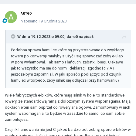
ARTGD
Napisano
19 Grudnia 2023
W dniu 19.12.2023 o 09:00,
daro0
napisał:
Podobna sprawa hamulce które są przystosowane do zwykłego
roweru po konwersji miałyby służyć i się sprawdzać żeby e-ulep
w porę wyhamował. Tak samo i łańcuch, zębatki, biegi. Ciekawe
jak to wszystko ma się do norm i deklaracji zgodności? A i
jeszcze bym zapomniał. W jaki sposób podłączyć pod czujnik
hamulec w torpedo, żeby silnik się odłączał przy hamowaniu?
Wiele fabrycznych e-bików, które mają silnik w kole, to standardowe
rowery, ze standardową ramą z dołożonym system wspomagania. Mają
dokładnie ten sam osprzęt co rowery analogowe. Zamontowany w nich
system wspomagania, to będzie w zasadzie to samo, co sam sobie
zamontujesz.
Czujnik hamowania nie jest Ci jakoś bardzo potrzebny, sporo e-bików w
ogóle go nie ma. Jeśli chcesz go mieć, to podłącz go do dźwigni