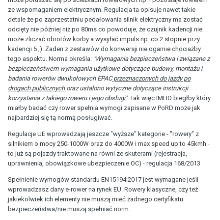
ze wspomaganiem elektrycznym. Regulacja ta opisuje nawet takie
detale że po zaprzestatniu pedałowania silnik elektryczny ma zostać
odcięty nie później niż po 80ms co powoduje, że czujnik kadencji nie
może zliczać obrotów korby a wysyłać impuls np. co 2 stopnie przy
kadencji 5 ;). Żaden z zestawów do konwersji nie ogarnie chociażby
tego aspektu. Norma określa:
"Wymagania bezpieczeństwa i związane z
bezpieczeństwem wymagania użytkowe dotyczące budowy, montażu i
badania rowerów dwukołowych EPAC
przeznaczonych do jazdy po
drogach publicznych
oraz ustalono wytyczne dotyczące instrukcji
korzystania z takiego roweru i jego obsługi"
. Tak więc IMHO biegłby który
miałby badać czy rower spełnia wymogi zapisane w PoRD może jak
najbardziej się tą normą posługiwać.
Regulacje UE wprowadzają jeszcze "wyższe" kategorie - "rowery" z
silnikiem o mocy 250-1000W oraz do 4000W i max speed up to 45kmh -
to już są pojazdy traktowane na równi ze skuterami (rejestracja,
uprawnienia, obowiązkowe ubezpieczenie OC) - regulacja 168/2013
Spełnienie wymogów standardu EN15194:2017 jest wymagane jeśli
wprowadzasz dany e-rower na rynek EU. Rowery klasyczne, czy też
jakiekolwiek ich elementy nie muszą mieć żadnego certyfikatu
bezpieczeństwa/nie muszą spełniać norm.