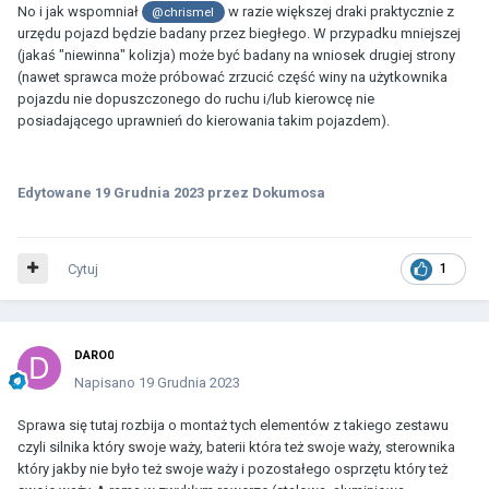
No i jak wspomniał
w razie większej draki praktycznie z
@chrismel
urzędu pojazd będzie badany przez biegłego. W przypadku mniejszej
(jakaś "niewinna" kolizja) może być badany na wniosek drugiej strony
(nawet sprawca może próbować zrzucić część winy na użytkownika
pojazdu nie dopuszczonego do ruchu i/lub kierowcę nie
posiadającego uprawnień do kierowania takim pojazdem).
Edytowane
19 Grudnia 2023
przez Dokumosa
Cytuj
1
DARO0
Napisano
19 Grudnia 2023
Sprawa się tutaj rozbija o montaż tych elementów z takiego zestawu
czyli silnika który swoje waży, baterii która też swoje waży, sterownika
który jakby nie było też swoje waży i pozostałego osprzętu który też