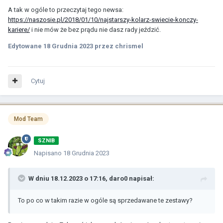
A tak w ogóle to przeczytaj tego newsa:
https://naszosie.pl/2018/01/10/najstarszy-kolarz-swiecie-konczy-
kariere/
i nie mów że bez prądu nie dasz rady jeździć.
Edytowane
18 Grudnia 2023
przez chrismel
Cytuj
Mod Team
SZNIB
Napisano
18 Grudnia 2023
W dniu 18.12.2023 o 17:16,
daro0
napisał:
To po co w takim razie w ogóle są sprzedawane te zestawy?