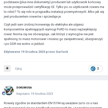
podstawie (plus inne dokumenty) producent lub użytkownik końcowy
może przeprowadzić certyfikację CE. Tylko po co użytkownik roweru ma
to robić? To się robi w przypadku instalacji przemysłowych. Albo jak się
jest producentem rowerów i sprzedaje je.
Czyli jeśli sam zrobisz konwersję do elektryka ale użyjesz
komponentów spełniających wymogi PoRD to masz najzwyklejszy
rower. Norma cię nie obowiązuje. Jak któryś z wymogów nie jest
spełniony, to masz motorower i musisz go zarejestrować, ubezpieczyć
i po DDR nie wolno ci jeździć.
Edytowane
19 Grudnia 2023
przez Garlock
Cytuj
2
DOKUMOSA
Napisano
19 Grudnia 2023
Rowery zgodne ze standardem EN15194 są uważane za to co u nas
może poruszać się po ścieżkach rowerowych itp. i pozostaje rowerem