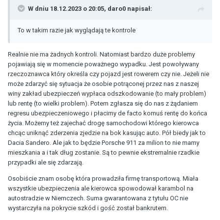
W dniu 18.12.2023 o 20:05,
daro0
napisał:
To w takim razie jak wyglądają te kontrole
Realnie nie ma żadnych kontroli. Natomiast bardzo duże problemy
pojawiają się w momencie poważnego wypadku. Jest powoływany
rzeczoznawca który określa czy pojazd jest rowerem czy nie. Jeżeli nie
może zdarzyć się sytuacja że osobie potrąconej przez nas z naszej
winy zakład ubezpieczeń wypłaca odszkodowanie (to mały problem)
lub rentę (to wielki problem). Potem zgłasza się do nas z żądaniem
regresu ubezpieczeniowego i płacimy de facto komuś rentę do końca
życia. Możemy też zajechać drogę samochodowi którego kierowca
chcąc uniknąć zderzenia zjedzie na bok kasując auto. Pół biedy jak to
Dacia Sandero. Ale jak to będzie Porsche 911 za milion to nie mamy
mieszkania a i tak dług zostanie. Są to pewnie ekstremalnie rzadkie
przypadki ale się zdarzają.
Osobiście znam osobę która prowadziła firmę transportową. Miała
wszystkie ubezpieczenia ale kierowca spowodował karambol na
autostradzie w Niemczech. Suma gwarantowana z tytułu OC nie
wystarczyła na pokrycie szkód i gość został bankrutem.