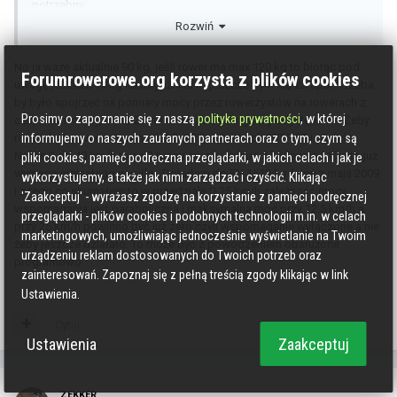
potrzebny.
Rozwiń
Samo ograniczenie jest wymagane prawem ale nie ma żadnego
sensu, bo i tak możesz jechać 50 po mieście, w tym po DDR.
No ja ważę aktualnie 90 kg, jeśli rower ma max 120 kg to biorąc pod
Forumrowerowe.org korzysta z plików cookies
uwagę jeszcze 15 kg na bagażniku to jeszcze bym się załapał. Trzeba
by było spojrzeć na pomiary mocy przez rowerzystów na rowerach z
Prosimy o zapoznanie się z naszą
polityka prywatności
, w której
czujnikami mocy, bo te 250W to może być czymś podyktowane. Żeby
informujemy o naszych zaufanych partnerach oraz o tym, czym są
rozpędzić rower na oponach 28x1.75, zębatkach 38T/18T i piaście
Nexus 3 do 40 km/h to na 3 biegu muszę jechać z kadencją 110 a to już
pliki cookies, pamięć podręczna przeglądarki, w jakich celach i jak je
wymaga niemałego wysiłku. Dotarłem do EN 15194 gdzieś z maja 2009
wykorzystujemy, a także jak nimi zarządzać i czyścić. Klikając
i z tego co skumałem to w przedziale 0-25 km/h zależność mocy
'Zaakceptuj' - wyrażasz zgodzę na korzystanie z pamięci podręcznej
wspomagania jest paraboliczna i maksymalna moc przy 12.5 km/h a
przeglądarki - plików cookies i podobnych technologii m.in. w celach
przy 25 km/h powinno być już zero czyli wspomaganie wyłączone a nie
marketingowych, umożliwiając jednocześnie wyświetlanie na Twoim
żeby jeszcze działało. To może być z powodzeniem obsłużone
urządzeniu reklam dostosowanych do Twoich potrzeb oraz
programowo.
zainteresowań. Zapoznaj się z pełną treścią zgody klikając w link
Ustawienia.
Cytuj
Ustawienia
Zaakceptuj
ZEKKER