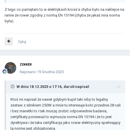
Z tego co pamiętam to w elektrykach kross'a chyba było na naklejce na
ramie że rower zgodny z normą EN 15194 (chyba że jakaś inna norma
była).
Cytuj
ZEKKER
Napisano
19 Grudnia 2023
W dniu 18.12.2023 o 17:16,
daro0
napisał:
Ktoś mi napisał że nawet gdybym kupił taki niby to legalny
zestaw z silnikiem 250W a mnie tu interesuje koło przednie 28 cali
i bez manetki to i tak muszę zrobić odpowiednie badania,
certyfikaty ponieważ to wymusza norma EN 15194 i że to jest
dyrektywa i że taka certyfikacja jako rower elektryczny spełniający
tą normę jest obligatoryjna.