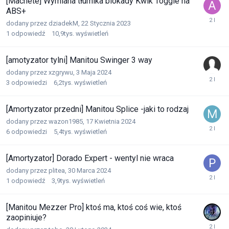
[Machete] Wymiana tłumika blokady Kwik Toggle na
ABS+
dodany przez
dziadekM
,
22 Stycznia 2023
1
odpowiedź
10,9tys.
wyświetleń
[amotyzator tylni] Manitou Swinger 3 way
dodany przez
xzgrywu
,
3 Maja 2024
3
odpowiedzi
6,2tys.
wyświetleń
[Amortyzator przedni] Manitou Splice -jaki to rodzaj
dodany przez
wazon1985
,
17 Kwietnia 2024
6
odpowiedzi
5,4tys.
wyświetleń
[Amortyzator] Dorado Expert - wentyl nie wraca
dodany przez
plitea
,
30 Marca 2024
1
odpowiedź
3,9tys.
wyświetleń
[Manitou Mezzer Pro] ktoś ma, ktoś coś wie, ktoś
zaopiniuje?