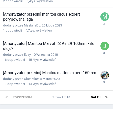
2
odpowiedzi
6,4tys.
wyświetleń
[Amortyzator przedni] manitou circus expert
porysowana laga
dodany przez
MaslanaDJ
,
26 Lipca 2023
1
odpowiedź
4,7tys.
wyświetleń
[Amortyzator] Manitou Marvel TS Air 29 100mm - ile
oleju?
dodany przez
Eazy
,
10 Września 2018
16
odpowiedzi
18,4tys.
wyświetleń
[Amortyzator przedni] Manitou mattoc expert 160mm
dodany przez
OkerPaker
,
5 Marca 2020
11
odpowiedzi
13,7tys.
wyświetleń
POPRZEDNIA
Strona 1 z 10
DALEJ