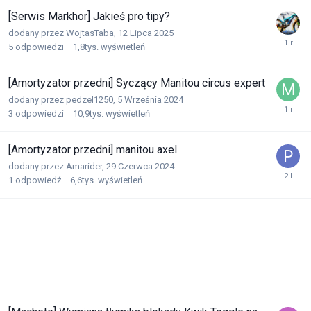
[Serwis Markhor] Jakieś pro tipy?
dodany przez
WojtasTaba
,
12 Lipca 2025
5
odpowiedzi
1,8tys.
wyświetleń
[Amortyzator przedni] Syczący Manitou circus expert
dodany przez
pedzel1250
,
5 Września 2024
3
odpowiedzi
10,9tys.
wyświetleń
[Amortyzator przedni] manitou axel
dodany przez
Amarider
,
29 Czerwca 2024
1
odpowiedź
6,6tys.
wyświetleń