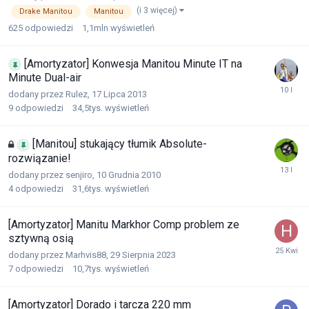
(i 3 więcej)
Drake Manitou
Manitou
625
odpowiedzi
1,1mln
wyświetleń
[Amortyzator] Konwesja Manitou Minute IT na
Minute Dual-air
dodany przez
Rulez
,
17 Lipca 2013
9
odpowiedzi
34,5tys.
wyświetleń
[Manitou] stukający tłumik Absolute-
rozwiązanie!
dodany przez
senjiro
,
10 Grudnia 2010
4
odpowiedzi
31,6tys.
wyświetleń
[Amortyzator] Manitu Markhor Comp problem ze
sztywną osią
dodany przez
Marhvis88
,
29 Sierpnia 2023
7
odpowiedzi
10,7tys.
wyświetleń
[Amortyzator] Dorado i tarcza 220 mm