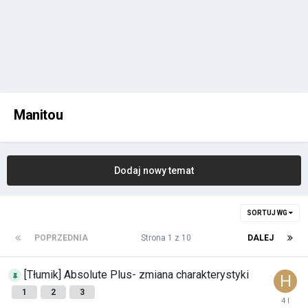
Manitou
Dodaj nowy temat
SORTUJ WG
POPRZEDNIA
Strona 1 z 10
DALEJ
[Tłumik] Absolute Plus- zmiana charakterystyki
1
2
3