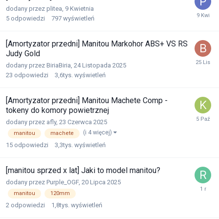
dodany przez
plitea
,
9 Kwietnia
5
odpowiedzi
797
wyświetleń
[Amortyzator przedni] Manitou Markohor ABS+ VS RS
Judy Gold
dodany przez
BiriaBiria
,
24 Listopada 2025
23
odpowiedzi
3,6tys.
wyświetleń
[Amortyzator przedni] Manitou Machete Comp -
tokeny do komory powietrznej
dodany przez
afly
,
23 Czerwca 2025
(i 4 więcej)
manitou
machete
15
odpowiedzi
3,3tys.
wyświetleń
[manitou sprzed x lat] Jaki to model manitou?
dodany przez
Purple_OGF
,
20 Lipca 2025
manitou
120mm
2
odpowiedzi
1,8tys.
wyświetleń