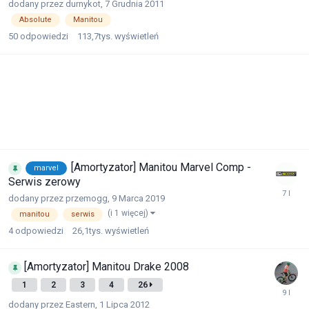
dodany przez
durnykot
,
7 Grudnia 2011
Absolute
Manitou
50
odpowiedzi
113,7tys.
wyświetleń
[Amortyzator] Manitou Marvel Comp -
marvel
Serwis zerowy
dodany przez
przemogg
,
9 Marca 2019
(i 1 więcej)
manitou
serwis
4
odpowiedzi
26,1tys.
wyświetleń
[Amortyzator] Manitou Drake 2008
1
2
3
4
26
dodany przez
Eastern
,
1 Lipca 2012