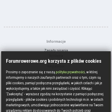
Informacje
Zasady pisania
Reklama
Forumrowerowe.org korzysta z plików cookies
Kontakt
Regulamin
Polityka prywatności
Prosimy o zapoznanie się z naszą
polityka prywatności
, w której
informujemy o naszych zaufanych partnerach oraz o tym, czym są
Social media
pliki cookies, pamięć podręczna przeglądarki, w jakich celach i jak je
wykorzystujemy, a także jak nimi zarządzać i czyścić. Klikając
Strava
'Zaakceptuj' - wyrażasz zgodzę na korzystanie z pamięci podręcznej
Endomondo
przeglądarki - plików cookies i podobnych technologii m.in. w celach
Facebook
marketingowych, umożliwiając jednocześnie wyświetlanie na Twoim
Zmień kolory
urządzeniu reklam dostosowanych do Twoich potrzeb oraz