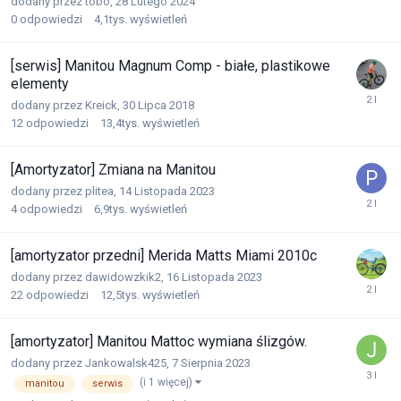
dodany przez
tobo
,
28 Lutego 2024
0
odpowiedzi
4,1tys.
wyświetleń
[serwis] Manitou Magnum Comp - białe, plastikowe
elementy
dodany przez
Kreick
,
30 Lipca 2018
12
odpowiedzi
13,4tys.
wyświetleń
[Amortyzator] Zmiana na Manitou
dodany przez
plitea
,
14 Listopada 2023
4
odpowiedzi
6,9tys.
wyświetleń
[amortyzator przedni] Merida Matts Miami 2010c
dodany przez
dawidowzkik2
,
16 Listopada 2023
22
odpowiedzi
12,5tys.
wyświetleń
[amortyzator] Manitou Mattoc wymiana ślizgów.
dodany przez
Jankowalsk425
,
7 Sierpnia 2023
(i 1 więcej)
manitou
serwis