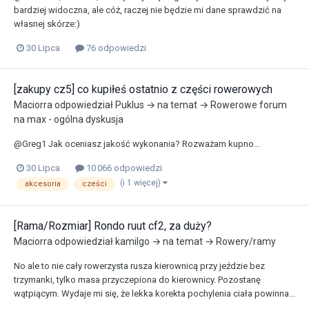
bardziej widoczna, ale cóż, raczej nie będzie mi dane sprawdzić na
własnej skórze:)
30 Lipca
76 odpowiedzi
[zakupy cz5] co kupiłeś ostatnio z części rowerowych
Maciorra
odpowiedział
Puklus
→ na temat →
Rowerowe forum
na max - ogólna dyskusja
@Greg1 Jak oceniasz jakość wykonania? Rozważam kupno...
30 Lipca
10 066 odpowiedzi
(i 1 więcej)
akcesoria
cześci
[Rama/Rozmiar] Rondo ruut cf2, za duży?
Maciorra
odpowiedział
kamilgo
→ na temat →
Rowery/ramy
No ale to nie cały rowerzysta rusza kierownicą przy jeździe bez
trzymanki, tylko masa przyczepiona do kierownicy. Pozostanę
wątpiącym. Wydaje mi się, że lekka korekta pochylenia ciała powinna...