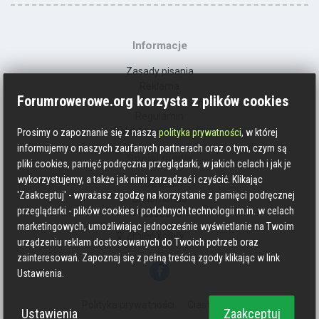
Informacje
Zasady pisania
Reklama
Forumrowerowe.org korzysta z plików cookies
Kontakt
Regulamin
Polityka prywatności
Prosimy o zapoznanie się z naszą
polityka prywatności
, w której
informujemy o naszych zaufanych partnerach oraz o tym, czym są
Social media
pliki cookies, pamięć podręczna przeglądarki, w jakich celach i jak je
wykorzystujemy, a także jak nimi zarządzać i czyścić. Klikając
Strava
'Zaakceptuj' - wyrażasz zgodzę na korzystanie z pamięci podręcznej
Endomondo
przeglądarki - plików cookies i podobnych technologii m.in. w celach
Facebook
marketingowych, umożliwiając jednocześnie wyświetlanie na Twoim
Zmień kolory
urządzeniu reklam dostosowanych do Twoich potrzeb oraz
zainteresowań. Zapoznaj się z pełną treścią zgody klikając w link
Ustawienia.
Polityka prywatności
Ciasteczka
Ustawienia
Zaakceptuj