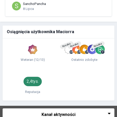
SanchoPancha
8 Lipca
Osiągnięcia użytkownika Maciorra
Rzadka
Rzadka
Rzadka
Weteran (12/13)
Ostatnio zdobyte
2,4tys.
Reputacja
Kanał aktywności