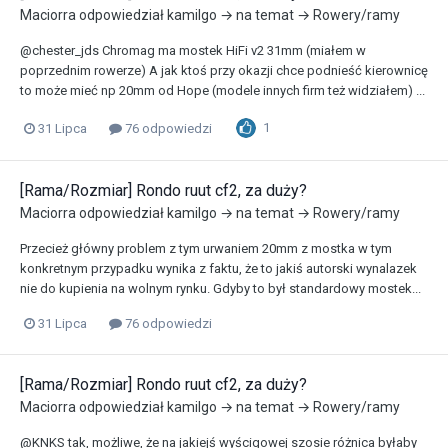
Maciorra
odpowiedział
kamilgo
→ na temat →
Rowery/ramy
@chester_jds Chromag ma mostek HiFi v2 31mm (miałem w
poprzednim rowerze) A jak ktoś przy okazji chce podnieść kierownicę
to może mieć np 20mm od Hope (modele innych firm też widziałem) ...
1
31 Lipca
76 odpowiedzi
[Rama/Rozmiar] Rondo ruut cf2, za duży?
Maciorra
odpowiedział
kamilgo
→ na temat →
Rowery/ramy
Przecież główny problem z tym urwaniem 20mm z mostka w tym
konkretnym przypadku wynika z faktu, że to jakiś autorski wynalazek
nie do kupienia na wolnym rynku. Gdyby to był standardowy mostek...
31 Lipca
76 odpowiedzi
[Rama/Rozmiar] Rondo ruut cf2, za duży?
Maciorra
odpowiedział
kamilgo
→ na temat →
Rowery/ramy
@KNKS tak, możliwe, że na jakiejś wyścigowej szosie różnica byłaby