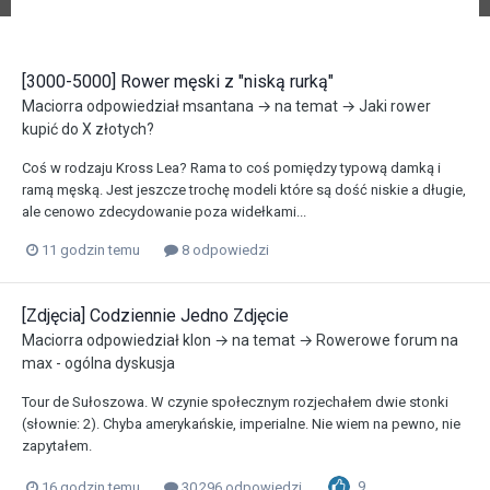
[3000-5000] Rower męski z "niską rurką"
Maciorra
odpowiedział
msantana
→ na temat →
Jaki rower
kupić do X złotych?
Coś w rodzaju Kross Lea? Rama to coś pomiędzy typową damką i
ramą męską. Jest jeszcze trochę modeli które są dość niskie a długie,
ale cenowo zdecydowanie poza widełkami...
11 godzin temu
8 odpowiedzi
[Zdjęcia] Codziennie Jedno Zdjęcie
Maciorra
odpowiedział
klon
→ na temat →
Rowerowe forum na
max - ogólna dyskusja
Tour de Sułoszowa. W czynie społecznym rozjechałem dwie stonki
(słownie: 2). Chyba amerykańskie, imperialne. Nie wiem na pewno, nie
zapytałem.
9
16 godzin temu
30 296 odpowiedzi