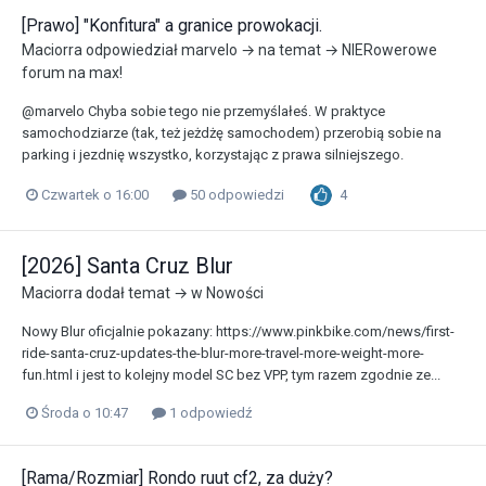
[Prawo] "Konfitura" a granice prowokacji.
Maciorra
odpowiedział
marvelo
→ na temat →
NIERowerowe
forum na max!
@marvelo Chyba sobie tego nie przemyślałeś. W praktyce
samochodziarze (tak, też jeżdżę samochodem) przerobią sobie na
parking i jezdnię wszystko, korzystając z prawa silniejszego.
4
Czwartek o 16:00
50 odpowiedzi
[2026] Santa Cruz Blur
Maciorra
dodał temat → w
Nowości
Nowy Blur oficjalnie pokazany: https://www.pinkbike.com/news/first-
ride-santa-cruz-updates-the-blur-more-travel-more-weight-more-
fun.html i jest to kolejny model SC bez VPP, tym razem zgodnie ze...
Środa o 10:47
1 odpowiedź
[Rama/Rozmiar] Rondo ruut cf2, za duży?