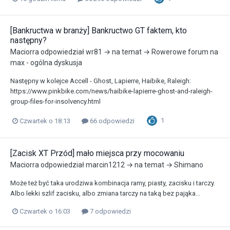
[Bankructwa w branży] Bankructwo GT faktem, kto
następny?
Maciorra
odpowiedział
wr81
→ na temat →
Rowerowe forum na
max - ogólna dyskusja
Następny w kolejce Accell - Ghost, Lapierre, Haibike, Raleigh:
https://www.pinkbike.com/news/haibike-lapierre-ghost-and-raleigh-
group-files-for-insolvency.html
1
Czwartek o 18:13
66 odpowiedzi
[Zacisk XT Przód] mało miejsca przy mocowaniu
Maciorra
odpowiedział
marcin1212
→ na temat →
Shimano
Może też być taka urodziwa kombinacja ramy, piasty, zacisku i tarczy.
Albo lekki szlif zacisku, albo zmiana tarczy na taką bez pająka...
Czwartek o 16:03
7 odpowiedzi