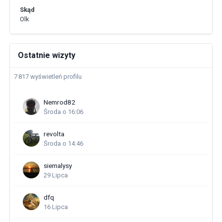
Skąd
Olk
Ostatnie wizyty
7 817 wyświetleń profilu
Nemrod82
Środa o 16:06
revolta
Środa o 14:46
siemalysy
29 Lipca
dfq
16 Lipca