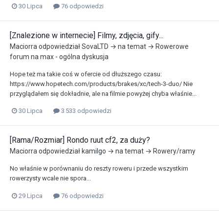
30 Lipca
76 odpowiedzi
[Znalezione w internecie] Filmy, zdjęcia, gify...
Maciorra
odpowiedział
SovaLTD
→ na temat →
Rowerowe
forum na max - ogólna dyskusja
Hope też ma takie coś w ofercie od dłuższego czasu:
https://www.hopetech.com/products/brakes/xc/tech-3-duo/ Nie
przyglądałem się dokładnie, ale na filmie powyżej chyba właśnie...
30 Lipca
3 533 odpowiedzi
[Rama/Rozmiar] Rondo ruut cf2, za duży?
Maciorra
odpowiedział
kamilgo
→ na temat →
Rowery/ramy
No właśnie w porównaniu do reszty roweru i przede wszystkim
rowerzysty wcale nie spora...
29 Lipca
76 odpowiedzi