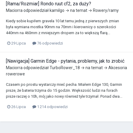
[Rama/Rozmiar] Rondo ruut cf2, za duży?
Maciorra
odpowiedział
kamilgo
→ na temat →
Rowery/ramy
Kiedy sobie kupiłem gravela 10 lat temu jedną z pierwszych zmian
była wymiana mostka 90mm na 70mm i kierownicy o szerokości
440mm na 460mm z mniejszym dropem za to większą flarą...
29 Lipca
76 odpowiedzi
[Nawigacja] Garmin Edge - pytania, problemy, jak to zrobić
Maciorra
odpowiedział
TurboRower_18
→ na temat →
Akcesoria
rowerowe
Czasem po prostu wystarczy mieć pecha. Miałem Edge 130, Garmin
pisze, że bateria trzyma do 15 godzin. Większość ludzi na forach
pisze raczej o 10h, mój jako nowy również tyle trzymał. Ponad dwa...
26 Lipca
1 214 odpowiedzi