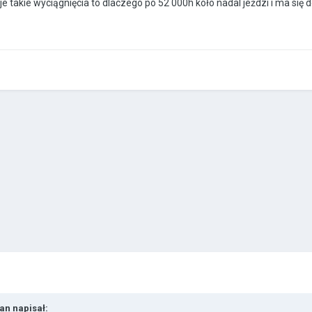
aje takie wyciągnięcia to dlaczego po 52 000h koło nadal jeździ i ma się d
han
napisał: