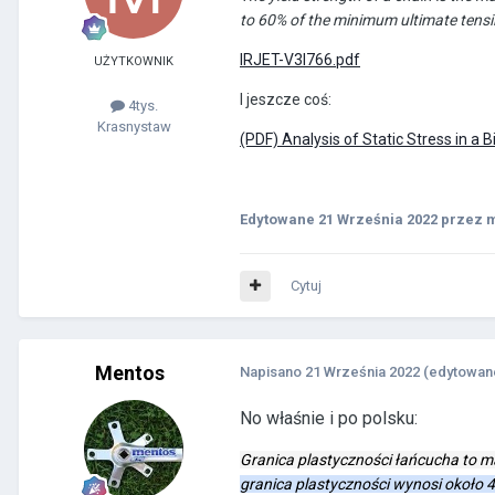
to 60% of the minimum ultimate tensil
IRJET-V3I766.pdf
UŻYTKOWNIK
I jeszcze coś:
4tys.
Krasnystaw
(PDF) Analysis of Static Stress in a 
Edytowane
21 Września 2022
przez 
Cytuj
Mentos
Napisano
21 Września 2022
(edytowan
No właśnie i po polsku:
Granica plastyczności łańcucha to m
granica plastyczności wynosi około 