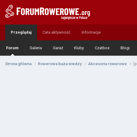
Przeglądaj
Cała aktywność
Informacje
Forum
Galeria
Garaż
Kluby
Czatbox
Blogi
Strona główna
Rowerowa baza wiedzy
Akcesoria rowerowe
[