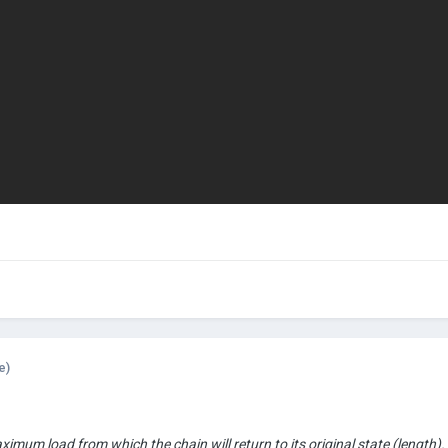
e)
aximum load from which the chain will return to its original state (length