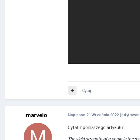
Cytuj
marvelo
Napisano
21 Września 2022
(edytowan
Cytat z poniższego artykułu:
The yield strength of a chain is the m