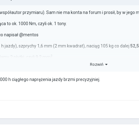
współautor przymiaru). Sam nie ma konta na forum i prosił, by w jego 
a to ok. 1000 Nm, czyli ok. 1 tony.
 co napisał @mentos
 h jazdy), szprychy 1,6 mm (2 mm kwadrat), naciąg 105 kg co dalej
52,
2
Mamy 2 płytki, czyli 9,2 mm
.
Rozwiń
, zębatka 36 zębów ma promień 70 mm. Jeżeli zawodnik ciśnie na mak
2
000 h ciągłego naprężenia jazdy brzmi precyzyjniej.
4,5 kg na mm
łają 2x większe siły. Nie przewiduje to faktu, że koła obrywają jeszcze 
h daje takie wyciągnięcia to dlaczego po 52 000h koło nadal jeździ i ma s