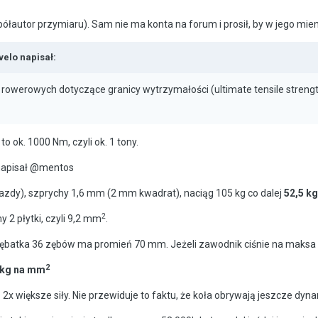
ółautor przymiaru). Sam nie ma konta na forum i prosił, by w jego mie
velo
napisał:
owerowych dotyczące granicy wytrzymałości (ultimate tensile strength) 
o ok. 1000 Nm, czyli ok. 1 tony.
 napisał @mentos
jazdy), szprychy 1,6 mm (2 mm kwadrat), naciąg 105 kg co dalej
52,5 k
2
y 2 płytki, czyli 9,2 mm
.
ębatka 36 zębów ma promień 70 mm. Jeżeli zawodnik ciśnie na maksa 
2
 kg na mm
ą 2x większe siły. Nie przewiduje to faktu, że koła obrywają jeszcze dyn