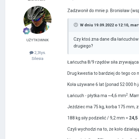
Zadzwonił do mnie p. Bronisław (wsp
W dniu 19.09.2022 o 12:10,
mar
Czy ktoś zna dane dla łańcuchów r
UŻYTKOWNIK
drugiego?
2,3tys.
Silesia
Łańcucha 8/9 rzędów siła zrywająca t
Drug kwestia to bardziej do tego co
Koła używane 6 lat (ponad 52 000 h 
2
Łańcuch - płytka ma ~4,6 mm
. Mam
Jeździec ma 75 kg, korba 175 mm, z
188 kg siły podzielić / 9,2 mm =
24,5
Czyli wychodzi na to, że koło działaj