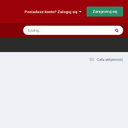
Zarejestruj się
Posiadasz konto? Zaloguj się
Cała aktywność