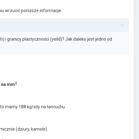
niu wrzucić poniższe informacje.
i granicy plastyczności (yeild)? Jak daleko jest jedno od
2
g na mm
.
to mamy 188 kg/siły na łańcuchu.
amicznie (dziury, kamole).