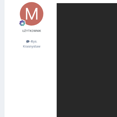
UŻYTKOWNIK
4tys.
Krasnystaw