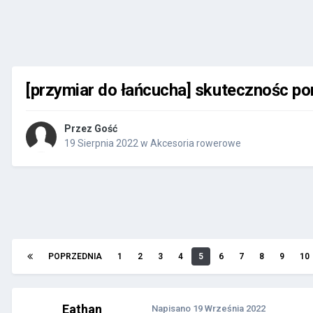
[przymiar do łańcucha] skutecznośc p
Przez Gość
19 Sierpnia 2022
w
Akcesoria rowerowe
POPRZEDNIA
1
2
3
4
5
6
7
8
9
10
Eathan
Napisano
19 Września 2022