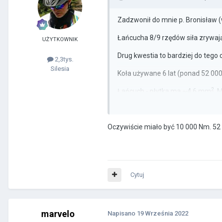
Zadzwonił do mnie p. Bronisław (
Łańcucha 8/9 rzędów siła zrywając
UŻYTKOWNIK
Drug kwestia to bardziej do tego
2,3tys.
Silesia
Koła używane 6 lat (ponad 52 000
2
Łańcuch - płytka ma ~4,6 mm
. 
Jeździec ma 75 kg, korba 175 mm
Oczywiście miało być 10 000 Nm. 52 
188 kg siły podzielić / 9,2 mm =
2
Czyli wychodzi na to, że koło dzia
I teraz jeżeli po 50h pracy łańcuc
Cytuj
marvelo
Napisano
19 Września 2022