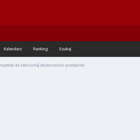
Kalendarz
Ranking
Szukaj
przymiar do łańcucha] skutecznośc pomiarów.