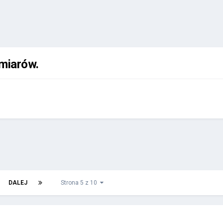
omiarów.
DALEJ
Strona 5 z 10