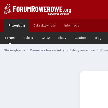
Przeglądaj
Cała aktywność
Informacje
Forum
Galeria
Garaż
Kluby
Czatbox
Blogi
Strona główna
Rowerowa baza wiedzy
Sklepy rowerowe
[Rowe