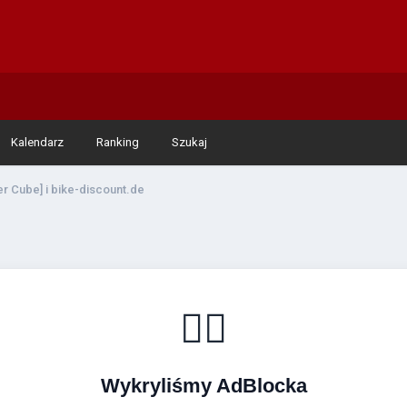
Kalendarz
Ranking
Szukaj
r Cube] i bike-discount.de
🚴‍♂️
Wykryliśmy AdBlocka