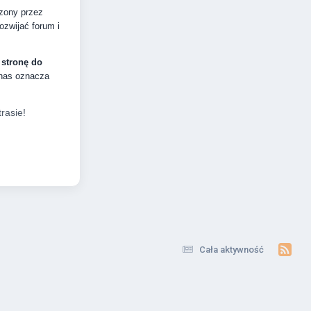
dzony przez
zwijać forum i
 stronę do
 nas oznacza
rasie!
Cała aktywność