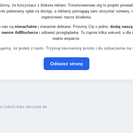
zimy, że korzystasz z blokera reklam. Forumrowerowe.org to projekt prowa
nie pobieramy opłat za dostęp, a reklamy pomagają nam utrzymać serwery, ro
organizować nasze działania.
u nas są
nienachalne
i starannie dobrane. Prosimy Cię o jedno:
dodaj naszą
w swoim AdBlockerze
i odśwież przeglądarkę. To zajmie kilka sekund, a dla
realne wsparcie.
ujemy, że jesteś z nami. Trzymaj kierownicę prosto i do zobaczenia na t
Odśwież stronę
r Cube] i bike-discount.de