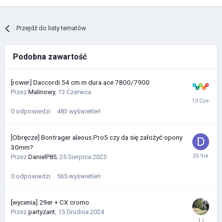
Przejdź do listy tematów
Podobna zawartość
[rower] Daccordi 54 cm m dura ace 7800/7900
Przez
Malinowy
,
13 Czerwca
0
odpowiedzi
483
wyświetleń
[Obręcze] Bontrager aleous Pro5 czy da się założyć opony
30mm?
Przez
DanielP85
,
25 Sierpnia 2025
0
odpowiedzi
565
wyświetleń
[wycenia] 29er + CX cromo
Przez
partyzant
,
15 Grudnia 2024