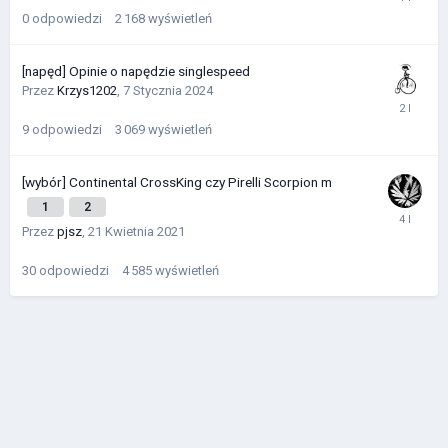
0
odpowiedzi
2 168
wyświetleń
[napęd] Opinie o napędzie singlespeed
Przez
Krzys1202
,
7 Stycznia 2024
9
odpowiedzi
3 069
wyświetleń
[wybór] Continental CrossKing czy Pirelli Scorpion m
1
2
Przez
pjsz
,
21 Kwietnia 2021
30
odpowiedzi
4 585
wyświetleń