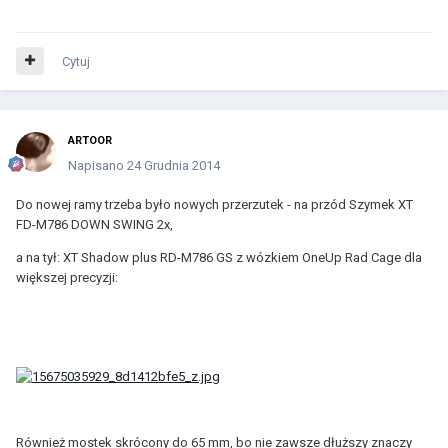
Cytuj
ARTOOR
Napisano
24 Grudnia 2014
Do nowej ramy trzeba było nowych przerzutek - na przód Szymek
XT
FD-M786 DOWN SWING 2x,
a na tył:
XT Shadow plus RD-M786 GS z wózkiem OneUp Rad Cage dla
większej precyzji:
Również mostek skrócony do 65 mm, bo nie zawsze dłuższy znaczy