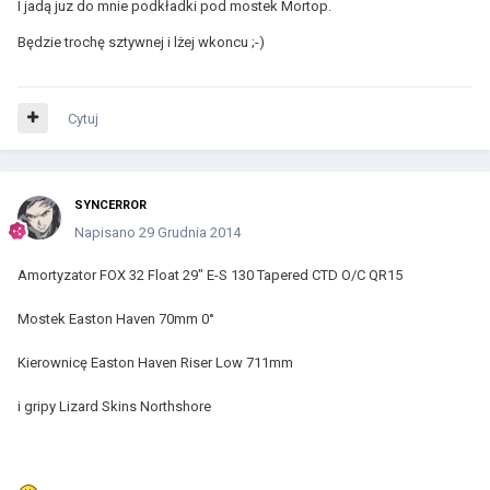
I jadą juz do mnie podkładki pod mostek Mortop.
Będzie trochę sztywnej i lżej wkoncu ;-)
Cytuj
SYNCERROR
Napisano
29 Grudnia 2014
Amortyzator FOX 32 Float 29" E-S 130 Tapered CTD O/C QR15
Mostek Easton Haven 70mm 0°
Kierownicę Easton Haven Riser Low 711mm
i gripy Lizard Skins Northshore