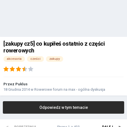
[zakupy cz5] co kupiłeś ostatnio z części
rowerowych
akcesoria
cześci
zakupy
Przez
Puklus
18 Grudnia 2014
w
Rowerowe forum na max - ogólna dyskusja
Odpowiedz w tym temacie