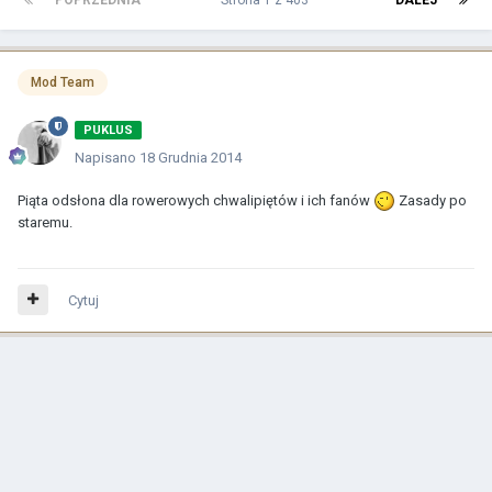
POPRZEDNIA
Strona 1 z 403
DALEJ
Mod Team
PUKLUS
Napisano
18 Grudnia 2014
Piąta odsłona dla rowerowych chwalipiętów i ich fanów
Zasady po
staremu.
Cytuj