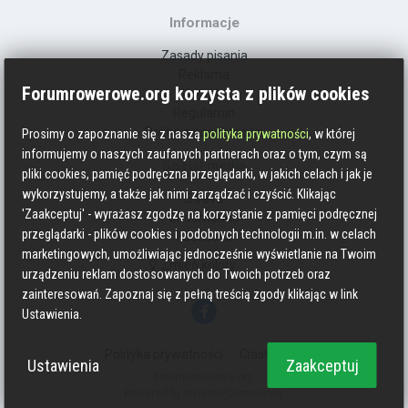
Informacje
Zasady pisania
Reklama
Forumrowerowe.org korzysta z plików cookies
Kontakt
Regulamin
Polityka prywatności
Prosimy o zapoznanie się z naszą
polityka prywatności
, w której
informujemy o naszych zaufanych partnerach oraz o tym, czym są
Social media
pliki cookies, pamięć podręczna przeglądarki, w jakich celach i jak je
wykorzystujemy, a także jak nimi zarządzać i czyścić. Klikając
Strava
'Zaakceptuj' - wyrażasz zgodzę na korzystanie z pamięci podręcznej
Endomondo
przeglądarki - plików cookies i podobnych technologii m.in. w celach
Facebook
marketingowych, umożliwiając jednocześnie wyświetlanie na Twoim
Zmień kolory
urządzeniu reklam dostosowanych do Twoich potrzeb oraz
zainteresowań. Zapoznaj się z pełną treścią zgody klikając w link
Ustawienia.
Polityka prywatności
Ciasteczka
Ustawienia
Zaakceptuj
forumrowerowe.org
Powered by Invision Community