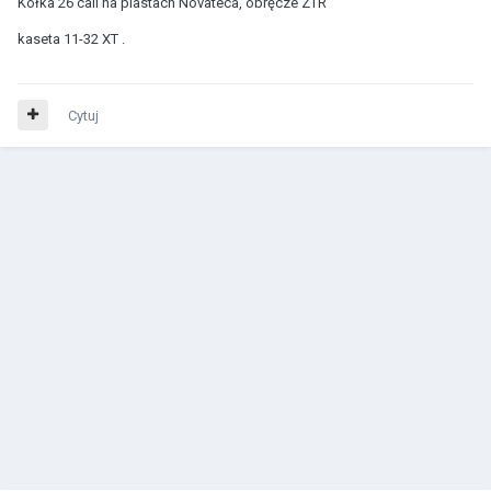
Kółka 26 cali na piastach Novateca, obręcze ZTR
kaseta 11-32 XT .
Cytuj