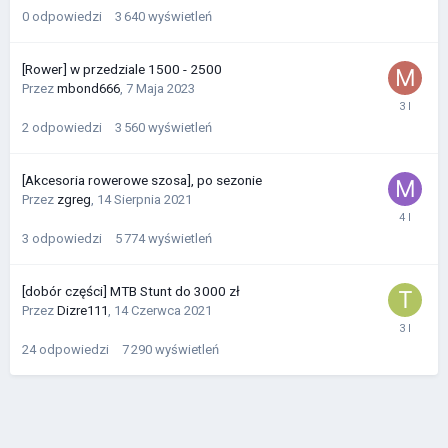
0
odpowiedzi
3 640
wyświetleń
[Rower] w przedziale 1500 - 2500
Przez
mbond666
,
7 Maja 2023
2
odpowiedzi
3 560
wyświetleń
[Akcesoria rowerowe szosa], po sezonie
Przez
zgreg
,
14 Sierpnia 2021
3
odpowiedzi
5 774
wyświetleń
[dobór części] MTB Stunt do 3000 zł
Przez
Dizre111
,
14 Czerwca 2021
24
odpowiedzi
7 290
wyświetleń