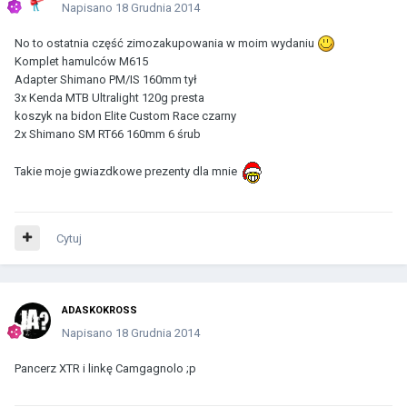
Napisano
18 Grudnia 2014
No to ostatnia część zimozakupowania w moim wydaniu
Komplet hamulców M615
Adapter Shimano PM/IS 160mm tył
3x Kenda MTB Ultralight 120g presta
koszyk na bidon Elite Custom Race czarny
2x Shimano SM RT66 160mm 6 śrub
Takie moje gwiazdkowe prezenty dla mnie
Cytuj
ADASKOKROSS
Napisano
18 Grudnia 2014
Pancerz XTR i linkę Camgagnolo ;p