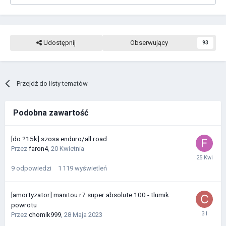
Udostępnij
Obserwujący
93
Przejdź do listy tematów
Podobna zawartość
[do ?15k] szosa enduro/all road
Przez
faron4
,
20 Kwietnia
9
odpowiedzi
1 119
wyświetleń
[amortyzator] manitou r7 super absolute 100 - tlumik
powrotu
Przez
chomik999
,
28 Maja 2023