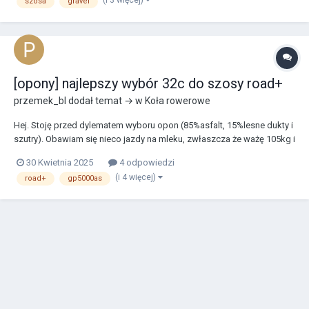
szosa
gravel
co wyczytałem, wejdą tam też 32 m...
[opony] najlepszy wybór 32c do szosy road+
przemek_bl
dodał temat → w
Koła rowerowe
Hej. Stoję przed dylematem wyboru opon (85%asfalt, 15%lesne dukty i
szutry). Obawiam się nieco jazdy na mleku, zwłaszcza że ważę 105kg i
kalkulatory pokazują mi zalecane ciśnienie w okolicach 6,5bara na
30 Kwietnia 2025
4 odpowiedzi
tylna oponę. W Tt jezdzilbym na TPU. Teraz mam conti grand sport 28c,
(i 4 więcej)
road+
gp5000as
w sumie są spoko...