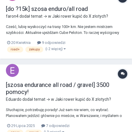
[do ?15k] szosa enduro/all road
faron4
dodał temat → w
Jaki rower kupić do X złotych?
Cześć, lubię wyskoczyć na trasy 100+ km. Nie jestem mistrzem
szybkości. Aktualnie ujeżdżam Cube Peloton. To raczej wyścigowy
rower z wąską oponą. Czuć każdą nierówność a czasami zdarza się
20 Kwietnia
9 odpowiedzi
zabłądzić na leśne ścieżki. Rozglądam się więc za szosą typu
(i 2 więcej)
road+
zakupy
endurance. Trafiłem na markę Argon 18. Polski...
[szosa endurance all road / gravel] 3500
pomocy!
Eduardo
dodał temat → w
Jaki rower kupić do X złotych?
Słuchajcie, potrzebuję porady! Już sam nie wiem, co wybrać.
Planowałem jeździć głównie po mieście, w Warszawie, i myślałem o
rowerze Sensa Modena https://szybkierowery.pl/produkt/sensa-
29 Lipca 2025
7 odpowiedzi
modena-disc-tiagra-black-2024/ na tarczach z oponami 28 mm (z tego
(i 3 więcej)