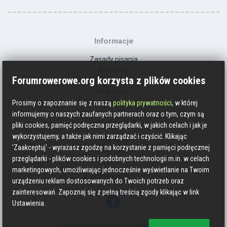
Informacje
Zasady pisania
Reklama
Forumrowerowe.org korzysta z plików cookies
Kontakt
Regulamin
Polityka prywatności
Prosimy o zapoznanie się z naszą
polityka prywatności
, w której
informujemy o naszych zaufanych partnerach oraz o tym, czym są
Social media
pliki cookies, pamięć podręczna przeglądarki, w jakich celach i jak je
wykorzystujemy, a także jak nimi zarządzać i czyścić. Klikając
Strava
'Zaakceptuj' - wyrażasz zgodzę na korzystanie z pamięci podręcznej
Endomondo
przeglądarki - plików cookies i podobnych technologii m.in. w celach
Facebook
marketingowych, umożliwiając jednocześnie wyświetlanie na Twoim
Zmień kolory
urządzeniu reklam dostosowanych do Twoich potrzeb oraz
zainteresowań. Zapoznaj się z pełną treścią zgody klikając w link
Ustawienia.
Polityka prywatności
Ciasteczka