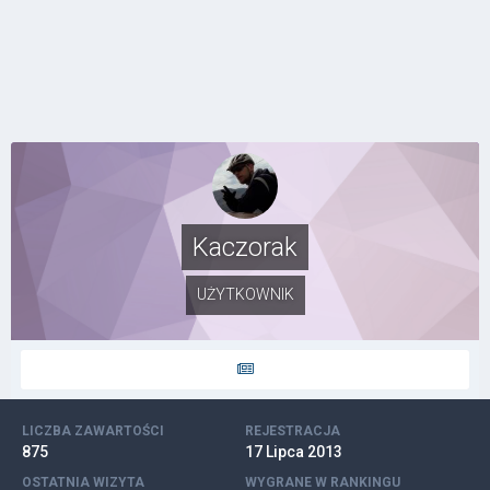
Kaczorak
UŻYTKOWNIK
LICZBA ZAWARTOŚCI
REJESTRACJA
875
17 Lipca 2013
OSTATNIA WIZYTA
WYGRANE W RANKINGU