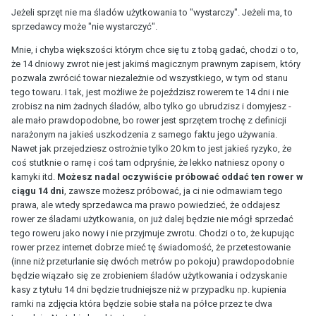
Jeżeli sprzęt nie ma śladów użytkowania to "wystarczy". Jeżeli ma, to
sprzedawcy może "nie wystarczyć".
Mnie, i chyba większości którym chce się tu z tobą gadać, chodzi o to,
że 14 dniowy zwrot nie jest jakimś magicznym prawnym zapisem, który
pozwala zwrócić towar niezależnie od wszystkiego, w tym od stanu
tego towaru. I tak, jest możliwe że pojeździsz rowerem te 14 dni i nie
zrobisz na nim żadnych śladów, albo tylko go ubrudzisz i domyjesz -
ale mało prawdopodobne, bo rower jest sprzętem trochę z definicji
narażonym na jakieś uszkodzenia z samego faktu jego używania.
Nawet jak przejedziesz ostrożnie tylko 20 km to jest jakieś ryzyko, że
coś stutknie o ramę i coś tam odpryśnie, że lekko natniesz opony o
kamyki itd.
Możesz nadal oczywiście próbować oddać ten rower w
ciągu 14 dni
, zawsze możesz próbować, ja ci nie odmawiam tego
prawa, ale wtedy sprzedawca ma prawo powiedzieć, że oddajesz
rower ze śladami użytkowania, on już dalej będzie nie mógł sprzedać
tego roweru jako nowy i nie przyjmuje zwrotu. Chodzi o to, że kupując
rower przez internet dobrze mieć tę świadomość, że przetestowanie
(inne niż przeturlanie się dwóch metrów po pokoju) prawdopodobnie
będzie wiązało się ze zrobieniem śladów użytkowania i odzyskanie
kasy z tytułu 14 dni będzie trudniejsze niż w przypadku np. kupienia
ramki na zdjęcia która będzie sobie stała na półce przez te dwa