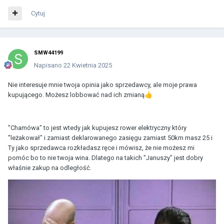
Cytuj
SMW44199
Napisano
22 Kwietnia 2025
Nie interesuje mnie twoja opinia jako sprzedawcy, ale moje prawa
kupującego. Możesz lobbować nad ich zmianą
👍
"Chamówa" to jest wtedy jak kupujesz rower elektryczny który
"leżakował" i zamiast deklarowanego zasięgu zamiast 50km masz 25 i
Ty jako sprzedawca rozkładasz ręce i mówisz, że nie możesz mi
pomóc bo to nie twoja wina. Dlatego na takich "Januszy" jest dobry
właśnie zakup na odległość.