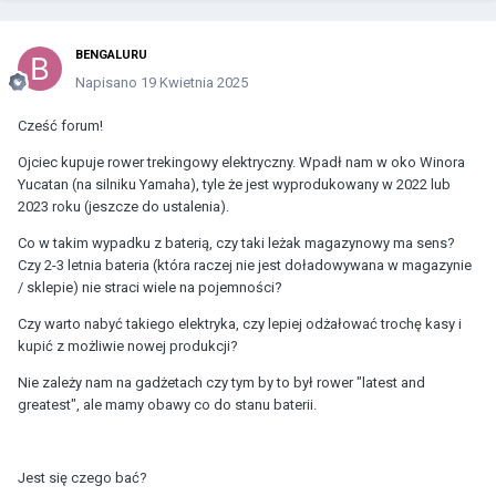
BENGALURU
Napisano
19 Kwietnia 2025
Cześć forum!
Ojciec kupuje rower trekingowy elektryczny. Wpadł nam w oko Winora
Yucatan (na silniku Yamaha), tyle że jest wyprodukowany w 2022 lub
2023 roku (jeszcze do ustalenia).
Co w takim wypadku z baterią, czy taki leżak magazynowy ma sens?
Czy 2-3 letnia bateria (która raczej nie jest doładowywana w magazynie
/ sklepie) nie straci wiele na pojemności?
Czy warto nabyć takiego elektryka, czy lepiej odżałować trochę kasy i
kupić z możliwie nowej produkcji?
Nie zależy nam na gadżetach czy tym by to był rower "latest and
greatest", ale mamy obawy co do stanu baterii.
Jest się czego bać?