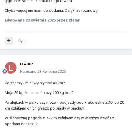
tygodnie. No taki charakter tego towaru.
Chyba więcej nie mam do dodania. Dzięki za rozmowę.
Edytowane
23 Kwietnia 2025
przez zlatan
Cytuj
LEWOCZ
Napisano
23 Kwietnia 2025
Co znaczy - miał wytrzymać 40 km?
Moja 50 kg żona na nim czy 100 kg brat?
Po alejkach w parku czy może 4 podjazdy pod krakowskie ZOO lub 20
km szlakiem orlich gniazd po piasty w piachu?
W słoneczną pogodę z lekkim zefirkiem czy w wietrzny dzień i z
opadami deszczu?