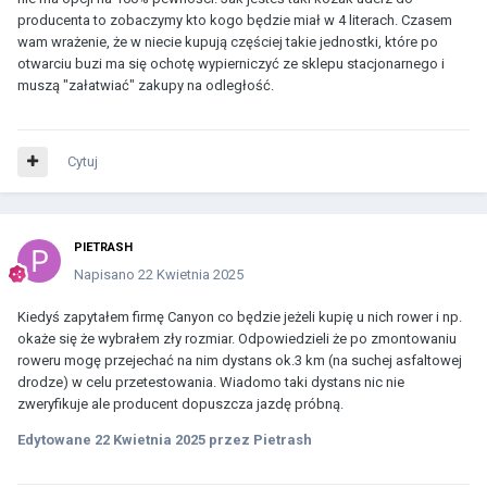
producenta to zobaczymy kto kogo będzie miał w 4 literach. Czasem
wam wrażenie, że w niecie kupują częściej takie jednostki, które po
otwarciu buzi ma się ochotę wypierniczyć ze sklepu stacjonarnego i
muszą "załatwiać" zakupy na odległość.
Cytuj
PIETRASH
Napisano
22 Kwietnia 2025
Kiedyś zapytałem firmę Canyon co będzie jeżeli kupię u nich rower i np.
okaże się że wybrałem zły rozmiar. Odpowiedzieli że po zmontowaniu
roweru mogę przejechać na nim dystans ok.3 km (na suchej asfaltowej
drodze) w celu przetestowania. Wiadomo taki dystans nic nie
zweryfikuje ale producent dopuszcza jazdę próbną.
Edytowane
22 Kwietnia 2025
przez Pietrash