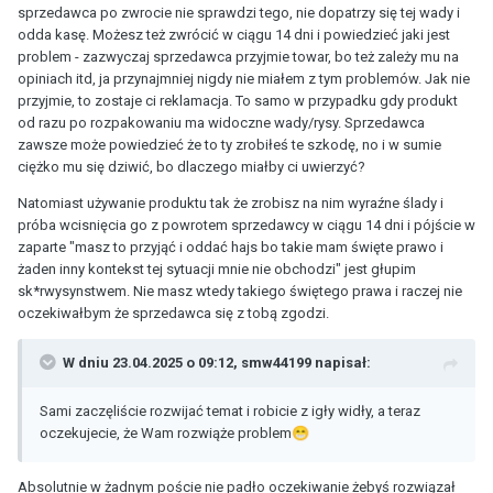
sprzedawca po zwrocie nie sprawdzi tego, nie dopatrzy się tej wady i
odda kasę. Możesz też zwrócić w ciągu 14 dni i powiedzieć jaki jest
problem - zazwyczaj sprzedawca przyjmie towar, bo też zależy mu na
opiniach itd, ja przynajmniej nigdy nie miałem z tym problemów. Jak nie
przyjmie, to zostaje ci reklamacja. To samo w przypadku gdy produkt
od razu po rozpakowaniu ma widoczne wady/rysy. Sprzedawca
zawsze może powiedzieć że to ty zrobiłeś te szkodę, no i w sumie
ciężko mu się dziwić, bo dlaczego miałby ci uwierzyć?
Natomiast używanie produktu tak że zrobisz na nim wyraźne ślady i
próba wcisnięcia go z powrotem sprzedawcy w ciągu 14 dni i pójście w
zaparte "masz to przyjąć i oddać hajs bo takie mam święte prawo i
żaden inny kontekst tej sytuacji mnie nie obchodzi" jest głupim
sk*rwysynstwem. Nie masz wtedy takiego świętego prawa i raczej nie
oczekiwałbym że sprzedawca się z tobą zgodzi.
W dniu 23.04.2025 o 09:12,
smw44199
napisał:
Sami zaczęliście rozwijać temat i robicie z igły widły, a teraz
oczekujecie, że Wam rozwiąże problem
😁
Absolutnie w żadnym poście nie padło oczekiwanie żebyś rozwiązał