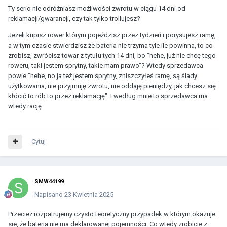
Ty serio nie odróżniasz możliwości zwrotu w ciągu 14 dni od
reklamacji/gwarancji, czy tak tylko trollujesz?
Jeżeli kupisz rower którym pojeździsz przez tydzień i porysujesz ramę,
a w tym czasie stwierdzisz że bateria nie trzyma tyle ile powinna, to co
zrobisz, zwrócisz towar z tytułu tych 14 dni, bo "hehe, już nie chcę tego
roweru, taki jestem sprytny, takie mam prawo"? Wtedy sprzedawca
powie "hehe, no ja też jestem sprytny, zniszczyłeś ramę, są ślady
użytkowania, nie przyjmuję zwrotu, nie oddaję pieniędzy, jak chcesz się
kłócić to rób to przez reklamację". I według mnie to sprzedawca ma
wtedy rację.
Cytuj
SMW44199
Napisano
23 Kwietnia 2025
Przecież rozpatrujemy czysto teoretyczny przypadek w którym okazuje
sie, że bateria nie ma deklarowanej pojemności. Co wtedy zrobicie z