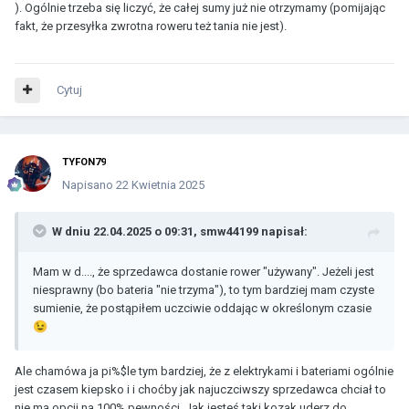
). Ogólnie trzeba się liczyć, że całej sumy już nie otrzymamy (pomijając
fakt, że przesyłka zwrotna roweru też tania nie jest).
Cytuj
TYFON79
Napisano
22 Kwietnia 2025
W dniu 22.04.2025 o 09:31,
smw44199
napisał:
Mam w d...., że sprzedawca dostanie rower "używany". Jeżeli jest
niesprawny (bo bateria "nie trzyma"), to tym bardziej mam czyste
sumienie, że postąpiłem uczciwie oddając w określonym czasie
😉
Ale chamówa ja pi%$le tym bardziej, że z elektrykami i bateriami ogólnie
jest czasem kiepsko i i choćby jak najuczciwszy sprzedawca chciał to
nie ma opcji na 100% pewności. Jak jesteś taki kozak uderz do