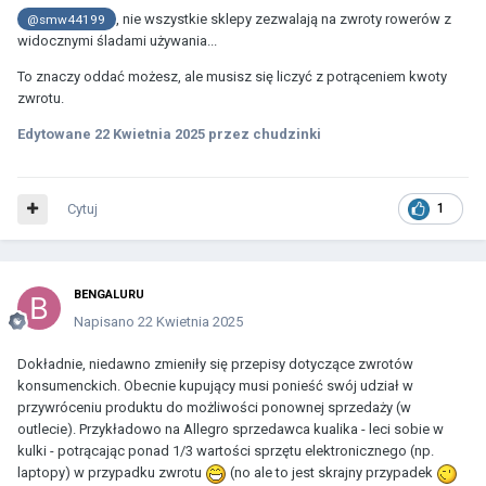
, nie wszystkie sklepy zezwalają na zwroty rowerów z
@smw44199
widocznymi śladami używania...
To znaczy oddać możesz, ale musisz się liczyć z potrąceniem kwoty
zwrotu.
Edytowane
22 Kwietnia 2025
przez chudzinki
Cytuj
1
BENGALURU
Napisano
22 Kwietnia 2025
Dokładnie, niedawno zmieniły się przepisy dotyczące zwrotów
konsumenckich. Obecnie kupujący musi ponieść swój udział w
przywróceniu produktu do możliwości ponownej sprzedaży (w
outlecie). Przykładowo na Allegro sprzedawca kualika - leci sobie w
kulki - potrącając ponad 1/3 wartości sprzętu elektronicznego (np.
laptopy) w przypadku zwrotu
(no ale to jest skrajny przypadek