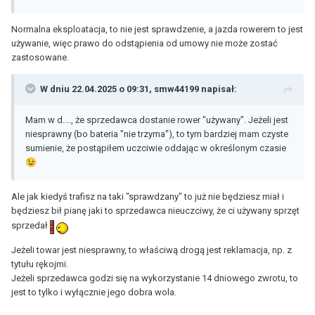
Normalna eksploatacja, to nie jest sprawdzenie, a jazda rowerem to jest
używanie, więc prawo do odstąpienia od umowy nie może zostać
zastosowane.
W dniu 22.04.2025 o 09:31,
smw44199
napisał:
Mam w d...., że sprzedawca dostanie rower "używany". Jeżeli jest
niesprawny (bo bateria "nie trzyma"), to tym bardziej mam czyste
sumienie, że postąpiłem uczciwie oddając w określonym czasie
😉
Ale jak kiedyś trafisz na taki "sprawdzany" to już nie będziesz miał i
będziesz bił pianę jaki to sprzedawca nieuczciwy, że ci używany sprzęt
sprzedał
Jeżeli towar jest niesprawny, to właściwą drogą jest reklamacja, np. z
tytułu rękojmi.
Jeżeli sprzedawca godzi się na wykorzystanie 14 dniowego zwrotu, to
jest to tylko i wyłącznie jego dobra wola.