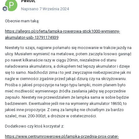
PWRGVL
Napisano
7 Września 2024
Obecnie mam taką:
https://allegro.pl/oferta/lampka-rowerowa-stick1000-wymienny-
akumulator-usb-13791174939
Niestety to szajs, najpierw połamało się mocowanie w trakcie jazdy na
ulicy. Musiałem wymienić na metalowe, potem zaczęła losowo gasnąć
po nawet kilkanaście razy w ciągu 20min, niezależnie od stanu
naładowania akumulatora, a dokupiłem też lepszy akumulator i dzieje
się to samo. Nadchodzi zima i to jest zwyczajnie niebezpieczne jak mi
nagle w ciemności zgaśnie przed jakąś dziurą czy na skrzyżowaniu.
Prośba o jakieś propozycje na tego typu lampki, moim planem było
mieć możliwość wymiennego źródła zasilania jakby się poprzednie
zepsuło. Niestety nie przewidziałem że lampka sama w sobie będzie
badziewiem. Ewentualnie jeśli nie na wymienny akumulator 18650, to
jakieś inne propozycje. Z ceną za lampkę nie chciałbym za bardzo
szaleć, max. 200-300zł, a droższe w ostateczności.
Dodatkowo czy ktoś korzystał z:
https://www.centrumrowerowe.pl/lampka-przednia-prox-crater-