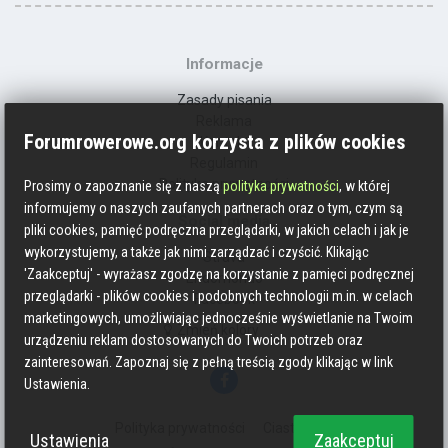
Informacje
Zasady pisania
Reklama
Forumrowerowe.org korzysta z plików cookies
Kontakt
Regulamin
Polityka prywatności
Prosimy o zapoznanie się z naszą
polityka prywatności
, w której
informujemy o naszych zaufanych partnerach oraz o tym, czym są
Social media
pliki cookies, pamięć podręczna przeglądarki, w jakich celach i jak je
wykorzystujemy, a także jak nimi zarządzać i czyścić. Klikając
Strava
'Zaakceptuj' - wyrażasz zgodzę na korzystanie z pamięci podręcznej
Endomondo
przeglądarki - plików cookies i podobnych technologii m.in. w celach
Facebook
marketingowych, umożliwiając jednocześnie wyświetlanie na Twoim
Zmień kolory
urządzeniu reklam dostosowanych do Twoich potrzeb oraz
zainteresowań. Zapoznaj się z pełną treścią zgody klikając w link
Ustawienia.
Polityka prywatności
Ciasteczka
Ustawienia
Zaakceptuj