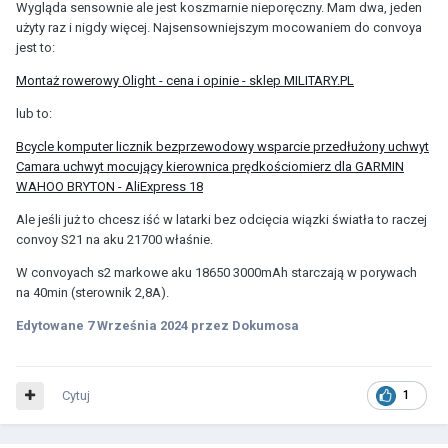
Wygląda sensownie ale jest koszmarnie nieporęczny. Mam dwa, jeden
użyty raz i nigdy więcej. Najsensowniejszym mocowaniem do convoya
jest to:
Montaż rowerowy Olight - cena i opinie - sklep MILITARY.PL
lub to:
Bcycle komputer licznik bezprzewodowy wsparcie przedłużony uchwyt
Camara uchwyt mocujący kierownica prędkościomierz dla GARMIN
WAHOO BRYTON - AliExpress 18
Ale jeśli już to chcesz iść w latarki bez odcięcia wiązki światła to raczej
convoy S21 na aku 21700 właśnie.
W convoyach s2 markowe aku 18650 3000mAh starczają w porywach
na 40min (sterownik 2,8A).
Edytowane
7 Września 2024
przez Dokumosa
Cytuj
1