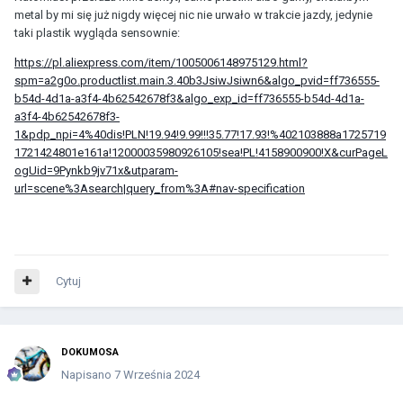
metal by mi się już nigdy więcej nic nie urwało w trakcie jazdy, jedynie
taki plastik wygląda sensownie:
https://pl.aliexpress.com/item/1005006148975129.html?
spm=a2g0o.productlist.main.3.40b3JsiwJsiwn6&algo_pvid=ff736555-
b54d-4d1a-a3f4-4b62542678f3&algo_exp_id=ff736555-b54d-4d1a-
a3f4-4b62542678f3-
1&pdp_npi=4%40dis!PLN!19.94!9.99!!!35.77!17.93!%402103888a1725719
1721424801e161a!12000035980926105!sea!PL!4158900900!X&curPageL
ogUid=9Pynkb9jv71x&utparam-
url=scene%3Asearch|query_from%3A#nav-specification
Cytuj
DOKUMOSA
Napisano
7 Września 2024