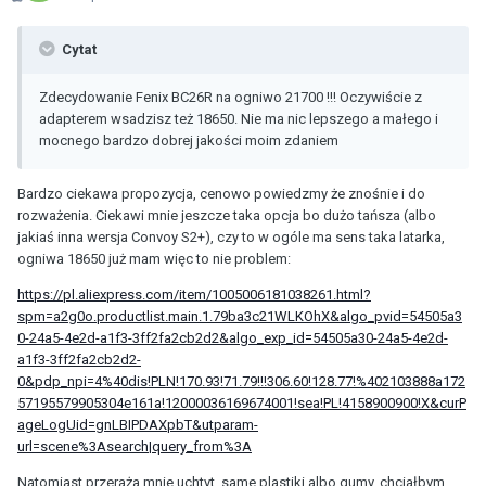
Cytat
Zdecydowanie Fenix BC26R na ogniwo 21700 !!! Oczywiście z
adapterem wsadzisz też 18650. Nie ma nic lepszego a małego i
mocnego bardzo dobrej jakości moim zdaniem
Bardzo ciekawa propozycja, cenowo powiedzmy że znośnie i do
rozważenia. Ciekawi mnie jeszcze taka opcja bo dużo tańsza (albo
jakiaś inna wersja Convoy S2+), czy to w ogóle ma sens taka latarka,
ogniwa 18650 już mam więc to nie problem:
https://pl.aliexpress.com/item/1005006181038261.html?
spm=a2g0o.productlist.main.1.79ba3c21WLKOhX&algo_pvid=54505a3
0-24a5-4e2d-a1f3-3ff2fa2cb2d2&algo_exp_id=54505a30-24a5-4e2d-
a1f3-3ff2fa2cb2d2-
0&pdp_npi=4%40dis!PLN!170.93!71.79!!!306.60!128.77!%402103888a172
57195579905304e161a!12000036169674001!sea!PL!4158900900!X&curP
ageLogUid=gnLBIPDAXpbT&utparam-
url=scene%3Asearch|query_from%3A
Natomiast przeraża mnie uchtyt, same plastiki albo gumy, chciałbym