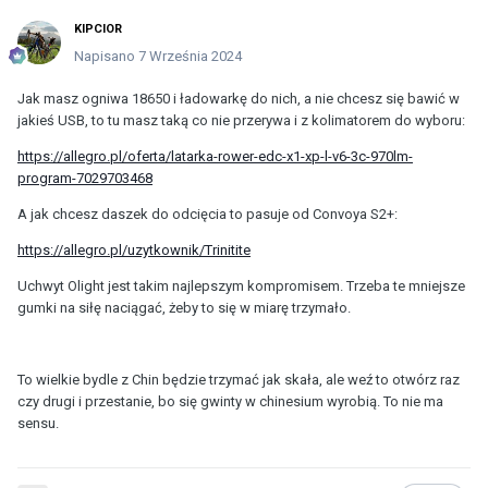
KIPCIOR
Napisano
7 Września 2024
Jak masz ogniwa 18650 i ładowarkę do nich, a nie chcesz się bawić w
jakieś USB, to tu masz taką co nie przerywa i z kolimatorem do wyboru:
https://allegro.pl/oferta/latarka-rower-edc-x1-xp-l-v6-3c-970lm-
program-7029703468
A jak chcesz daszek do odcięcia to pasuje od Convoya S2+:
https://allegro.pl/uzytkownik/Trinitite
Uchwyt Olight jest takim najlepszym kompromisem. Trzeba te mniejsze
gumki na siłę naciągać, żeby to się w miarę trzymało.
To wielkie bydle z Chin będzie trzymać jak skała, ale weź to otwórz raz
czy drugi i przestanie, bo się gwinty w chinesium wyrobią. To nie ma
sensu.