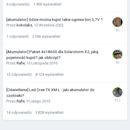
6
odpowiedzi
1 400
wyświetleń
[akumulator] Gdzie można kupić takie ogniwa lion 3,7V ?
Przez
kokolaks
,
12 Września 2022
1
odpowiedź
2 596
wyświetleń
[Akumulator] Pakiet 4x18650 dla Solarstorm X2, jaką
pojemność kupić? jak obliczyć?
Przez
Rafix
,
15 Listopada 2016
13
odpowiedzi
8 124
wyświetleń
[Oświetlenie] Led Cree T6 XM-L - jaki akumulator do
czołówki?
Przez
Rafix
,
9 Lutego 2015
14
odpowiedzi
3 828
wyświetleń