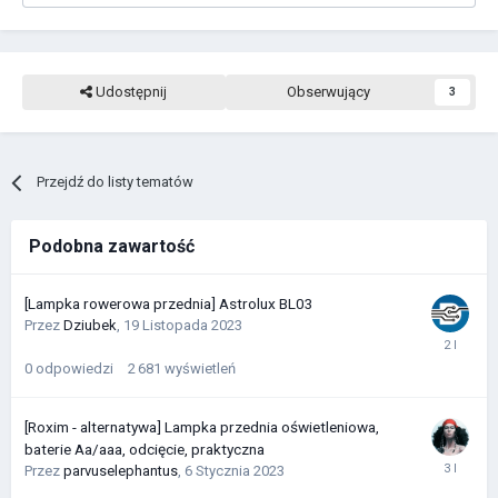
Udostępnij
Obserwujący
3
Przejdź do listy tematów
Podobna zawartość
[Lampka rowerowa przednia] Astrolux BL03
Przez
Dziubek
,
19 Listopada 2023
0
odpowiedzi
2 681
wyświetleń
[Roxim - alternatywa] Lampka przednia oświetleniowa,
baterie Aa/aaa, odcięcie, praktyczna
Przez
parvuselephantus
,
6 Stycznia 2023