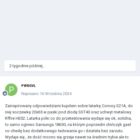
2 tygodnie później...
PWRGVL
Napisano
16 Września 2024
Zainspirowany odpowiedziami kupiłem sobie latarkę Convoy S21A, do
niej soczewkę 20x65 w paski pod diodę SST40 oraz uchwyt metalowy
Rffire HE02. Latarka póki co do przetestowania wydaje się ok, solidna,
to samo ogniwo Sansunga 18650, na którym poprzedni chińczyk gasł
co chwilę bez dodatkowego ładowania go i działała bez zarzutu.
Wydaje się , że dość mocno się grzeje nawet na średnim trybie ale to