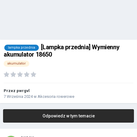
[Lampka przednia] Wymienny
lampka przednia
akumulator 18650
akumulator
Przez
pwrgvl
7 Września 2024
w
Akcesoria rowerowe
Odpowiedz w tym temacie