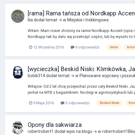
[rama] Rama tańsza od Nordkapp Accen
Ilia
dodał temat → w
Miejskie i trekkingowe
Witam. Mam rower złożony na ramie Nordkapp Accent (opis ro
Nordkapp tak by dało się przełożyć części, lub by wyszło to t
12 Września 2016
6 odpowiedzi
rama
kros
[wycieczka] Beskid Niski: Klimkówka, J
bobik314
dodał temat → w
Planowane wyprawy i poszuk
Witajcie. Od 2 lat chcę przejechać przez cały Beskid Niski.
jechał na MTB z bagażnikiem. Noclegi w agroturystykach lub p
9 Maja 2016
3 odpowiedzi
Beskid Niski
Kre
Opony dla sakwiarza
robertrobert1
dodał wpis na blogu → w
robertrobert1Blo