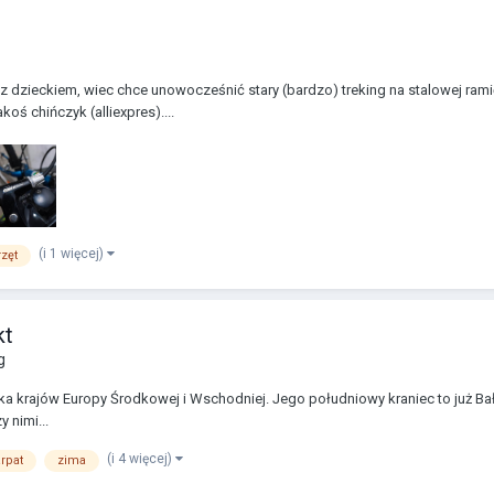
z dzieckiem, wiec chce unowocześnić stary (bardzo) treking na stalowej ram
oś chińczyk (alliexpres)....
(i 1 więcej)
zęt
kt
g
 kilka krajów Europy Środkowej i Wschodniej. Jego południowy kraniec to już B
 nimi...
(i 4 więcej)
arpat
zima