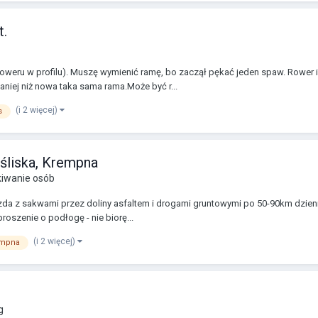
t.
weru w profilu). Muszę wymienić ramę, bo zaczął pękać jeden spaw. Rower i
aniej niż nowa taka sama rama.Może być r...
(i 2 więcej)
s
aśliska, Krempna
iwanie osób
 Jazda z sakwami przez doliny asfaltem i drogami gruntowymi po 50-90km dzien
roszenie o podłogę - nie biorę...
(i 2 więcej)
mpna
g