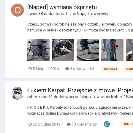
[Naped] wymiana osprzętu
owiec88
dodał temat → w
Napęd rowerowy
Cześć, pomysł odrobinę szalony. Potrzebuję roweru do jazdy 
hamulce v- brake i osprzet typu 1x - może być ms advent lub jak
5 Sierpnia 2024
5 odpowiedzi
naprawa
ospr
Łukiem Karpat. Przejście zimowe. Proje
robertrobert1
dodał wpis na blogu → w
robertrobert1Blo
P R O J E K T. Karpaty to łańcuch górski, ciągnący się przez
wyznacza dolina Dunaju koło słowackiej Bratysławy. Pomiędzy
1
25 Grudnia 2019
10 komentarzy
łuk k