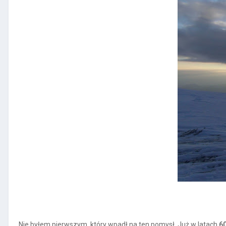
Nie byłem pierwszym, który wpadł na ten pomysł. Już w latach
60