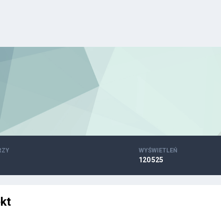
RZY
WYŚWIETLEŃ
120 525
ekt