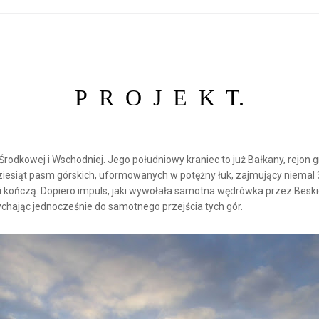
P R O J E K T.
y Środkowej i Wschodniej. Jego południowy kraniec to już Bałkany, rejo
dziesiąt pasm górskich, uformowanych w potężny łuk, zajmujący niemal 
i kończą. Dopiero impuls, jaki wywołała samotna wędrówka przez Beski
ychając jednocześnie do samotnego przejścia tych gór.