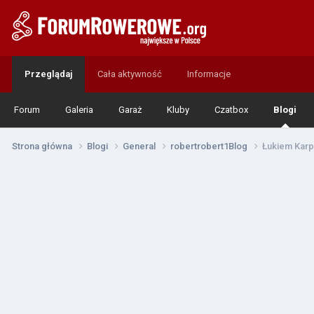
Przeglądaj
Cała aktywność
Informacje
Forum
Galeria
Garaż
Kluby
Czatbox
Blogi
Strona główna
Blogi
General
robertrobert1Blog
Łukiem Karp