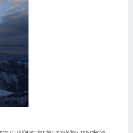
zejść Łuk Karpat, nie udało im się jednak, ze względów