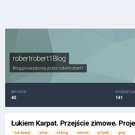
robertrobert1Blog
Blog prowadzony przez
robertrobert1
WPISÓW
KOMENTA
40
141
Łukiem Karpat. Przejście zimowe. Proj
łuk karpat
zima
treking
namiot
projekt
góry