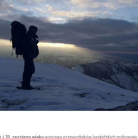
. i 70. zeszłego wieku
wyprawy przewodników beskidzkich próbowały pr