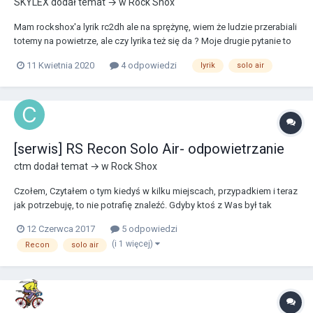
SKYLEX
dodał temat → w
Rock Shox
Mam rockshox'a lyrik rc2dh ale na sprężynę, wiem że ludzie przerabiali
totemy na powietrze, ale czy lyrika też się da ? Moje drugie pytanie to
czy nowsze shafty air pasowałyby do starszego lyrika, ponieważ
11 Kwietnia 2020
4 odpowiedzi
lyrik
solo air
ciężko dostać taki tłok z tamtej epoki ;/
[serwis] RS Recon Solo Air- odpowietrzanie
ctm
dodał temat → w
Rock Shox
Czołem, Czytałem o tym kiedyś w kilku miejscach, przypadkiem i teraz
jak potrzebuję, to nie potrafię znaleźć. Gdyby ktoś z Was był tak
uprzejmy i raz jeszcze opisał w punktach jak prawidłowo
12 Czerwca 2017
5 odpowiedzi
odpowietrzyć RS Solo Air. Nie chodzi mi o wpychanie try-tytek pod
(i 1 więcej)
Recon
solo air
uszczelki kurzowe, tylko odpowietrzanie pr...