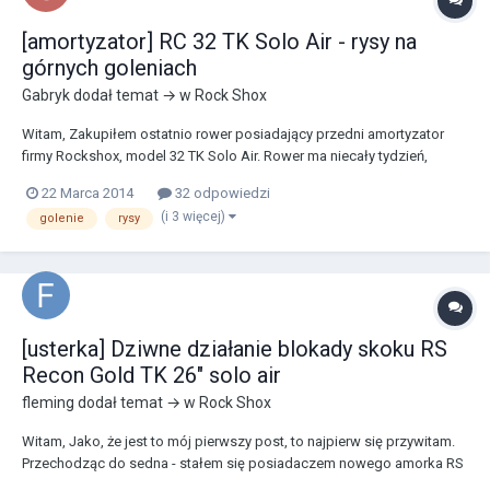
[amortyzator] RC 32 TK Solo Air - rysy na
górnych goleniach
Gabryk
dodał temat → w
Rock Shox
Witam, Zakupiłem ostatnio rower posiadający przedni amortyzator
firmy Rockshox, model 32 TK Solo Air. Rower ma niecały tydzień,
niestety po dwóch przejazdach na górnych goleniach pojawiły się
22 Marca 2014
32 odpowiedzi
niepokojące rysy. Moja wiedza nie pozwala na oceną aktualnej
(i 3 więcej)
golenie
rysy
sytuacji, dlatego prosił bym o ocenę tych u...
[usterka] Dziwne działanie blokady skoku RS
Recon Gold TK 26" solo air
fleming
dodał temat → w
Rock Shox
Witam, Jako, że jest to mój pierwszy post, to najpierw się przywitam.
Przechodząc do sedna - stałem się posiadaczem nowego amorka RS
Recon Gold TK Solo Air 26". Z racji tego, że kupiłem go bez manetki, to