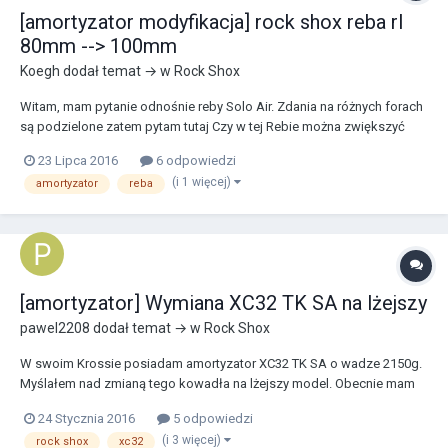
[amortyzator modyfikacja] rock shox reba rl
80mm --> 100mm
Koegh
dodał temat → w
Rock Shox
Witam, mam pytanie odnośnie reby Solo Air. Zdania na różnych forach
są podzielone zatem pytam tutaj Czy w tej Rebie można zwiększyć
skok do 100mm? Wersja RL 26''. Jeśli tak to jakie mniej więcej są tego
23 Lipca 2016
6 odpowiedzi
koszty? Potrzebuję amortyzatora do Maratonów, lekkich zjazdów i
(i 1 więcej)
amortyzator
reba
wycieczek leśnymi ście...
[amortyzator] Wymiana XC32 TK SA na lżejszy
pawel2208
dodał temat → w
Rock Shox
W swoim Krossie posiadam amortyzator XC32 TK SA o wadze 2150g.
Myślałem nad zmianą tego kowadła na lżejszy model. Obecnie mam
na oku 30 Gold TK i Recon Gold TK. Różnią się m.in. średnicą goleni
24 Stycznia 2016
5 odpowiedzi
30mm vs 32, waga zbliżona 1850g. Jak myślicie jest sens wymiany
(i 3 więcej)
rock shox
xc32
obecnego na modele o których wspomniałem...