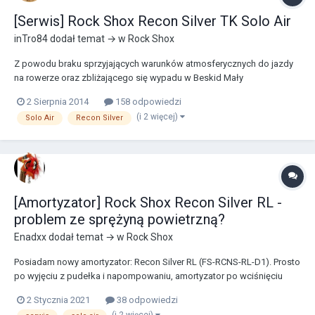
[Serwis] Rock Shox Recon Silver TK Solo Air
inTro84
dodał temat → w
Rock Shox
Z powodu braku sprzyjających warunków atmosferycznych do jazdy
na rowerze oraz zbliżającego się wypadu w Beskid Mały
postanowiłem zajrzeć w głąb przedniego amortyzatora (Rock Shox
2 Sierpnia 2014
158 odpowiedzi
Recon Silver TK Solo Air) oraz wymienić soczek (olej) na świeżutki. Był
(i 2 więcej)
Solo Air
Recon Silver
to debiut zarówno mój, jak i amortyzatora. A...
[Amortyzator] Rock Shox Recon Silver RL -
problem ze sprężyną powietrzną?
Enadxx
dodał temat → w
Rock Shox
Posiadam nowy amortyzator: Recon Silver RL (FS-RCNS-RL-D1). Prosto
po wyjęciu z pudełka i napompowaniu, amortyzator po wciśnięciu
zapadał się i nie ma siły wrócić to stanu gotowości. Musiałem go ręką
2 Stycznia 2021
38 odpowiedzi
wyciągnąć z goleni. Dzięki wskazówkom pomocnych ludzi z innego
(i 2 więcej)