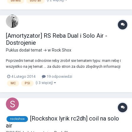
serwis
solo air
forum (pozdrawiam @Accent_Szaj...
[Amortyzator] RS Reba Dual i Solo Air -
Dostrojenie
Puklus
dodał temat → w
Rock Shox
Poprzedni temat odnośnie reby zrobił sie tematem typu: mam rebę i
wszystko na jej temat ... za dużo stron za dużo zbędnych informacji
dlatego zostanie on zamknięty, zawsze będzie można do niego
4 Lutego 2014
19 odpowiedzi
wrócić i po czytać. http://www.forumrowerowe.org/topic/28734-
(i 3 więcej)
MC
PSI
amortyzatorrock-shox-reba-dostrojenie/ Tuta...
[Rockshox lyrik rc2dh] coil na solo
rockshox
air