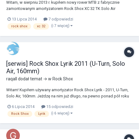
Witam, w sierpniu 2013 r. kupiłem nowy rower MTB z fabrycznie
zamontowanym amortyzatorem Rock Shox XC 32 TK Solo Air
(sprężyna powietrzna). Ostatnio stwierdziłem, że przydałoby się
13 Lipca 2014
7 odpowiedzi
zrobić serwis wspomnianemu widelcowi, bo już było czuć, że nie
(i 7 więcej)
rock shox
xc 32
wyłapuje nierówności tak jak kiedyś. Od zeszłego roku p...
[serwis] Rock Shox Lyrik 2011 (U-Turn, Solo
Air, 160mm)
raqall
dodał temat → w
Rock Shox
Witam! Kupiłem używany amortyzator Rock Shox Lyrik - 2011, U-Turn,
Solo Air, 160mm. Jeżdzę na nim już długo, na pewno ponad pół roku
(jesień, zima, teraz ), myślę, że trzeba zrobić serwis, sęk w tym, że
6 Lipca 2014
15 odpowiedzi
nigdy tego nie robiłem. Na YouTube widziałem filmy kanału "Sram
(i 6 więcej)
Rock Shox
Lyrik
Tech" gdzie pokazują jak ser...