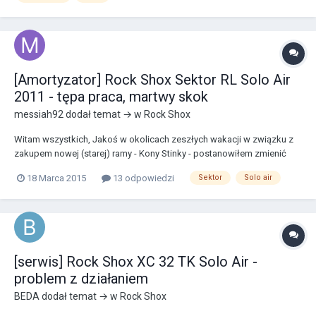
[Amortyzator] Rock Shox Sektor RL Solo Air
2011 - tępa praca, martwy skok
messiah92
dodał temat → w
Rock Shox
Witam wszystkich, Jakoś w okolicach zeszłych wakacji w związku z
zakupem nowej (starej) ramy - Kony Stinky - postanowiłem zmienić
amortyzator. Przeglądałem aukcje i ogłoszenia i szukałem czegoś dla
18 Marca 2015
13 odpowiedzi
Sektor
Solo air
siebie. No i znalazłem amorka takiego jak w temacie. Przesiadłem się
z Marzocchi MX pro, a więc z ba...
[serwis] Rock Shox XC 32 TK Solo Air -
problem z działaniem
BEDA
dodał temat → w
Rock Shox