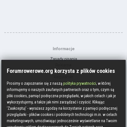
Informacje
Zasady pisania
Reklama
Forumrowerowe.org korzysta z plików cookies
Kontakt
Regulamin
Polityka prywatności
Prosimy o zapoznanie się z naszą
polityka prywatności
, w której
informujemy o naszych zaufanych partnerach oraz o tym, czym są
Social media
pliki cookies, pamięć podręczna przeglądarki, w jakich celach i jak je
wykorzystujemy, a także jak nimi zarządzać i czyścić. Klikając
Strava
'Zaakceptuj' - wyrażasz zgodzę na korzystanie z pamięci podręcznej
Endomondo
przeglądarki - plików cookies i podobnych technologii m.in. w celach
Facebook
marketingowych, umożliwiając jednocześnie wyświetlanie na Twoim
Zmień kolory