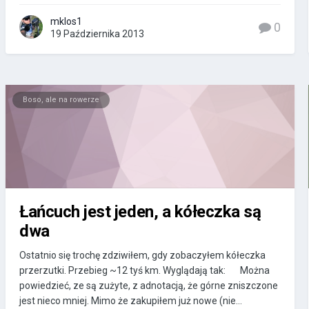
mklos1
0
19 Października 2013
Boso, ale na rowerze
Łańcuch jest jeden, a kółeczka są
dwa
Ostatnio się trochę zdziwiłem, gdy zobaczyłem kółeczka
przerzutki. Przebieg ~12 tyś km. Wyglądają tak: Można
powiedzieć, ze są zużyte, z adnotacją, że górne zniszczone
jest nieco mniej. Mimo że zakupiłem już nowe (nie...