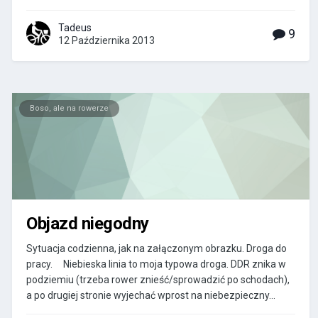
Tadeus
9
12 Października 2013
Boso, ale na rowerze
Objazd niegodny
Sytuacja codzienna, jak na załączonym obrazku. Droga do
pracy. Niebieska linia to moja typowa droga. DDR znika w
podziemiu (trzeba rower znieść/sprowadzić po schodach),
a po drugiej stronie wyjechać wprost na niebezpieczny...