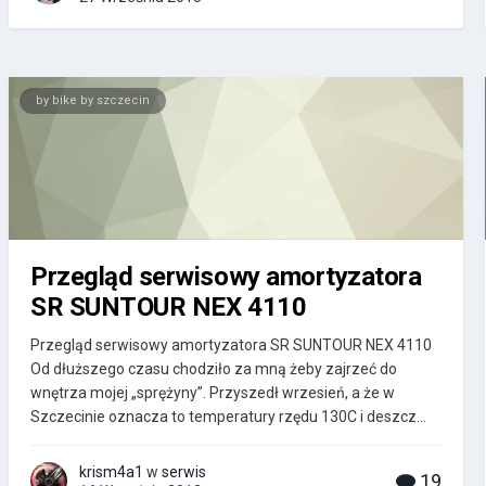
by bike by szczecin
Przegląd serwisowy amortyzatora
SR SUNTOUR NEX 4110
Przegląd serwisowy amortyzatora SR SUNTOUR NEX 4110
Od dłuższego czasu chodziło za mną żeby zajrzeć do
wnętrza mojej „sprężyny”. Przyszedł wrzesień, a że w
Szczecinie oznacza to temperatury rzędu 130C i deszcz...
krism4a1
w
serwis
19