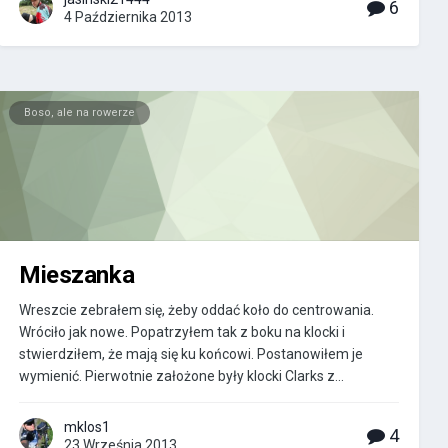
6
4 Października 2013
Boso, ale na rowerze
Mieszanka
Wreszcie zebrałem się, żeby oddać koło do centrowania.
Wróciło jak nowe. Popatrzyłem tak z boku na klocki i
stwierdziłem, że mają się ku końcowi. Postanowiłem je
wymienić. Pierwotnie założone były klocki Clarks z...
mklos1
4
23 Września 2013