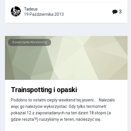
Tadeus
3
19 Października 2013
Rowerzysta Niedzielny
Trainspotting i opaski
Podobno to ostatni ciepły weekend tej jesieni... Należało
więc go należycie wykorzystać. Gdy tylko termometr
pokazał 12 z zapowiadanych na ten dzień 18 stopni (a
gdzie reszta?!) ruszyliśmy w teren, nacieszyć się...