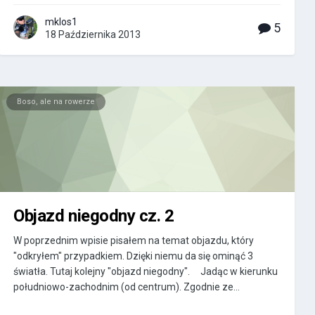
mklos1
5
18 Października 2013
Boso, ale na rowerze
Objazd niegodny cz. 2
W poprzednim wpisie pisałem na temat objazdu, który
"odkryłem" przypadkiem. Dzięki niemu da się ominąć 3
światła. Tutaj kolejny "objazd niegodny". Jadąc w kierunku
południowo-zachodnim (od centrum). Zgodnie ze...