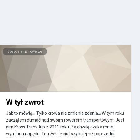
Boso, ale na rowerze
W tył zwrot
Jak to mówią... Tylko krowa nie zmienia zdania... W tym roku
zacząłem dumać nad swoim rowerem transportowym. Jest
nim Kross Trans Alp z 2011 roku. Za chwilę czeka mnie
wymiana napędu. Ten żył się ciut szybciej niż poprzedni...