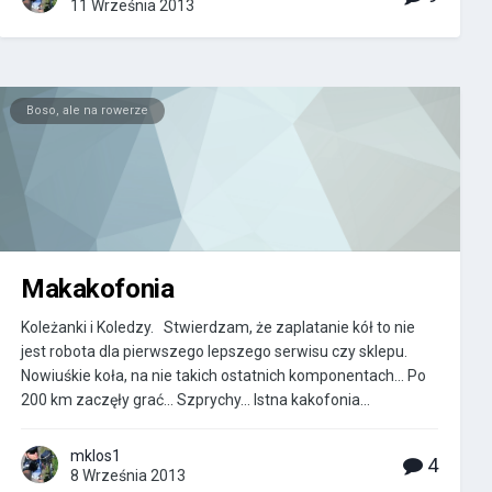
11 Września 2013
Boso, ale na rowerze
Makakofonia
Koleżanki i Koledzy. Stwierdzam, że zaplatanie kół to nie
jest robota dla pierwszego lepszego serwisu czy sklepu.
Nowiuśkie koła, na nie takich ostatnich komponentach... Po
200 km zaczęły grać... Szprychy... Istna kakofonia...
mklos1
4
8 Września 2013