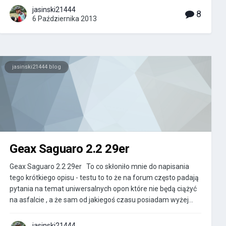
jasinski21444
8
6 Października 2013
jasinski21444 blog
Geax Saguaro 2.2 29er
Geax Saguaro 2.2 29er To co skłoniło mnie do napisania
tego krótkiego opisu - testu to to że na forum często padają
pytania na temat uniwersalnych opon które nie będą ciążyć
na asfalcie , a że sam od jakiegoś czasu posiadam wyżej...
jasinski21444