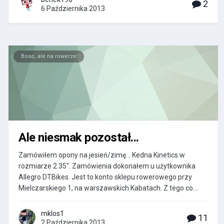
2
6 Października 2013
Boso, ale na rowerze
Ale niesmak pozostał...
Zamówiłem opony na jesień/zimę... Kedna Kinetics w
rozmiarze 2.35". Zamówienia dokonałem u użytkownika
Allegro DTBikes. Jest to konto sklepu rowerowego przy
Mielczarskiego 1, na warszawskich Kabatach. Z tego co...
mklos1
11
2 Października 2013