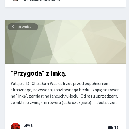
O marzeniach
"Przygoda" z linką.
Witajcie ;D Chciałam Was ustrzec przed popełnieniem
strasznego, zazwyczaj kosztownego błędu - zapięcia rower
na "linkę", zamiast na łańcuch/u-lock. Od razu uprzedzam,
że nikt nie zwinął mi roweru (całe szczęście). Jest sezon...
Siwa
10