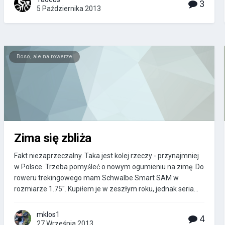
3
5 Października 2013
Boso, ale na rowerze
Zima się zbliża
Fakt niezaprzeczalny. Taka jest kolej rzeczy - przynajmniej
w Polsce. Trzeba pomyśleć o nowym ogumieniu na zimę. Do
roweru trekingowego mam Schwalbe Smart SAM w
rozmiarze 1.75". Kupiłem je w zeszłym roku, jednak seria...
mklos1
4
27 Września 2013