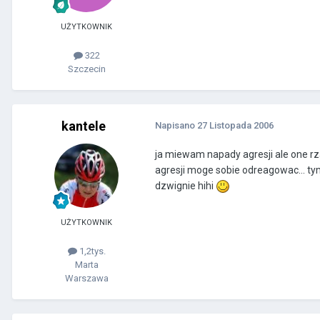
UŻYTKOWNIK
322
Szczecin
kantele
Napisano
27 Listopada 2006
ja miewam napady agresji ale one 
agresji moge sobie odreagowac... ty
dzwignie hihi
UŻYTKOWNIK
1,2tys.
Marta
Warszawa