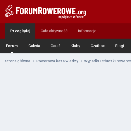
Przeglądaj
Cała aktywność
Informacje
Forum
Galeria
Garaż
Kluby
Czatbox
Blogi
Strona główna
Rowerowa baza wiedzy
Wypadki i stłuczki rower