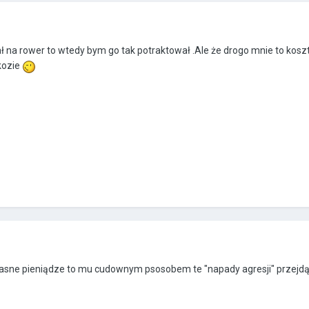
ł na rower to wtedy bym go tak potraktował .Ale że drogo mnie to kos
kozie
własne pieniądze to mu cudownym psosobem te "napady agresji" przejdą 