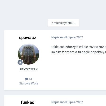
7 miesięcy temu...
spawacz
Napisano
8 Lipca 2007
takie cos zdarzyło mi sie raz na ra
swoim zlomem a tu nagle popekały mi
UŻYTKOWNIK
61
Stalowa Wola
funkad
Napisano
8 Lipca 2007