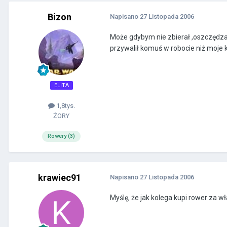
Bizon
Napisano
27 Listopada 2006
Może gdybym nie zbierał ,oszczędza
przywalił komuś w robocie niż moje 
ELITA
1,8tys.
ŻORY
Rowery (3)
krawiec91
Napisano
27 Listopada 2006
Myślę, że jak kolega kupi rower za 