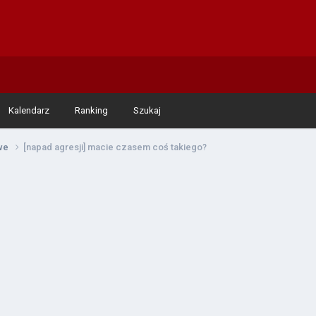
Kalendarz
Ranking
Szukaj
owe
[napad agresji] macie czasem coś takiego?