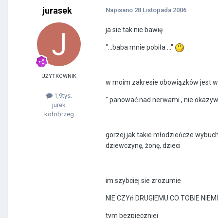
jurasek
Napisano
28 Listopada 2006
ja sie tak nie bawię
"...baba mnie pobiła ..."
UŻYTKOWNIK
w moim zakresie obowiązków jest wp
1,9tys.
" panować nad nerwami , nie okazy
jurek
kołobrzeg
gorzej jak takie młodzieńcze wybuch
dziewczynę, żonę, dzieci
im szybciej sie zrozumie
NIE CZYń DRUGIEMU CO TOBIE NIEMI
tym bezpieczniej