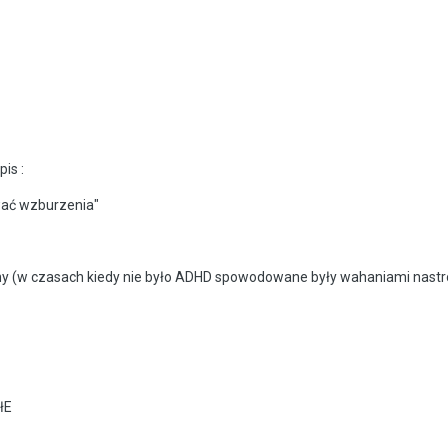
is :
wać wzburzenia"
y (w czasach kiedy nie było ADHD spowodowane były wahaniami nastrojó
łE