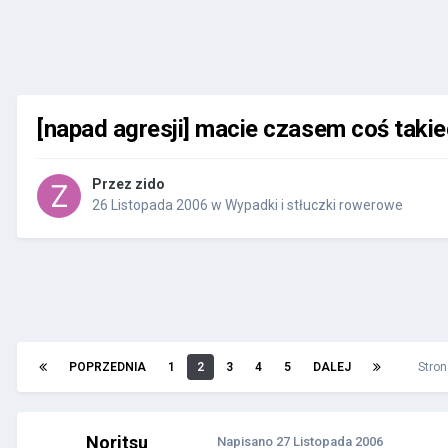
[napad agresji] macie czasem coś taki
Przez
zido
26 Listopada 2006
w
Wypadki i stłuczki rowerowe
POPRZEDNIA
1
2
3
4
5
DALEJ
Stron
Noritsu
Napisano
27 Listopada 2006