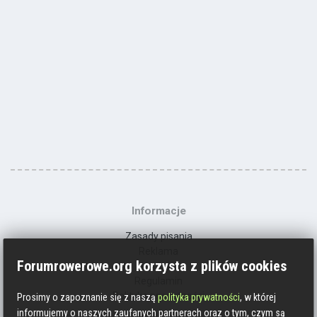
Informacje
Zasady pisania
Reklama
Forumrowerowe.org korzysta z plików cookies
Kontakt
Regulamin
Polityka prywatności
Prosimy o zapoznanie się z naszą
polityka prywatności
, w której
informujemy o naszych zaufanych partnerach oraz o tym, czym są