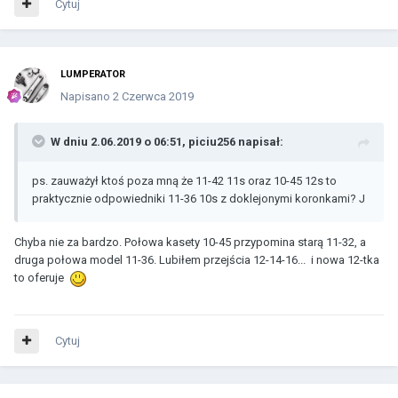
Cytuj
LUMPERATOR
Napisano
2 Czerwca 2019
W dniu 2.06.2019 o 06:51,
piciu256
napisał:
ps. zauważył ktoś poza mną że 11-42 11s oraz 10-45 12s to
praktycznie odpowiedniki 11-36 10s z doklejonymi koronkami? J
Chyba nie za bardzo. Połowa kasety 10-45 przypomina starą 11-32, a
druga połowa model 11-36. Lubiłem przejścia 12-14-16... i nowa 12-tka
to oferuje
Cytuj