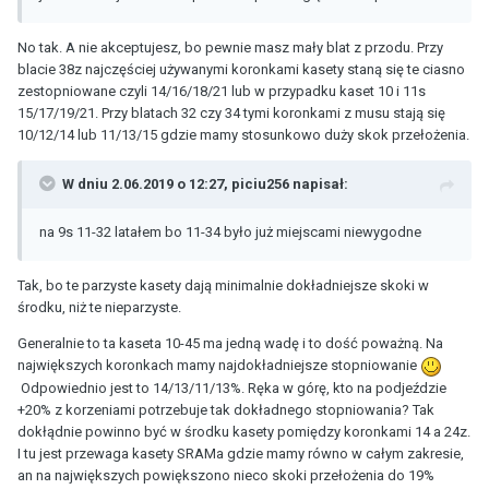
No tak. A nie akceptujesz, bo pewnie masz mały blat z przodu. Przy
blacie 38z najczęściej używanymi koronkami kasety staną się te ciasno
zestopniowane czyli 14/16/18/21 lub w przypadku kaset 10 i 11s
15/17/19/21. Przy blatach 32 czy 34 tymi koronkami z musu stają się
10/12/14 lub 11/13/15 gdzie mamy stosunkowo duży skok przełożenia.
W dniu 2.06.2019 o 12:27,
piciu256
napisał:
na 9s 11-32 latałem bo 11-34 było już miejscami niewygodne
Tak, bo te parzyste kasety dają minimalnie dokładniejsze skoki w
środku, niż te nieparzyste.
Generalnie to ta kaseta 10-45 ma jedną wadę i to dość poważną. Na
największych koronkach mamy najdokładniejsze stopniowanie
Odpowiednio jest to 14/13/11/13%. Ręka w górę, kto na podjeździe
+20% z korzeniami potrzebuje tak dokładnego stopniowania? Tak
dokłądnie powinno być w środku kasety pomiędzy koronkami 14 a 24z.
I tu jest przewaga kasety SRAMa gdzie mamy równo w całym zakresie,
an na największych powiększono nieco skoki przełożenia do 19%