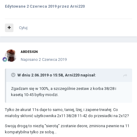
Edytowane
2 Czerwca 2019
przez Arni220
Cytuj
ABDESIGN
Napisano
2 Czerwca 2019
W dniu 2.06.2019 o 15:58,
Arni220
napisał:
Zgadzam się w 100%, a szczególnie zestaw z korba 38/28 i
kasetą 10-45 byłby miodzi
.
Tylko że akurat 11s daje to samo, taniej, lżej, i zapene trwałej. Co
miałoby skłonić użytkownika 2x11 38/28 11-42 do przesiadki na 2x12?
Swoją drogą to niezłą "sierotą" zostanie deore, zminiona pewnie na 11
kompatybilna tylko ze sobą...