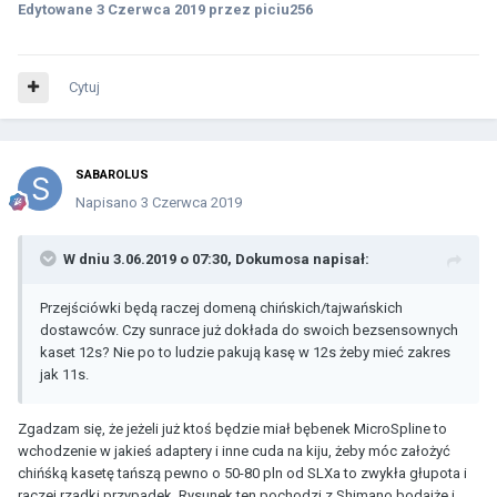
Edytowane
3 Czerwca 2019
przez piciu256
Cytuj
SABAROLUS
Napisano
3 Czerwca 2019
W dniu 3.06.2019 o 07:30,
Dokumosa
napisał:
Przejściówki będą raczej domeną chińskich/tajwańskich
dostawców. Czy sunrace już dokłada do swoich bezsensownych
kaset 12s? Nie po to ludzie pakują kasę w 12s żeby mieć zakres
jak 11s.
Zgadzam się, że jeżeli już ktoś będzie miał bębenek MicroSpline to
wchodzenie w jakieś adaptery i inne cuda na kiju, żeby móc założyć
chińśką kasetę tańszą pewno o 50-80 pln od SLXa to zwykła głupota i
raczej rzadki przypadek. Rysunek ten pochodzi z Shimano bodajże i