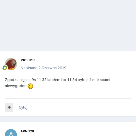
PICIU256
Napisano
2 Czerwca 2019
Zgadza się, na 9s 11-32 latałem bo 11-34 było już miejscami
niewygodne
Cytuj
ARNI220