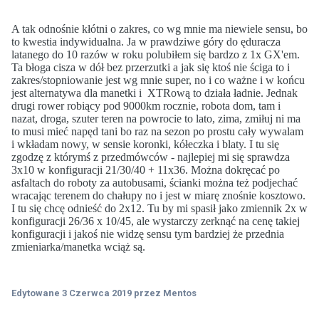
A tak odnośnie kłótni o zakres, co wg mnie ma niewiele sensu, bo
to kwestia indywidualna. Ja w prawdziwe góry do ęduracza
latanego do 10 razów w roku polubiłem się bardzo z 1x GX'em.
Ta błoga cisza w dół bez przerzutki a jak się ktoś nie ściga to i
zakres/stopniowanie jest wg mnie super, no i co ważne i w końcu
jest alternatywa dla manetki i
XTRową to działa ładnie. Jednak
drugi rower robiący pod 9000km rocznie, robota dom, tam i
nazat, droga, szuter teren na powrocie to lato, zima, zmiłuj ni ma
to musi mieć napęd tani bo raz na sezon po prostu cały wywalam
i wkładam nowy, w sensie koronki, kółeczka i blaty. I tu się
zgodzę z którymś z przedmówców - najlepiej mi się sprawdza
3x10 w konfiguracji 21/30/40 + 11x36. Można dokręcać po
asfaltach do roboty za autobusami, ścianki można też podjechać
wracając terenem do chałupy no i jest w miarę znośnie kosztowo.
I tu się chcę odnieść do 2x12. Tu by mi spasił jako zmiennik 2x w
konfiguracji 26/36 x 10/45, ale wystarczy zerknąć na cenę takiej
konfiguracji i jakoś nie widzę sensu tym bardziej że przednia
zmieniarka/manetka wciąż są.
Edytowane
3 Czerwca 2019
przez Mentos