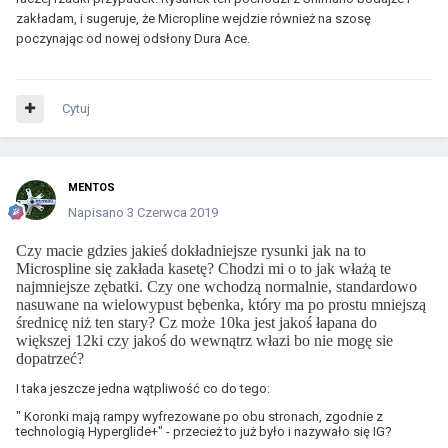
zakładam, i sugeruje, że Micropline wejdzie również na szosę
poczynając od nowej odsłony Dura Ace.
Cytuj
MENTOS
Napisano
3 Czerwca 2019
Czy macie gdzies jakieś dokładniejsze rysunki jak na to
Microspline się zakłada kasetę? Chodzi mi o to jak włażą te
najmniejsze zębatki. Czy one wchodzą normalnie, standardowo
nasuwane na wielowypust bębenka, który ma po prostu mniejszą
średnicę niż ten stary? Cz może 10ka jest jakoś łapana do
większej 12ki czy jakoś do wewnątrz włazi bo nie mogę sie
dopatrzeć?
I taka jeszcze jedna wątpliwość co do tego:
"
Koronki mają rampy wyfrezowane po obu stronach, zgodnie z
technologią Hyperglide+
" - przecież to już było i nazywało się IG?