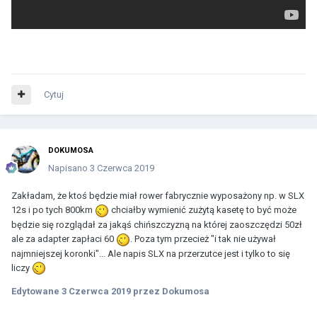
Cytuj
DOKUMOSA
Napisano
3 Czerwca 2019
Zakładam, że ktoś będzie miał rower fabrycznie wyposażony np. w SLX
12s i po tych 800km
chciałby wymienić zużytą kasetę to być może
będzie się rozglądał za jakąś chińszczyzną na której zaoszczędzi 50zł
ale za adapter zapłaci 60
. Poza tym przecież "i tak nie używał
najmniejszej koronki"... Ale napis SLX na przerzutce jest i tylko to się
liczy
Edytowane
3 Czerwca 2019
przez Dokumosa