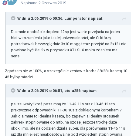
Napisano
2 Czerwca 2019
W dniu 2.06.2019 o 00:36,
Lumperator
napisał:
Dla mnie osobiście dopiero 12sp jest warte przejścia na jeden
blat w rozumieniu jako takiej uniwersalności, ale Ci którzy
potrzebowali bezwzględnie 3x10 mogą teraz przejść na 2x12 i nie
powinno być źle. 2x w przypadku XT i SLX moim zdaniem ma
sens.
Zgadzam się w 100%, a szczególnie zestaw z korba 38/28 i kasetą 10-
45 byłby miodzi.
W dniu 2.06.2019 o 06:51,
piciu256
napisał:
ps. zauważył ktoś poza mną że 11-42 11s oraz 10-45 12s to
praktycznie odpowiedniki 11-36 10s z doklejonymi koronkami?
Jak dla mnie to idealna kaseta, bo zapewnia idealny stosunek
zakres/ stopniowanie do mtb, na szosę jeszcze trochę duże
skoki imo. ale na codzień działa super, dla porównania 11-46 11s
już dla mnie jest nieakceptowalne pod względem stopniowania.