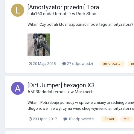
[Amortyzator przedni] Tora
Luki160
dodał temat → w
Rock Shox
Witam.Czy potrafi ktoś rozpoznać model tego amortyzatora?Z
20 Maja 2018
27 odpowiedzi
amortyzator
p
[Dirt Jumper] hexagon X3
A5P3R
dodał temat → w
Marzocchi
Witam. Potrzebuję pomocy w sprawie zmiany przedniego amort
długo rower nie wytrzyma więc chcę wymienić amortyzator i o
23 Lipca 2017
10 odpowiedzi
Rower
Mtb