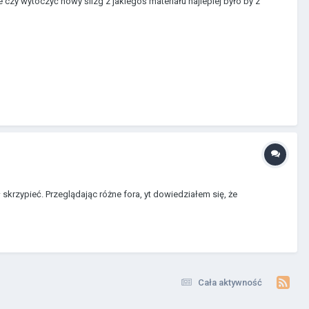
czy wytoczyć nowy ślizg z jakiegoś materiału najlepiej było by z
skrzypieć. Przeglądając różne fora, yt dowiedziałem się, że
Cała aktywność