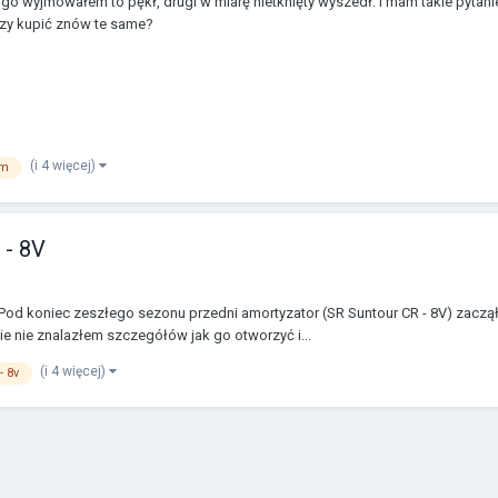
o wyjmowałem to pękł, drugi w miarę nietknięty wyszedł. I mam takie pytanie 
czy kupić znów te same?
(i 4 więcej)
em
 - 8V
Pod koniec zeszłego sezonu przedni amortyzator (SR Suntour CR - 8V) zaczął 
e nie znalazłem szczegółów jak go otworzyć i...
(i 4 więcej)
- 8v