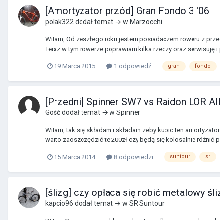
[Amortyzator przód] Gran Fondo 3 '06
polak322
dodał temat → w
Marzocchi
Witam, Od zeszłego roku jestem posiadaczem roweru z przed
Teraz w tym rowerze poprawiam kilka rzeczy oraz serwisuję i 
19 Marca 2015
1 odpowiedź
gran
fondo
[Przedni] Spinner SW7 vs Raidon LOR AI
Gość dodał temat → w
Spinner
Witam, tak się składam i składam zeby kupic ten amortyzator..
warto zaoszczędzić te 200zł czy będą się kolosalnie różnić p
15 Marca 2014
8 odpowiedzi
suntour
sr
[ślizg] czy opłaca się robić metalowy śli
kapcio96
dodał temat → w
SR Suntour