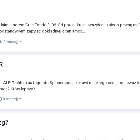
nim amorem Gran Fondo 3 '06. Od początku zauważyłem u niego pewną nieścis
postanowiłem zapytać dokładniej o ten amor,...
(i 4 więcej)
R
. ALE! Trafiłem na tego oto Spinnersona, ciekawi mnie jego cena, ponieważ też
racą? Który lepszy?
(i 8 więcej)
zg?