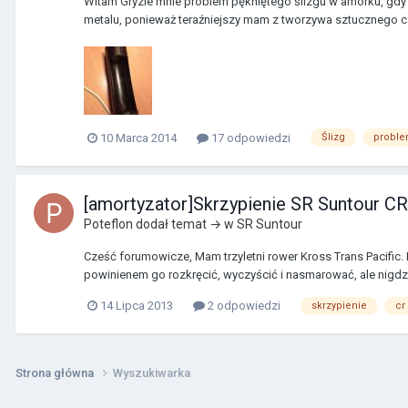
Witam Gryzie mnie problem pękniętego ślizgu w amorku, gdy g
metalu, ponieważ teraźniejszy mam z tworzywa sztucznego 
10 Marca 2014
17 odpowiedzi
Ślizg
probl
[amortyzator]Skrzypienie SR Suntour CR
Poteflon
dodał temat → w
SR Suntour
Cześć forumowicze, Mam trzyletni rower Kross Trans Pacific. 
powinienem go rozkręcić, wyczyścić i nasmarować, ale nigdzi
14 Lipca 2013
2 odpowiedzi
skrzypienie
cr 
Strona główna
Wyszukiwarka