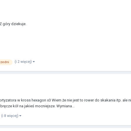
 góry dziekuje.
(i 2 więcej)
rzedni
yzatora w kross hexagon x3 Wiem że nie jest to rower do skakania itp. ale 
bręcze kół na jakieś mocniejsze. Wymiana...
(i 8 więcej)