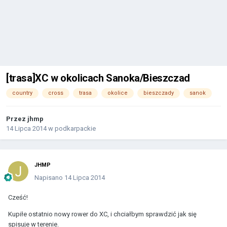
[trasa]XC w okolicach Sanoka/Bieszczad
country
cross
trasa
okolice
bieszczady
sanok
Przez
jhmp
14 Lipca 2014
w
podkarpackie
JHMP
Napisano
14 Lipca 2014
Cześć!
Kupiłe ostatnio nowy rower do XC, i chciałbym sprawdzić jak się
spisuje w terenie.