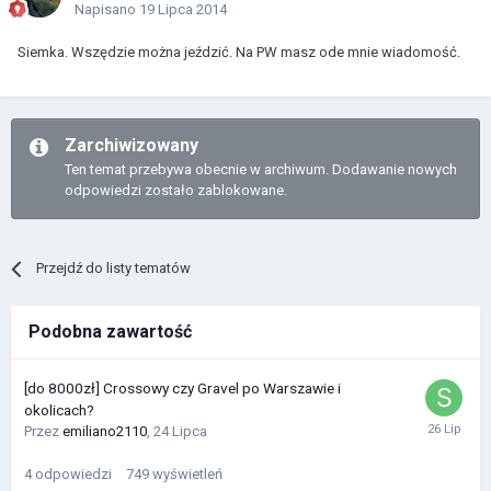
Napisano
19 Lipca 2014
Siemka. Wszędzie można jeździć. Na PW masz ode mnie wiadomość.
Zarchiwizowany
Ten temat przebywa obecnie w archiwum. Dodawanie nowych
odpowiedzi zostało zablokowane.
Przejdź do listy tematów
Podobna zawartość
[do 8000zł] Crossowy czy Gravel po Warszawie i
okolicach?
Przez
emiliano2110
,
24 Lipca
4
odpowiedzi
749
wyświetleń