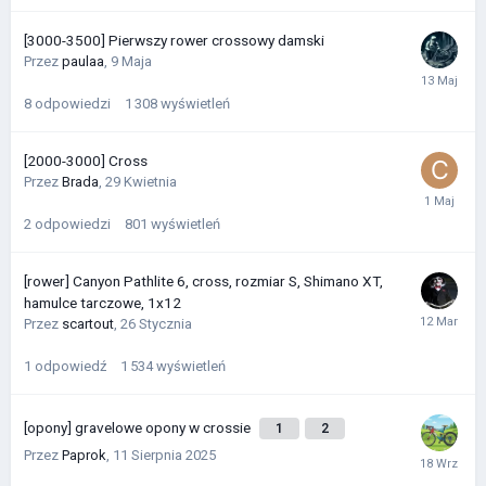
[3000-3500] Pierwszy rower crossowy damski
Przez
paulaa
,
9 Maja
8
odpowiedzi
1 308
wyświetleń
[2000-3000] Cross
Przez
Brada
,
29 Kwietnia
2
odpowiedzi
801
wyświetleń
[rower] Canyon Pathlite 6, cross, rozmiar S, Shimano XT,
hamulce tarczowe, 1x12
Przez
scartout
,
26 Stycznia
1
odpowiedź
1 534
wyświetleń
[opony] gravelowe opony w crossie
1
2
Przez
Paprok
,
11 Sierpnia 2025