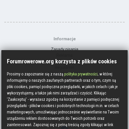
Informacje
Zasady pisania
Reklama
Forumrowerowe.org korzysta z plików cookies
Kontakt
Regulamin
Polityka prywatności
Prosimy o zapoznanie się z naszą
polityka prywatności
, w której
informujemy o naszych zaufanych partnerach oraz o tym, czym są
Social media
pliki cookies, pamięć podręczna przeglądarki, w jakich celach i jak je
wykorzystujemy, a także jak nimi zarządzać i czyścić. Klikając
Strava
'Zaakceptuj' - wyrażasz zgodzę na korzystanie z pamięci podręcznej
Endomondo
przeglądarki - plików cookies i podobnych technologii m.in. w celach
Facebook
marketingowych, umożliwiając jednocześnie wyświetlanie na Twoim
Zmień kolory
urządzeniu reklam dostosowanych do Twoich potrzeb oraz
zainteresowań. Zapoznaj się z pełną treścią zgody klikając w link