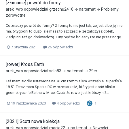
[złamanie] powrót do formy
arek_wro
odpowiedział
grzechu2410
→ na temat →
Problemy
zdrowotne
Co znaczy powrót do formy? Z formą to nie jest tak, że jest albo jej nie
ma. 6 tygodni to dużo, ale masz to szczęście, że zaliczysz dołek,
kiedy inni też go doświadczą. Luty będzie bolesny i to nie przez nogę
7 Stycznia 2021
26 odpowiedzi
[rower] Kross Earth
arek_wro
odpowiedział
solo83
→ na temat →
29er
Też mam siodło ustawione na 76 cm i też miałem wcześniej superfly'a
18,5". Teraz mam Sparka RC w rozmiarze M, który jest dość blisko
geometrycznie Eartha w M-ce. Czuć, że rower jest krótszy niż...
1
19 Października 2020
4 odpowiedzi
[2021] Scott nowa kolekcja
arek_wro
odpowiedział
macia22
→ na temat →
Nowości