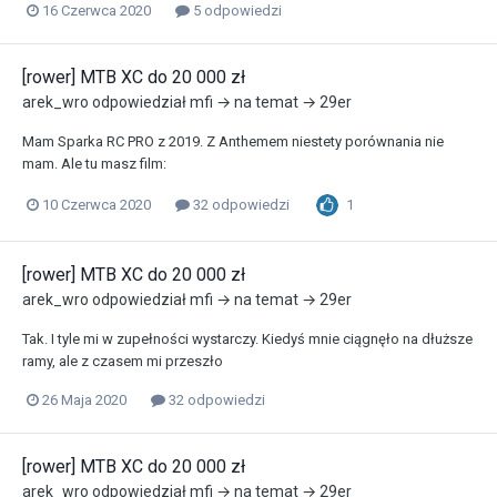
16 Czerwca 2020
5 odpowiedzi
[rower] MTB XC do 20 000 zł
arek_wro
odpowiedział
mfi
→ na temat →
29er
Mam Sparka RC PRO z 2019. Z Anthemem niestety porównania nie
mam. Ale tu masz film:
1
10 Czerwca 2020
32 odpowiedzi
[rower] MTB XC do 20 000 zł
arek_wro
odpowiedział
mfi
→ na temat →
29er
Tak. I tyle mi w zupełności wystarczy. Kiedyś mnie ciągnęło na dłuższe
ramy, ale z czasem mi przeszło
26 Maja 2020
32 odpowiedzi
[rower] MTB XC do 20 000 zł
arek_wro
odpowiedział
mfi
→ na temat →
29er