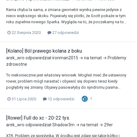
Rama chyba ta sama, a zmiana geometrii wynika pewnie jedynie z
nieco większego skoku. Pojawiały się plotki, że Scott pokaże w tym
roku zupełnie nowego Sparka. Wygląda na to, że poczekamy na to...
22 Sierpnia 2020
27 odpowiedzi
[Kolano] Ból prawego kolana z boku
arek_wro
odpowiedział
ironman2015
→ na temat →
Problemy
zdrowotne
To niekoniecznie jest właściwy wniosek. Mogłeś mieć źle ustawiony
rower, problem mógł narastać i objawić się dopiero teraz kiedy
pogłębiły się zmiany. Objawy pasowałyby do syndromu pasma...
1
31 Lipca 2020
12 odpowiedzi
[Rower] Full do xc - 20-22 tys.
arek_wro
odpowiedział
Shadow3m
→ na temat →
29er
XTR. Problem ze sprężynką. W środku jest zdaje się takie kółko i