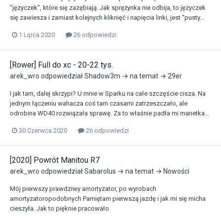
"języczek", które się zazębiają. Jak sprężynka nie odbija, to języczek
się zawiesza i zamiast kolejnych kliknięć i napięcia linki, jest "pusty...
1 Lipca 2020
26 odpowiedzi
[Rower] Full do xc - 20-22 tys.
arek_wro
odpowiedział
Shadow3m
→ na temat →
29er
I jak tam, dalej skrzypi? U mnie w Sparku na całe szczęście cisza. Na
jednym łączeniu wahacza coś tam czasami zatrzeszczało, ale
odrobina WD40 rozwiązała sprawę. Za to właśnie padła mi manetka...
30 Czerwca 2020
26 odpowiedzi
[2020] Powrót Manitou R7
arek_wro
odpowiedział
Sabarolus
→ na temat →
Nowości
Mój pierwszy prawdziwy amortyzator, po wyrobach
amortyzatoropodobnych Pamiętam pierwszą jazdę i jak mi się micha
cieszyła. Jak to pięknie pracowało