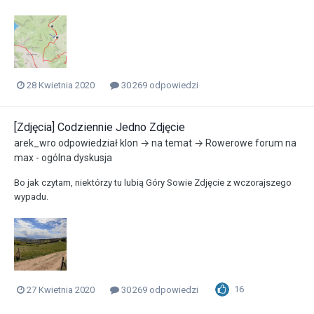
28 Kwietnia 2020
30 269 odpowiedzi
[Zdjęcia] Codziennie Jedno Zdjęcie
arek_wro
odpowiedział
klon
→ na temat →
Rowerowe forum na
max - ogólna dyskusja
Bo jak czytam, niektórzy tu lubią Góry Sowie Zdjęcie z wczorajszego
wypadu.
16
27 Kwietnia 2020
30 269 odpowiedzi