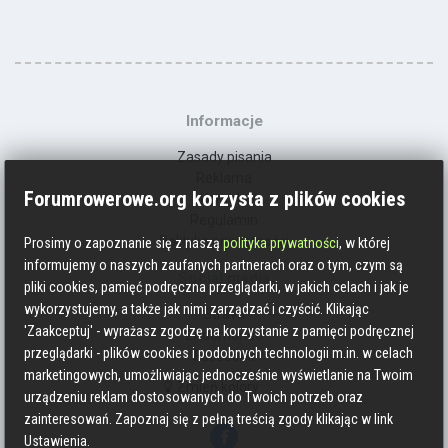
Informacje
Zasady pisania
Reklama
Forumrowerowe.org korzysta z plików cookies
Kontakt
Regulamin
Polityka prywatności
Prosimy o zapoznanie się z naszą
polityka prywatności
, w której
informujemy o naszych zaufanych partnerach oraz o tym, czym są
Social media
pliki cookies, pamięć podręczna przeglądarki, w jakich celach i jak je
wykorzystujemy, a także jak nimi zarządzać i czyścić. Klikając
Strava
'Zaakceptuj' - wyrażasz zgodzę na korzystanie z pamięci podręcznej
Endomondo
przeglądarki - plików cookies i podobnych technologii m.in. w celach
Facebook
marketingowych, umożliwiając jednocześnie wyświetlanie na Twoim
Zmień kolory
urządzeniu reklam dostosowanych do Twoich potrzeb oraz
zainteresowań. Zapoznaj się z pełną treścią zgody klikając w link
Ustawienia.