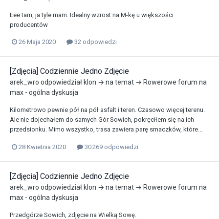
Eee tam, ja tyle mam. Idealny wzrost na M-kę u większości
producentów
26 Maja 2020
32 odpowiedzi
[Zdjęcia] Codziennie Jedno Zdjęcie
arek_wro
odpowiedział
klon
→ na temat →
Rowerowe forum na
max - ogólna dyskusja
Kilometrowo pewnie pół na pół asfalt i teren. Czasowo więcej terenu.
Ale nie dojechałem do samych Gór Sowich, pokręciłem się na ich
przedsionku. Mimo wszystko, trasa zawiera parę smaczków, które...
28 Kwietnia 2020
30 269 odpowiedzi
[Zdjęcia] Codziennie Jedno Zdjęcie
arek_wro
odpowiedział
klon
→ na temat →
Rowerowe forum na
max - ogólna dyskusja
Przedgórze Sowich, zdjęcie na Wielką Sowę.