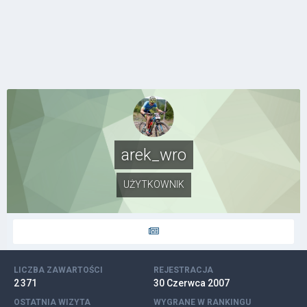
arek_wro
UŻYTKOWNIK
LICZBA ZAWARTOŚCI
REJESTRACJA
2 371
30 Czerwca 2007
OSTATNIA WIZYTA
WYGRANE W RANKINGU