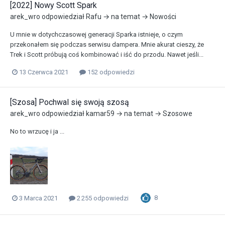
[2022] Nowy Scott Spark
arek_wro
odpowiedział
Rafu
→ na temat →
Nowości
U mnie w dotychczasowej generacji Sparka istnieje, o czym
przekonałem się podczas serwisu dampera. Mnie akurat cieszy, że
Trek i Scott próbują coś kombinować i iść do przodu. Nawet jeśli...
13 Czerwca 2021
152 odpowiedzi
[Szosa] Pochwal się swoją szosą
arek_wro
odpowiedział
kamar59
→ na temat →
Szosowe
No to wrzucę i ja ...
8
3 Marca 2021
2 255 odpowiedzi