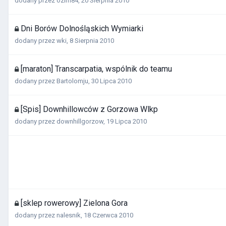
dodany przez
ozim84
,
20 Sierpnia 2010
Dni Borów Dolnośląskich Wymiarki
dodany przez
wki
,
8 Sierpnia 2010
[maraton] Transcarpatia, wspólnik do teamu
dodany przez
Bartolomju
,
30 Lipca 2010
[Spis] Downhillowców z Gorzowa Wlkp
dodany przez
downhillgorzow
,
19 Lipca 2010
[sklep rowerowy] Zielona Gora
dodany przez
nalesnik
,
18 Czerwca 2010