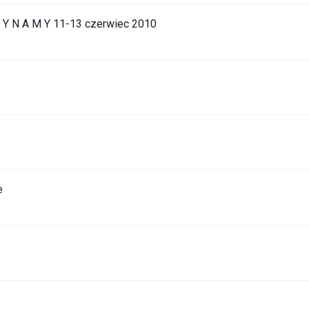
 Z Y N A M Y 11-13 czerwiec 2010
e