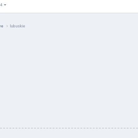
z 4
owe
lubuskie