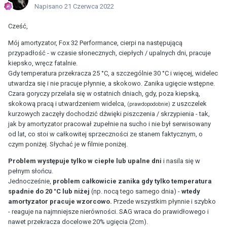
Napisano
21 Czerwca 2022
Cześć,
Mój amortyzator, Fox 32 Performance, cierpi na następującą
przypadłość - w czasie słonecznych, ciepłych / upalnych dni, pracuje
kiepsko, wręcz fatalnie.
Gdy temperatura przekracza 25 °C, a szczególnie 30 °C i więcej, widelec
utwardza się i nie pracuje płynnie, a skokowo. Zanika ugięcie wstępne.
Czara goryczy przelała się w ostatnich dniach, gdy, poza kiepską,
skokową pracą i utwardzeniem widelca,
z uszczelek
(prawdopodobnie)
kurzowych zaczęły dochodzić dźwięki piszczenia / skrzypienia - tak,
jak by amortyzator pracował zupełnie na sucho i nie był serwisowany
od lat, co stoi w całkowitej sprzeczności ze stanem faktycznym, o
czym poniżej. Słychać je w filmie poniżej.
Problem występuje tylko w ciepłe lub upalne dni
i nasila się w
pełnym słońcu.
Jednocześnie,
problem całkowicie zanika gdy tylko temperatura
spadnie do 20 °C lub niżej
(np. nocą tego samego dnia) -
wtedy
amortyzator pracuje wzorcowo.
Przede wszystkim płynnie i szybko
- reaguje na najmniejsze nierówności. SAG wraca do prawidłowego i
nawet przekracza docelowe 20% ugięcia (2cm).