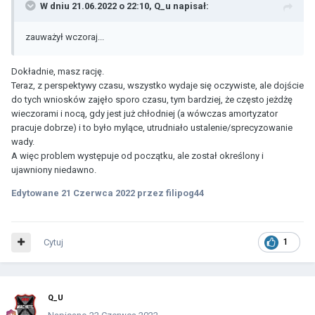
W dniu 21.06.2022 o 22:10,
Q_u
napisał:
zauważył wczoraj...
Dokładnie, masz rację.
Teraz, z perspektywy czasu, wszystko wydaje się oczywiste, ale dojście
do tych wniosków zajęło sporo czasu, tym bardziej, że często jeżdżę
wieczorami i nocą, gdy jest już chłodniej (a wówczas amortyzator
pracuje dobrze) i to było mylące, utrudniało ustalenie/sprecyzowanie
wady.
A więc problem występuje od początku, ale został określony i
ujawniony niedawno.
Edytowane
21 Czerwca 2022
przez filipog44
Cytuj
1
Q_U