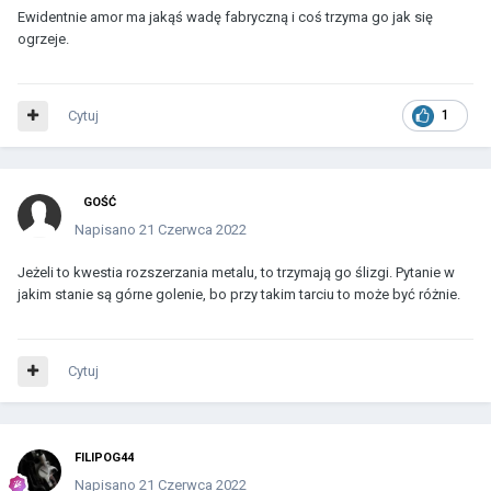
Ewidentnie amor ma jakąś wadę fabryczną i coś trzyma go jak się
ogrzeje.
Cytuj
1
GOŚĆ
Napisano
21 Czerwca 2022
Jeżeli to kwestia rozszerzania metalu, to trzymają go ślizgi. Pytanie w
jakim stanie są górne golenie, bo przy takim tarciu to może być różnie.
Cytuj
FILIPOG44
Napisano
21 Czerwca 2022