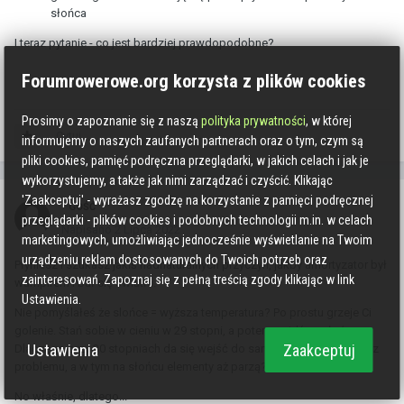
słońca
I teraz pytanie - co jest bardziej prawdopodobne?
Forumrowerowe.org korzysta z plików cookies
Prosimy o zapoznanie się z naszą
polityka prywatności
, w której
Cytuj
informujemy o naszych zaufanych partnerach oraz o tym, czym są
pliki cookies, pamięć podręczna przeglądarki, w jakich celach i jak je
wykorzystujemy, a także jak nimi zarządzać i czyścić. Klikając
'Zaakceptuj' - wyrażasz zgodzę na korzystanie z pamięci podręcznej
GOŚĆ
przeglądarki - plików cookies i podobnych technologii m.in. w celach
Napisano
2 Lipca 2022
marketingowych, umożliwiając jednocześnie wyświetlanie na Twoim
urządzeniu reklam dostosowanych do Twoich potrzeb oraz
Płyniesz i szukasz jakiś nadnaturalnych przyczyn, jakby amortyzator był
zainteresowań. Zapoznaj się z pełną treścią zgody klikając w link
wampirem i bał się światła.
Ustawienia.
Nie pomyślałeś że slońce = wyższa temperatura? Po prostu grzeje Ci
golenie. Stań sobie w cieniu w 29 stopni, a potem wyjdź na słońce.
Ustawienia
Zaakceptuj
Dlaczego przy 30 stopniach da się wejść do samochodu w cieniu bez
problemu, a w tym na słońcu elementy aż parzą?
No właśnie, dlatego...