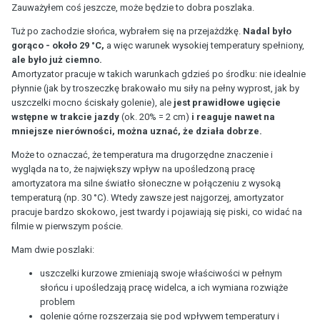
Zauważyłem coś jeszcze, może będzie to dobra poszlaka.
Tuż po zachodzie słońca, wybrałem się na przejażdżkę.
Nadal było
gorąco - około 29 °C,
a więc warunek wysokiej temperatury spełniony,
ale było już ciemno.
Amortyzator pracuje w takich warunkach gdzieś po środku: nie idealnie
płynnie (jak by troszeczkę brakowało mu siły na pełny wyprost, jak by
uszczelki mocno ściskały golenie), ale
jest prawidłowe ugięcie
wstępne w trakcie jazdy
(ok. 20% = 2 cm)
i reaguje nawet na
mniejsze nierówności, można uznać, że działa dobrze.
Może to oznaczać, że temperatura ma drugorzędne znaczenie i
wygląda na to, że największy wpływ na upośledzoną pracę
amortyzatora ma silne światło słoneczne w połączeniu z wysoką
temperaturą (np. 30 °C). Wtedy zawsze jest najgorzej, amortyzator
pracuje bardzo skokowo, jest twardy i pojawiają się piski, co widać na
filmie w pierwszym poście.
Mam dwie poszlaki:
uszczelki kurzowe zmieniają swoje właściwości w pełnym
słońcu i upośledzają pracę widelca, a ich wymiana rozwiąże
problem
golenie górne rozszerzają się pod wpływem temperatury i