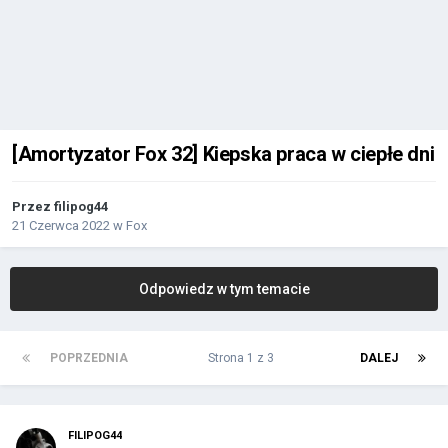
[Amortyzator Fox 32] Kiepska praca w ciepłe dni
Przez
filipog44
21 Czerwca 2022
w
Fox
Odpowiedz w tym temacie
POPRZEDNIA
Strona 1 z 3
DALEJ
FILIPOG44