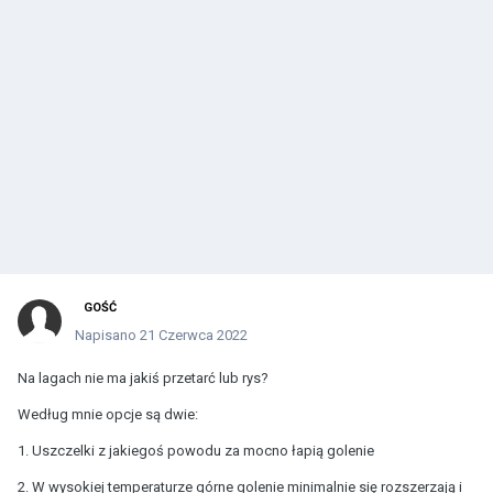
GOŚĆ
Napisano
21 Czerwca 2022
Na lagach nie ma jakiś przetarć lub rys?
Według mnie opcje są dwie:
1. Uszczelki z jakiegoś powodu za mocno łapią golenie
2. W wysokiej temperaturze górne golenie minimalnie się rozszerzają i