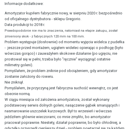
Informacje dodatkowe:
Amortyzator kupiłem fabrycznie nowy, w sierpniu 2020 r. bezpośrednio
od oficjalnego dystrybutora - sklepu Gregorio.
Data produkcji to 2018 r.
Prawdopodobnie nie ma to znaczenia, natomiast na etapie zakupu, został
zmieniony skok - z fabrycznych 120 mm na 100 mm.
Problem występuje (dosłownie) od momentu wyjęcia widelca z pudełka
- jeszcze przed montażem, ugiąłem widelec opierając o podłogę (było
wówczas gorąco) i zauważyłem skokowe działanie (po ugięciu, nie
prostował się w pełni, trzeba było "ręcznie" wyciągnąć ostatnie
milimetry goleni).
Pomyślałem, że problem zniknie pod obciążeniem, gdy amortyzator
zostanie założony do roweru.
Nie zniknął.
Pomyślałem, że przyczyną jest fabryczna suchość wewnątrz, co jest
obecnie normą.
W ciągu miesiąca od założenia amortyzatora, został wykonany
podstawowy serwis dolnych goleni, nasączenie gąbek smarujących i
nasmarowanie uszczelek kurzowych. Był to wrzesień i wówczas
jeździłem głównie wieczorami, co mnie zmyliło, bo amortyzator
pracował poprawnie. Niestety, działał poprawnie, bo było chłodniej, a
gdy tylko przyszedł cieplejszy dzień - problem powtarzał się za każdym