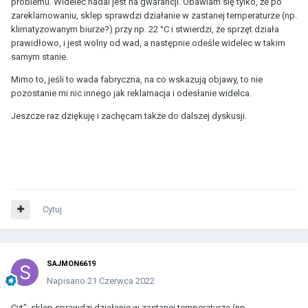
problemu. Widelec nadal jest na gwarancji. Obawiam się tylko, że po
zareklamowaniu, sklep sprawdzi działanie w zastanej temperaturze (np.
klimatyzowanym biurze?) przy np. 22 °C i stwierdzi, że sprzęt działa
prawidłowo, i jest wolny od wad, a następnie odeśle widelec w takim
samym stanie.
Mimo to, jeśli to wada fabryczna, na co wskazują objawy, to nie
pozostanie mi nic innego jak reklamacja i odesłanie widelca.
Jeszcze raz dziękuję i zachęcam także do dalszej dyskusji.
Cytuj
SAJMON6619
Napisano
21 Czerwca 2022
Cyt": sklep sprawdzi działanie w zastanej temperaturze (np.