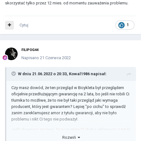
skorzystać tylko przez 12 mies. od momentu zauważenia problemu.
Cytuj
1
FILIPOG44
Napisano
21 Czerwca 2022
W dniu 21.06.2022 o 20:33,
Kowal1986
napisał:
Czy masz dowód, że ten przegląd w Bicykleta był przeglądem
oficjelnie przedłużającym gwarancję na 2 lata, bo jeśli nie robili Ci
tłumika to możliwe, że to nie był taki przegląd jaki wymaga
producent, który jest gwarantem? Lepiej "po cichu" to sprawdź
zanim zareklamujesz amor z tytułu gwarancji, aby nie było
problemu i nikt Ci tego nie podważył.
Jeśli obawiasz się tego, to pozostaje Ci chyba reklamacja z tytułu
rekojmi - ekspertem w tym nie jestem, więc po szczegóły
Rozwiń