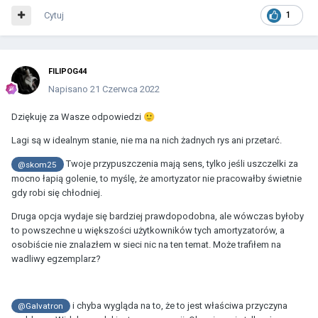
Cytuj
1
FILIPOG44
Napisano
21 Czerwca 2022
Dziękuję za Wasze odpowiedzi
🙂
Lagi są w idealnym stanie, nie ma na nich żadnych rys ani przetarć.
Twoje przypuszczenia mają sens, tylko
jeśli uszczelki za
@skom25
mocno łapią golenie, to myślę, że amortyzator nie pracowałby świetnie
gdy robi się chłodniej.
Druga opcja wydaje się bardziej prawdopodobna, ale wówczas byłoby
to powszechne u większości użytkowników tych amortyzatorów, a
osobiście nie znalazłem w sieci nic na ten temat. Może trafiłem na
wadliwy egzemplarz?
i chyba wygląda na to, że to jest właściwa przyczyna
@Galvatron