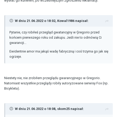
wysłać go kurierem, po wcześniejszym zgłoszeniu reklamacji.
W dniu 21.06.2022 o 18:02,
Kowal1986
napisał:
Pytanie, czy robiłeś przegląd gwatancyjny w Ģregorio przed
końcem pierwszego roku od zakupu. Jeśli nie to odmówią Ci
gwarancji...
Ewidentnie amor ma jakąś wadę fabryczną i coś trzyma go jak się
ogrzeje.
Niestety nie, nie zrobiłem przeglądu gwarancyjnego w Gregorio.
Natomiast wszystkie przeglądy robiły autoryzowane serwisy Fox (np.
Bicykleta).
W dniu 21.06.2022 o 18:08,
skom25
napisał: