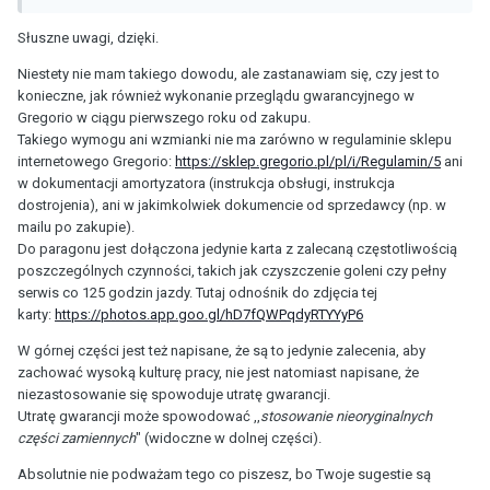
odsyłam do specjalistów.
Słuszne uwagi, dzięki.
Niestety nie mam takiego dowodu, ale zastanawiam się, czy jest to
konieczne, jak również wykonanie przeglądu gwarancyjnego w
Gregorio w ciągu pierwszego roku od zakupu.
Takiego wymogu ani wzmianki nie ma zarówno w regulaminie sklepu
internetowego Gregorio:
https://sklep.gregorio.pl/pl/i/Regulamin/5
ani
w dokumentacji amortyzatora (instrukcja obsługi, instrukcja
dostrojenia), ani w jakimkolwiek dokumencie od sprzedawcy (np. w
mailu po zakupie).
Do paragonu jest dołączona jedynie karta z zalecaną częstotliwością
poszczególnych czynności, takich jak czyszczenie goleni czy pełny
serwis co 125 godzin jazdy. Tutaj odnośnik do zdjęcia tej
karty:
https://photos.app.goo.gl/hD7fQWPqdyRTYYyP6
W górnej części jest też napisane, że są to jedynie zalecenia, aby
zachować wysoką kulturę pracy, nie jest natomiast napisane, że
niezastosowanie się spowoduje utratę gwarancji.
Utratę gwarancji może spowodować ,,
stosowanie nieoryginalnych
części zamiennych
" (widoczne w dolnej części).
Absolutnie nie podważam tego co piszesz, bo Twoje sugestie są