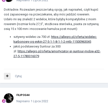
Napisano
1 Lipca 2022
Dokładnie. Rozważam jeszcze taką opcję, jak napisałeś, czyli kupić
coś zapasowego na przeczekanie, aby móc jeździć rowerem.
Udało mi się znaleźć 2 widelce, które byłyby kompatybilne z moim
rowerem (rozmiar koła 27,5", stożkowa sterówka, piasta ze sztywną
osią 15 x 100 mm i mocowanie hamulca post mount):
sztywny widelec za 700 zł:
https://allegro.pl/oferta/widelec-
karbonowy-og-evkin-27-5-1-1-8-1-1-2-mtb-11500963045
jakiś podstawowy Suntour za 300
zł:
https://allegro.pl/oferta/amortyzator-sr-suntour-mobie-a32-
27-5-11783316379
Cytuj
FILIPOG44
Napisano
1 Lipca 2022