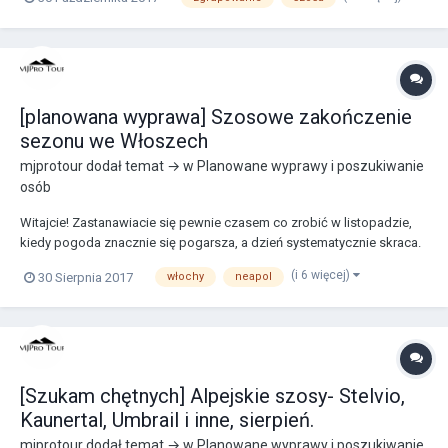
Wychodzimy naprzeciw oczekiwaniom i oferujemy Wam na
nadchodzący sezon cztery wyjazdy szosowe. W...
[planowana wyprawa] Szosowe zakończenie
sezonu we Włoszech
mjprotour
dodał temat → w
Planowane wyprawy i poszukiwanie
osób
Witajcie! Zastanawiacie się pewnie czasem co zrobić w listopadzie,
kiedy pogoda znacznie się pogarsza, a dzień systematycznie skraca.
Warto wówczas przenieść się nieco na południe do kraju, gdzie
(i 6 więcej)
30 Sierpnia 2017
włochy
neapol
ciepła temperatura utrzymuje się znacznie dłużej i tam pokręcić
dodatkowe kilometry na szosce. Organiz...
[Szukam chętnych] Alpejskie szosy- Stelvio,
Kaunertal, Umbrail i inne, sierpień.
mjprotour
dodał temat → w
Planowane wyprawy i poszukiwanie