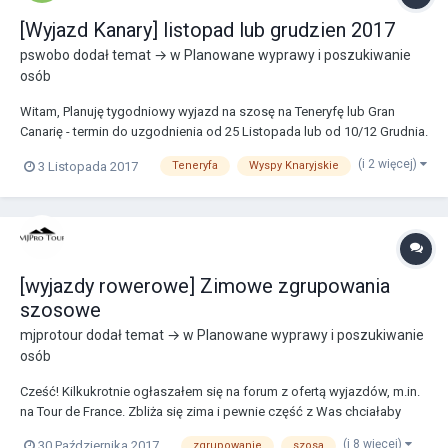
[Wyjazd Kanary] listopad lub grudzien 2017
pswobo
dodał temat → w
Planowane wyprawy i poszukiwanie
osób
Witam, Planuję tygodniowy wyjazd na szosę na Teneryfę lub Gran
Canarię - termin do uzgodnienia od 25 Listopada lub od 10/12 Grudnia.
Czy ktoś wybiera się w tych terminach i chciałby razem pojeździć?
(i 2 więcej)
3 Listopada 2017
Teneryfa
Wyspy Knaryjskie
Pozdrawiam Piotr
[wyjazdy rowerowe] Zimowe zgrupowania
szosowe
mjprotour
dodał temat → w
Planowane wyprawy i poszukiwanie
osób
Cześć! Kilkukrotnie ogłaszałem się na forum z ofertą wyjazdów, m.in.
na Tour de France. Zbliża się zima i pewnie część z Was chciałaby
przygotować się do sezonu w sprzyjających warunkach pogodowych.
(i 8 więcej)
30 Października 2017
zgrupowanie
szosa