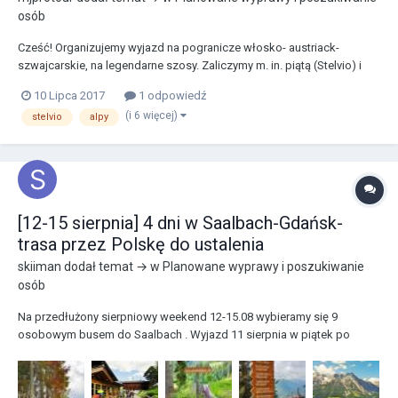
osób
Cześć! Organizujemy wyjazd na pogranicze włosko- austriack-
szwajcarskie, na legendarne szosy. Zaliczymy m. in. piątą (Stelvio) i
szóstą (Kaunertaler Gletscherstrasse) najwyższą drogę Europy.
10 Lipca 2017
1 odpowiedź
Przemierzymy drogi w trzech krajach w fascynującej scenerii i
(i 6 więcej)
stelvio
alpy
poruszając się po doskonałych asfaltach. Term...
[12-15 sierpnia] 4 dni w Saalbach-Gdańsk-
trasa przez Polskę do ustalenia
skiiman
dodał temat → w
Planowane wyprawy i poszukiwanie
osób
Na przedłużony sierpniowy weekend 12-15.08 wybieramy się 9
osobowym busem do Saalbach . Wyjazd 11 sierpnia w piątek po
pracy ze Straszyna koło Gdańska. Na miejscu 4 dni jeżdżenia na
rowerze( enduro, freeride,dh,xc), trekingu, zwiedzania, biegania, grania
w tenisa, w minigolfa, zdobywania szczytów i...