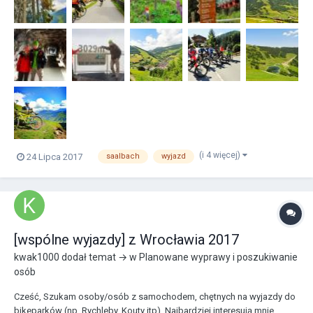
(i 4 więcej)
24 Lipca 2017
saalbach
wyjazd
[wspólne wyjazdy] z Wrocławia 2017
kwak1000
dodał temat → w
Planowane wyprawy i poszukiwanie
osób
Cześć, Szukam osoby/osób z samochodem, chętnych na wyjazdy do
bikeparków (np. Rychleby, Kouty itp). Najbardziej interesują mnie