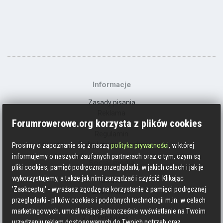
Informacje
Zasady pisania
Reklama
Forumrowerowe.org korzysta z plików cookies
Kontakt
Regulamin
Polityka prywatności
Prosimy o zapoznanie się z naszą
polityka prywatności
, w której
informujemy o naszych zaufanych partnerach oraz o tym, czym są
Social media
pliki cookies, pamięć podręczna przeglądarki, w jakich celach i jak je
wykorzystujemy, a także jak nimi zarządzać i czyścić. Klikając
Strava
'Zaakceptuj' - wyrażasz zgodzę na korzystanie z pamięci podręcznej
Endomondo
przeglądarki - plików cookies i podobnych technologii m.in. w celach
Facebook
marketingowych, umożliwiając jednocześnie wyświetlanie na Twoim
Zmień kolory
urządzeniu reklam dostosowanych do Twoich potrzeb oraz