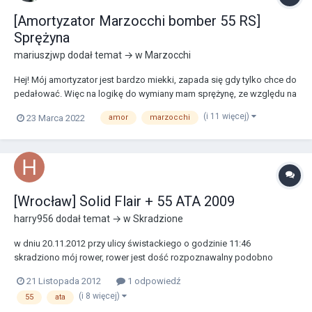
[Amortyzator Marzocchi bomber 55 RS]
Sprężyna
mariuszjwp
dodał temat → w
Marzocchi
Hej! Mój amortyzator jest bardzo miekki, zapada się gdy tylko chce do
pedałować. Więc na logikę do wymiany mam sprężynę, ze względu na
to że nie jestem lekki a rower wykorzystuje głównie dirtowo z
(i 11 więcej)
23 Marca 2022
amor
marzocchi
elementami slopestylu i streetu. Wybrałem sprężynę żółtą. Problem
polega na tym że nowych nie ma...
[Wrocław] Solid Flair + 55 ATA 2009
harry956
dodał temat → w
Skradzione
w dniu 20.11.2012 przy ulicy świstackiego o godzinie 11:46
skradziono mój rower, rower jest dość rozpoznawalny podobno
widziany tego samego dnia koło 16 na krzyckiej i o 17:10 koło heliosa
21 Listopada 2012
1 odpowiedź
specyfikacja: Rama: Solid Flair Widelec: 55 ATA TST2 2009 Damper:
(i 8 więcej)
55
ata
Fox Float RPL Kierownica: Su...