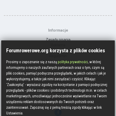
Informacje
Zasady pisania
Reklama
Forumrowerowe.org korzysta z plików cookies
Kontakt
Regulamin
Polityka prywatności
Prosimy o zapoznanie się z naszą
polityka prywatności
, w której
informujemy o naszych zaufanych partnerach oraz o tym, czym są
Social media
pliki cookies, pamięć podręczna przeglądarki, w jakich celach i jak je
wykorzystujemy, a także jak nimi zarządzać i czyścić. Klikając
Strava
'Zaakceptuj' - wyrażasz zgodzę na korzystanie z pamięci podręcznej
Endomondo
przeglądarki - plików cookies i podobnych technologii m.in. w celach
Facebook
marketingowych, umożliwiając jednocześnie wyświetlanie na Twoim
Zmień kolory
urządzeniu reklam dostosowanych do Twoich potrzeb oraz
zainteresowań. Zapoznaj się z pełną treścią zgody klikając w link
Ustawienia.