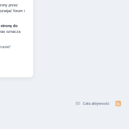
dzony przez
zwijać forum i
 stronę do
 nas oznacza
rasie!
Cała aktywność