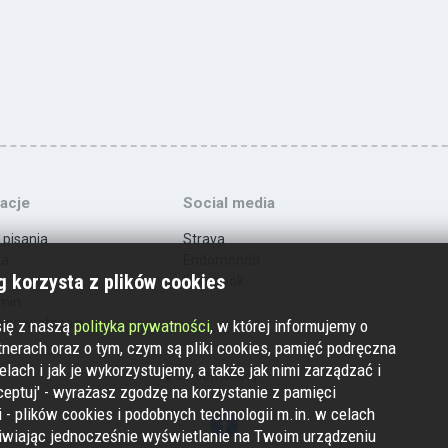
acje
Social media
 pisania
Strava
ma
Endomondo
 korzysta z plików cookies
t
Facebook
min
a prywatności
się z naszą
polityka prywatności
, w której informujemy o
nerach oraz o tym, czym są pliki cookies, pamięć podręczna
elach i jak je wykorzystujemy, a także jak nimi zarządzać i
Zmień kolory
ceptuj' - wyrażasz zgodzę na korzystanie z pamięci
 - plików cookies i podobnych technologii m.in. w celach
iwiając jednocześnie wyświetlanie na Twoim urządzeniu