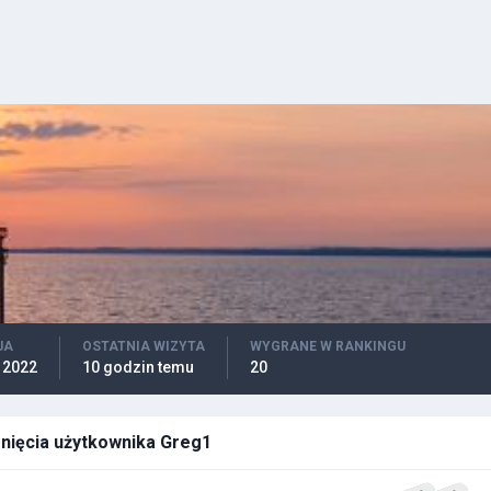
JA
OSTATNIA WIZYTA
WYGRANE W RANKINGU
 2022
10 godzin temu
20
nięcia użytkownika Greg1