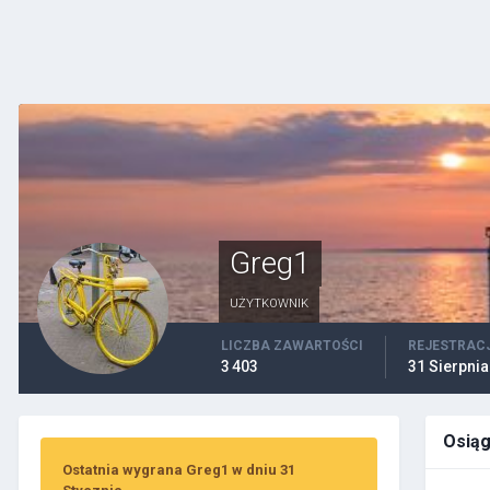
Greg1
UŻYTKOWNIK
LICZBA ZAWARTOŚCI
REJESTRAC
3 403
31 Sierpnia
Osiąg
Ostatnia wygrana Greg1 w dniu 31