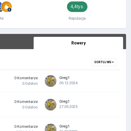
4,4tys.
te
Reputacja
Rowery
SORTUJ WG
Greg1
0
Komentarze
05.12.2024
0
Odsłon
Greg1
0
Komentarze
27.05.2025
0
Odsłon
Greg1
0
Komentarze