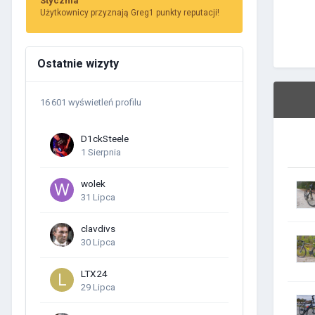
Stycznia
Użytkownicy przyznają Greg1 punkty reputacji!
Ostatnie wizyty
16 601 wyświetleń profilu
D1ckSteele
1 Sierpnia
wolek
31 Lipca
clavdivs
30 Lipca
LTX24
29 Lipca