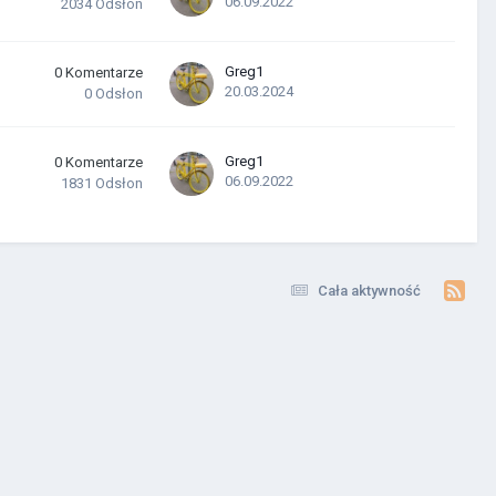
06.09.2022
2034
Odsłon
Greg1
0
Komentarze
20.03.2024
0
Odsłon
Greg1
0
Komentarze
06.09.2022
1831
Odsłon
Cała aktywność