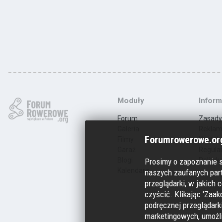
Moduły
Inform
Forum
Zasady
Galeria
Rekla
Forumrowerowe.org
Filmy
Kontak
Garaż
Regula
Blogi
Polityk
Prosimy o zapoznanie 
Kalendarz
naszych zaufanych part
przeglądarki, w jakich c
czyścić. Klikając 'Zaak
podręcznej przeglądarki
marketingowych, umożl