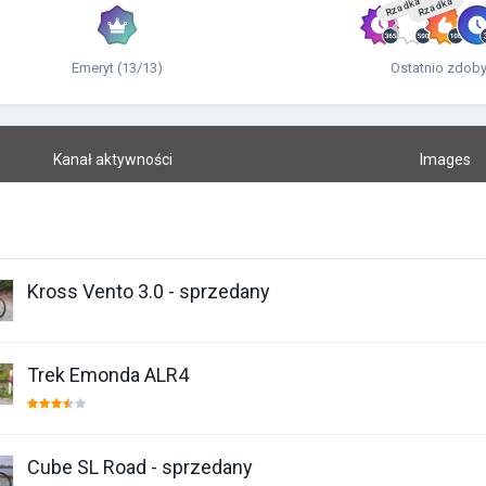
Rzadka
Rzadka
Emeryt (13/13)
Ostatnio zdoby
Kanał aktywności
Images
Kross Vento 3.0 - sprzedany
Trek Emonda ALR4
Cube SL Road - sprzedany