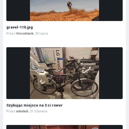
gravel-110.jpg
Przez
Vinceblank
,
25 Lipca
Szykując miejsce na 3 ci rower
Przez
adadadi
,
21 Czerwca