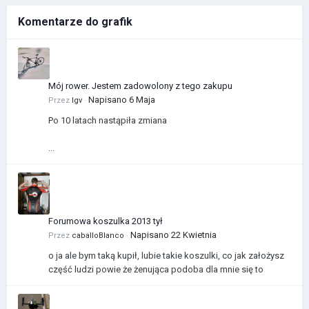
Komentarze do grafik
Mój rower. Jestem zadowolony z tego zakupu
Napisano
6 Maja
Przez
Igv
·
Po 10 latach nastąpiła zmiana
...
Forumowa koszulka 2013 tył
Napisano
22 Kwietnia
Przez
caballoBlanco
·
o ja ale bym taką kupił, lubie takie koszulki, co jak założysz
część ludzi powie że żenująca podoba dla mnie się to