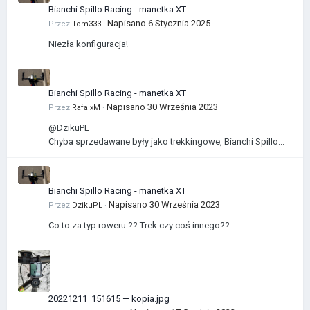
Bianchi Spillo Racing - manetka XT
Napisano
6 Stycznia 2025
Przez
Tom333
·
Niezła konfiguracja!
Bianchi Spillo Racing - manetka XT
Napisano
30 Września 2023
Przez
RafalxM
·
@DzikuPL
Chyba sprzedawane były jako trekkingowe, Bianchi Spillo...
Bianchi Spillo Racing - manetka XT
Napisano
30 Września 2023
Przez
DzikuPL
·
Co to za typ roweru ?? Trek czy coś innego??
20221211_151615 — kopia.jpg