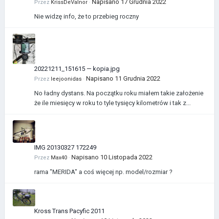
Napisano
17 Grudnia 2022
Przez
KrissDeValnor
·
Nie widzę info, że to przebieg roczny
20221211_151615 — kopia.jpg
Napisano
11 Grudnia 2022
Przez
leejoonidas
·
No ładny dystans. Na początku roku miałem takie założenie
że ile miesięcy w roku to tyle tysięcy kilometrów i tak z...
IMG 20130327 172249
Napisano
10 Listopada 2022
Przez
Max40
·
rama "MERIDA" a coś więcej np. model/rozmiar ?
Kross Trans Pacyfic 2011