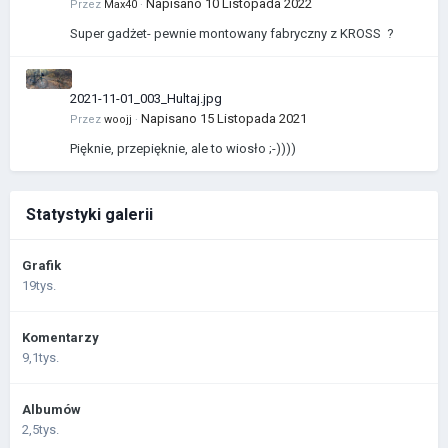
Napisano
10 Listopada 2022
Przez
Max40
·
Super gadżet- pewnie montowany fabryczny z KROSS ?
2021-11-01_003_Hultaj.jpg
Napisano
15 Listopada 2021
Przez
woojj
·
Pięknie, przepięknie, ale to wiosło ;-))))
Statystyki galerii
Grafik
19tys.
Komentarzy
9,1tys.
Albumów
2,5tys.