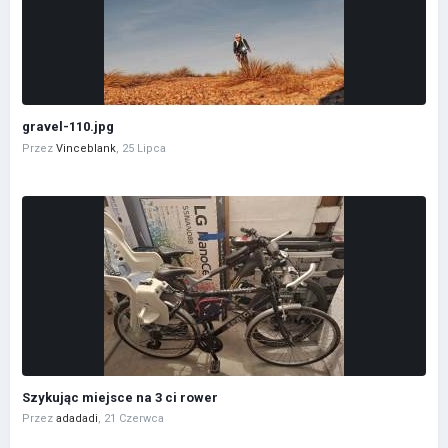
gravel-110.jpg
Przez
Vinceblank
,
25 Lipca
Szykując miejsce na 3 ci rower
Przez
adadadi
,
21 Czerwca