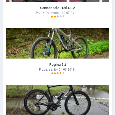
Cannondale Trail SL 2
Przez:
Desmond
· 30.07.2011
Regina 2 :)
Przez:
sznib
· 04.03.2019