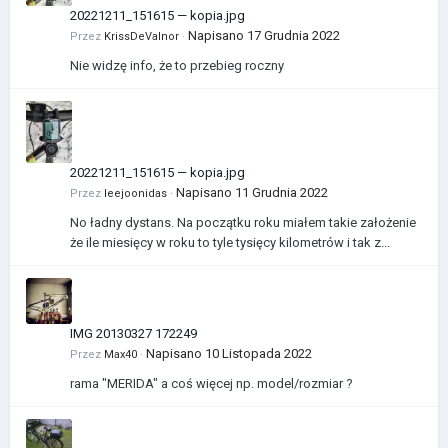
20221211_151615 — kopia.jpg
Napisano
17 Grudnia 2022
Przez
KrissDeValnor
·
Nie widzę info, że to przebieg roczny
20221211_151615 — kopia.jpg
Napisano
11 Grudnia 2022
Przez
leejoonidas
·
No ładny dystans. Na początku roku miałem takie założenie
że ile miesięcy w roku to tyle tysięcy kilometrów i tak z...
IMG 20130327 172249
Napisano
10 Listopada 2022
Przez
Max40
·
rama "MERIDA" a coś więcej np. model/rozmiar ?