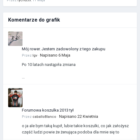
Przez
rychu59
,
11 Maja
Komentarze do grafik
Mój rower. Jestem zadowolony z tego zakupu
Napisano
6 Maja
Przez
Igv
·
Po 10 latach nastąpiła zmiana
...
Forumowa koszulka 2013 tył
Napisano
22 Kwietnia
Przez
caballoBlanco
·
o ja ale bym taką kupił, lubie takie koszulki, co jak założysz
część ludzi powie że żenująca podoba dla mnie się to