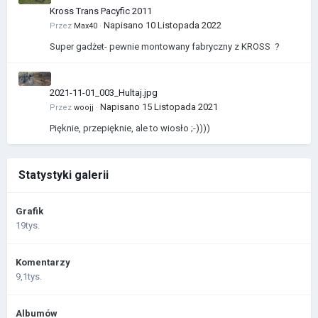
Kross Trans Pacyfic 2011
Napisano
10 Listopada 2022
Przez
Max40
·
Super gadżet- pewnie montowany fabryczny z KROSS ?
2021-11-01_003_Hultaj.jpg
Napisano
15 Listopada 2021
Przez
woojj
·
Pięknie, przepięknie, ale to wiosło ;-))))
Statystyki galerii
Grafik
19tys.
Komentarzy
9,1tys.
Albumów