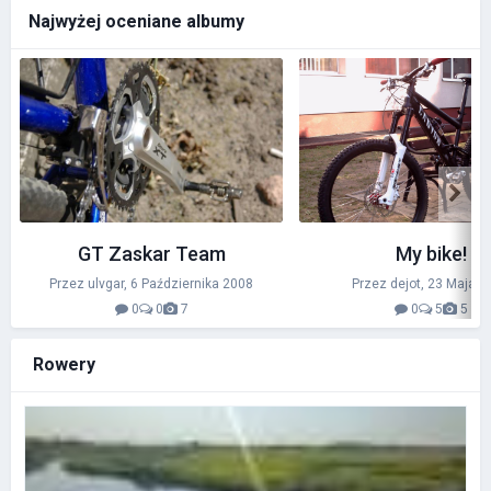
Najwyżej oceniane albumy
GT Zaskar Team
My bike!
Przez ulvgar,
6 Października 2008
Przez dejot,
23 Maja 2
0
0
7
0
5
5
Rowery