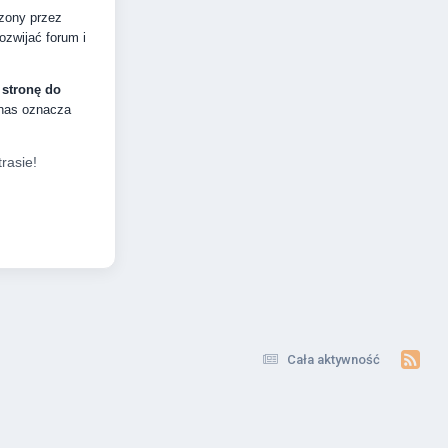
dzony przez
zwijać forum i
 stronę do
 nas oznacza
rasie!
Cała aktywność