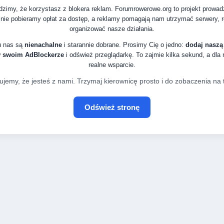
zimy, że korzystasz z blokera reklam. Forumrowerowe.org to projekt prowa
nie pobieramy opłat za dostęp, a reklamy pomagają nam utrzymać serwery, ro
organizować nasze działania.
u nas są
nienachalne
i starannie dobrane. Prosimy Cię o jedno:
dodaj naszą
w swoim AdBlockerze
i odśwież przeglądarkę. To zajmie kilka sekund, a dla
realne wsparcie.
ujemy, że jesteś z nami. Trzymaj kierownicę prosto i do zobaczenia na t
Odśwież stronę