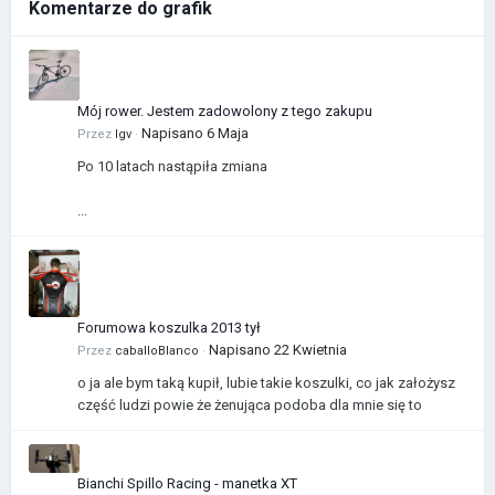
Komentarze do grafik
Mój rower. Jestem zadowolony z tego zakupu
Napisano
6 Maja
Przez
Igv
·
Po 10 latach nastąpiła zmiana
...
Forumowa koszulka 2013 tył
Napisano
22 Kwietnia
Przez
caballoBlanco
·
o ja ale bym taką kupił, lubie takie koszulki, co jak założysz
część ludzi powie że żenująca podoba dla mnie się to
Bianchi Spillo Racing - manetka XT