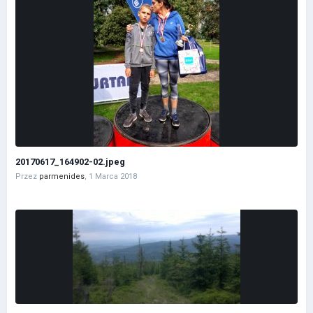
20170617_164902-02.jpeg
Przez
parmenides
,
1 Marca 2018