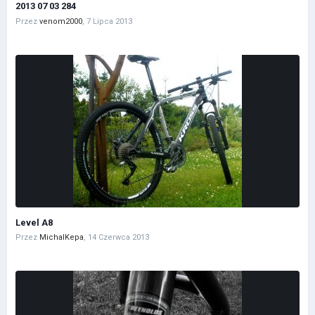
2013 07 03 284
Przez
venom2000
,
7 Lipca 2013
Level A8
Przez
MichalKepa
,
14 Czerwca 2013