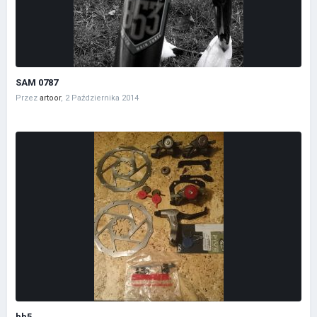
SAM 0787
Przez
artoor
,
2 Października 2014
bb5