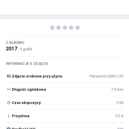
Z ALBUMU:
2017
· 5 grafik
INFORMACJE O ZDJĘCIU
Zdjęcie zrobione przy użyciu
Panasonic DMC-LX3
Długość ogniskowa
7.9 mm
Czas ekspozycji
1/50
f
Przysłona
f/2.4