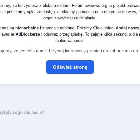
zimy, że korzystasz z blokera reklam. Forumrowerowe.org to projekt prowa
nie pobieramy opłat za dostęp, a reklamy pomagają nam utrzymać serwery, ro
organizować nasze działania.
u nas są
nienachalne
i starannie dobrane. Prosimy Cię o jedno:
dodaj naszą
w swoim AdBlockerze
i odśwież przeglądarkę. To zajmie kilka sekund, a dla
realne wsparcie.
ujemy, że jesteś z nami. Trzymaj kierownicę prosto i do zobaczenia na t
Odśwież stronę
zyka] czego słuchacie?