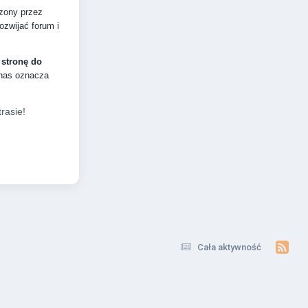
dzony przez
zwijać forum i
 stronę do
 nas oznacza
rasie!
Cała aktywność