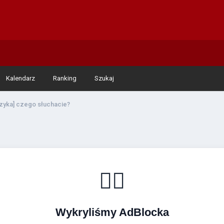
Kalendarz
Ranking
Szukaj
zyka] czego słuchacie?
🚴‍♂️
Wykryliśmy AdBlocka