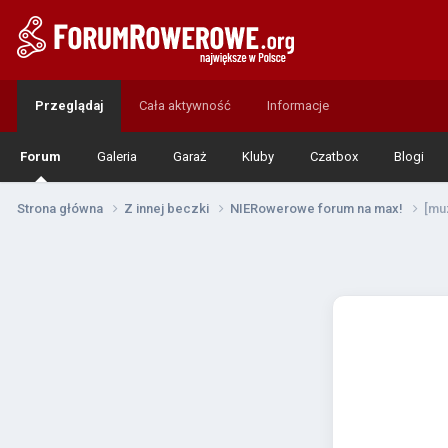
Przeglądaj
Cała aktywność
Informacje
Forum
Galeria
Garaż
Kluby
Czatbox
Blogi
Strona główna
Z innej beczki
NIERowerowe forum na max!
[mu