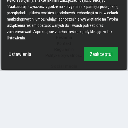
wykorzystujemy, a także jak nimi zarządzać i czyścić. Klikając
'Zaakceptuj' - wyrażasz zgodzę na korzystanie z pamięci podręcznej
przeglądarki - plików cookies i podobnych technologii m.in. w celach
marketingowych, umożliwiając jednocześnie wyświetlanie na Twoim
Informacje
urządzeniu reklam dostosowanych do Twoich potrzeb oraz
Zasady pisania
zainteresowań. Zapoznaj się z pełną treścią zgody klikając w link
Reklama
Ustawienia.
Kontakt
Regulamin
Ustawienia
Zaakceptuj
Polityka prywatności
Social media
Strava
Endomondo
Facebook
Zmień kolory
Polityka prywatności
Ciasteczka