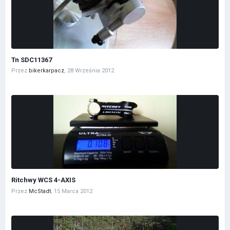
Tn SDC11367
Przez
bikerkarpacz
,
28 Września 2012
Ritchwy WCS 4-AXIS
Przez
McStadt
,
15 Marca 2012