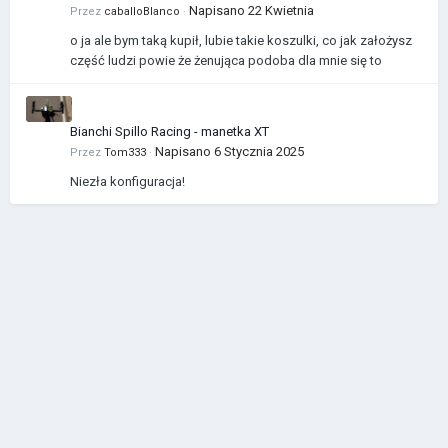
Napisano
22 Kwietnia
Przez
caballoBlanco
·
o ja ale bym taką kupił, lubie takie koszulki, co jak założysz
część ludzi powie że żenująca podoba dla mnie się to
Bianchi Spillo Racing - manetka XT
Napisano
6 Stycznia 2025
Przez
Tom333
·
Niezła konfiguracja!