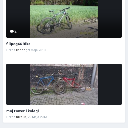
2
filipog44 Bike
Przez
llancer
,
9 Maja 2013
moj rower i kolegi
Przez
niko98
,
20 Maja 2013