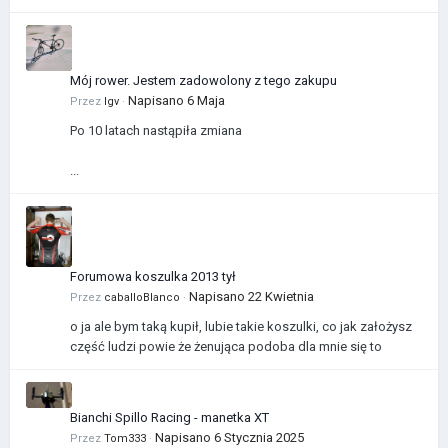
Mój rower. Jestem zadowolony z tego zakupu
Napisano
6 Maja
Przez
Igv
·
Po 10 latach nastąpiła zmiana
...
Forumowa koszulka 2013 tył
Napisano
22 Kwietnia
Przez
caballoBlanco
·
o ja ale bym taką kupił, lubie takie koszulki, co jak założysz
część ludzi powie że żenująca podoba dla mnie się to
Bianchi Spillo Racing - manetka XT
Napisano
6 Stycznia 2025
Przez
Tom333
·