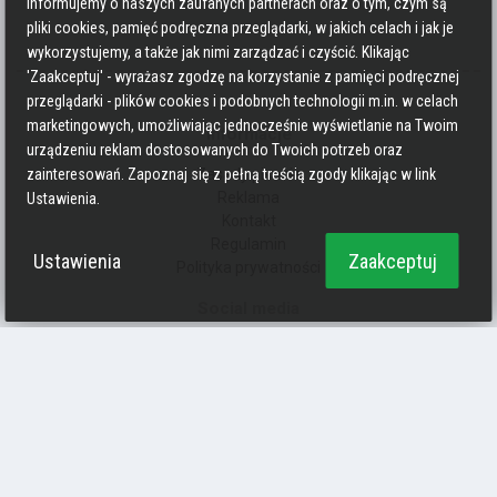
informujemy o naszych zaufanych partnerach oraz o tym, czym są
pliki cookies, pamięć podręczna przeglądarki, w jakich celach i jak je
wykorzystujemy, a także jak nimi zarządzać i czyścić. Klikając
'Zaakceptuj' - wyrażasz zgodzę na korzystanie z pamięci podręcznej
przeglądarki - plików cookies i podobnych technologii m.in. w celach
marketingowych, umożliwiając jednocześnie wyświetlanie na Twoim
Informacje
urządzeniu reklam dostosowanych do Twoich potrzeb oraz
Zasady pisania
zainteresowań. Zapoznaj się z pełną treścią zgody klikając w link
Reklama
Ustawienia.
Kontakt
Regulamin
Ustawienia
Zaakceptuj
Polityka prywatności
Social media
Strava
Endomondo
Facebook
Zmień kolory