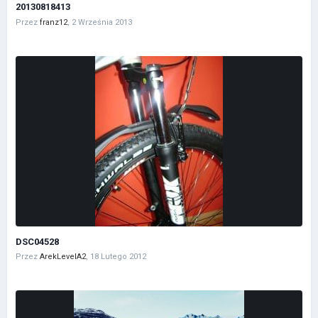
20130818413
Przez
franz12
,
2 Września 2013
DSC04528
Przez
ArekLevelA2
,
18 Lutego 2012