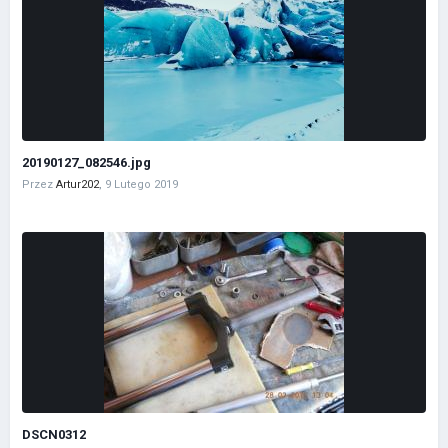
20190127_082546.jpg
Przez
Artur202
,
9 Lutego 2019
DSCN0312