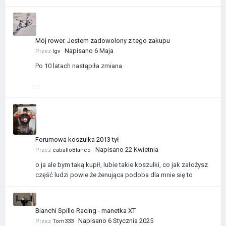
Mój rower. Jestem zadowolony z tego zakupu
Napisano
6 Maja
Przez
Igv
·
Po 10 latach nastąpiła zmiana
...
Forumowa koszulka 2013 tył
Napisano
22 Kwietnia
Przez
caballoBlanco
·
o ja ale bym taką kupił, lubie takie koszulki, co jak założysz
część ludzi powie że żenująca podoba dla mnie się to
Bianchi Spillo Racing - manetka XT
Napisano
6 Stycznia 2025
Przez
Tom333
·