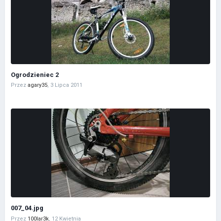
Ogrodzieniec 2
Przez
agary35
,
3 Lipca 2011
007_04.jpg
Przez
100lar3k
,
12 Kwietnia