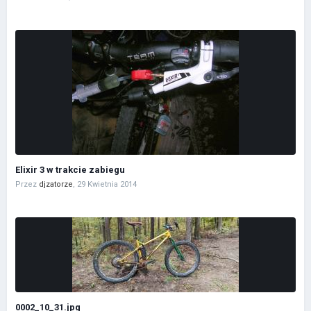
Elixir 3 w trakcie zabiegu
Przez
djzatorze
,
29 Kwietnia 2014
0002_10_31.jpg