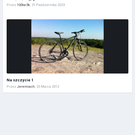
Przez
100lar3k
,
31 Października 2023
Na szczycie 1
Przez
Jeremiach
,
25 Marca 2012