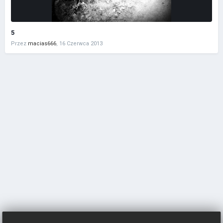
5
Przez
macias666
,
16 Czerwca 2013