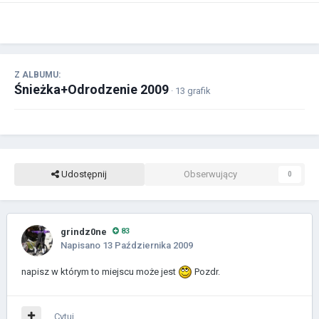
Z ALBUMU:
Śnieżka+Odrodzenie 2009
· 13 grafik
Udostępnij
Obserwujący
0
grindz0ne
83
Napisano
13 Października 2009
napisz w którym to miejscu może jest
Pozdr.
Cytuj