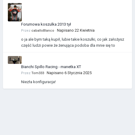
Forumowa koszulka 2013 tył
Napisano
22 Kwietnia
Przez
caballoBlanco
·
o ja ale bym taką kupił, lubie takie koszulki, co jak założysz
część ludzi powie że żenująca podoba dla mnie się to
Bianchi Spillo Racing - manetka XT
Napisano
6 Stycznia 2025
Przez
Tom333
·
Niezła konfiguracja!