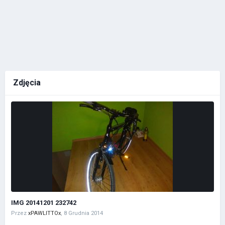
Zdjęcia
IMG 20141201 232742
Przez
xPAWLITTOx
,
8 Grudnia 2014