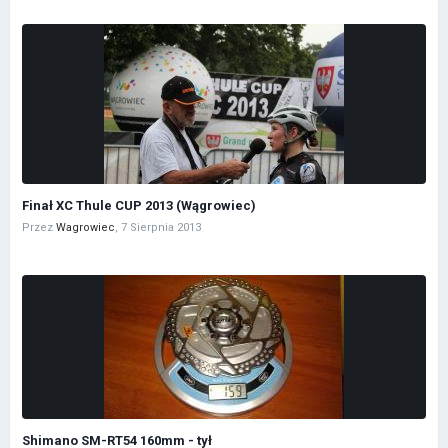
Finał XC Thule CUP 2013 (Wągrowiec)
Przez
Wagrowiec
,
7 Sierpnia 2013
Shimano SM-RT54 160mm - tył