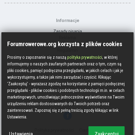
Informacje
Zasady pisania
Reklama
Forumrowerowe.org korzysta z plików cookies
Kontakt
Regulamin
Polityka prywatności
Prosimy o zapoznanie się z naszą
polityka prywatności
, w której
informujemy o naszych zaufanych partnerach oraz o tym, czym są
Social media
pliki cookies, pamięć podręczna przeglądarki, w jakich celach i jak je
wykorzystujemy, a także jak nimi zarządzać i czyścić. Klikając
Strava
'Zaakceptuj' - wyrażasz zgodzę na korzystanie z pamięci podręcznej
Endomondo
przeglądarki - plików cookies i podobnych technologii m.in. w celach
Facebook
marketingowych, umożliwiając jednocześnie wyświetlanie na Twoim
Zmień kolory
urządzeniu reklam dostosowanych do Twoich potrzeb oraz
zainteresowań. Zapoznaj się z pełną treścią zgody klikając w link
Ustawienia.
Polityka prywatności
Ciasteczka
Ustawienia
Zaakceptuj