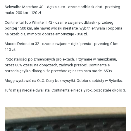
Schwalbe Marathon 40 + dętka auto - czarne odblask drut - przebieg
maks. 200 km - 120 zł.
Continental Top Whinter II 42 - czarne zwijane odblask - przebieg
poniżej 1500 km, ale nawet włoski niestarte, wybitnie trwała i odporna
na przebicia, mimo to dobrze amortyzuje - 350 zł.
Maxxis Detonator 32 - czarne zwijane + dętki presta - przebieg 0 km -
110 zł.
Pozostałości po zmienionych projektach. Trzymane w mieszkaniu,
przez 80% czasu na obręczach, żadnych przebić. Continentale
sprzedaję tylko dlatego, że przechodzę na ten sam model 650b.
Mogę wystawić na OLX. Ceny bez wysyłki. Odbiór osobisty w Rybniku.
Tufo mają niecałe dwa lata, Continentale niecały rok. pozostałe około 3.